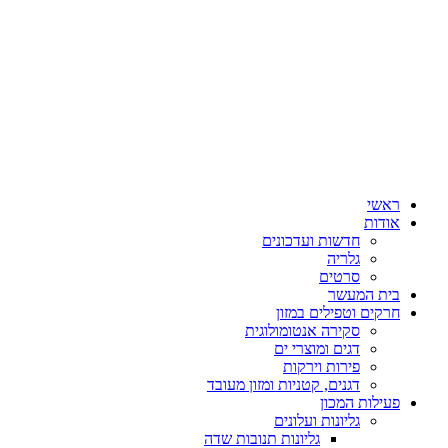
ראשי
אודות
חדשות ועדכונים
גלריה
סרטים
בית המעשר
חרקים וטפילים במזון
סקירה אנטומולוגית
דגים ומוצרי ים
פירות וירקות
דגנים, קטניות ומזון מעובד
פעילות המכון
גליונות ועלונים
גליונות תנובות שדה