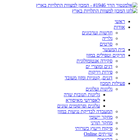
ראשי
אודות
חדשות ועדכונים
גלריה
סרטים
בית המעשר
חרקים וטפילים במזון
סקירה אנטומולוגית
דגים ומוצרי ים
פירות וירקות
דגנים, קטניות ומזון מעובד
פעילות המכון
גליונות ועלונים
גליונות תנובות שדה
לאפרושי מאיסורא
עלונים ופרסומים שונים
המעבדה לבדיקת נגיעות במזון
מחקר יישומי
מחקר תורני
פיקוח וייעוץ כשרותי
שו״תים Online
הרצאות