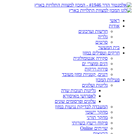
ראשי
אודות
חדשות ועדכונים
גלריה
סרטים
בית המעשר
חרקים וטפילים במזון
סקירה אנטומולוגית
דגים ומוצרי ים
פירות וירקות
דגנים, קטניות ומזון מעובד
פעילות המכון
גליונות ועלונים
גליונות תנובות שדה
לאפרושי מאיסורא
עלונים ופרסומים שונים
המעבדה לבדיקת נגיעות במזון
מחקר יישומי
מחקר תורני
פיקוח וייעוץ כשרותי
שו״תים Online
הרצאות