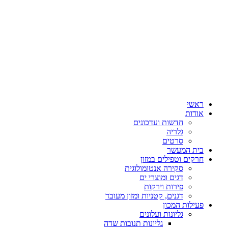
ראשי
אודות
חדשות ועדכונים
גלריה
סרטים
בית המעשר
חרקים וטפילים במזון
סקירה אנטומולוגית
דגים ומוצרי ים
פירות וירקות
דגנים, קטניות ומזון מעובד
פעילות המכון
גליונות ועלונים
גליונות תנובות שדה