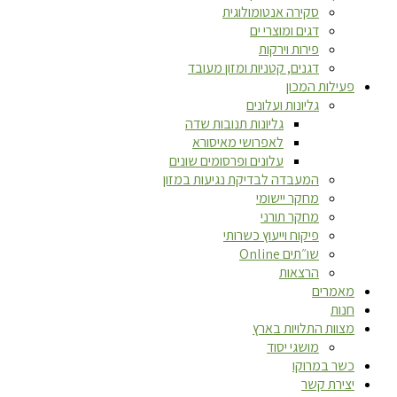
סקירה אנטומולוגית
דגים ומוצרי ים
פירות וירקות
דגנים, קטניות ומזון מעובד
פעילות המכון
גליונות ועלונים
גליונות תנובות שדה
לאפרושי מאיסורא
עלונים ופרסומים שונים
המעבדה לבדיקת נגיעות במזון
מחקר יישומי
מחקר תורני
פיקוח וייעוץ כשרותי
שו״תים Online
הרצאות
מאמרים
חנות
מצוות התלויות בארץ
מושגי יסוד
כשר במרוקו
יצירת קשר