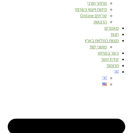
מחקר תורני
פיקוח וייעוץ כשרותי
שו״תים Online
הרצאות
מאמרים
חנות
מצוות התלויות בארץ
מושגי יסוד
כשר במרוקו
יצירת קשר
תרומות