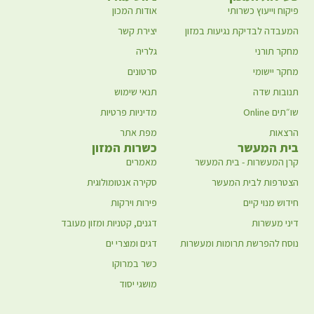
פיקוח וייעוץ כשרותי
אודות המכון
המעבדה לבדיקת נגיעות במזון
יצירת קשר
מחקר תורני
גלריה
מחקר יישומי
סרטונים
תנובות שדה
תנאי שימוש
שו״תים Online
מדיניות פרטיות
הרצאות
מפת אתר
בית המעשר
כשרות המזון
קרן המעשרות - בית המעשר
מאמרים
הצטרפות לבית המעשר
סקירה אנטומולוגית
חידוש מנוי קיים
פירות וירקות
דיני מעשרות
דגנים, קטניות ומזון מעובד
נוסח להפרשת תרומות ומעשרות
דגים ומוצרי ים
כשר במרוקו
מושגי יסוד