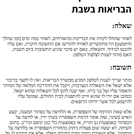
הבריאות בשבת
שאלה:
לאחר שהחלו לקחת את הבדיקות מהאזרחים, לאחר כמה ימים [זמן שהלך
והתמעט] היו מתקשרים לאזרח להודיעו אם התשובה חיובית, ואם עליו
להכנס לבידוד. והשאלה, באם יש סיכוי שיגיע התשובות ביום השבת,
האם מותר לענות לצלצול הטלפון.
תשובה:
מותר וצריך לענות לטלפון המגיע ממשרד הבריאות, ואין לו לקצר בדיבור
אלא ישאל את השאלות הנצרכות, ויקבל את ההדרכה המלאה של המותר
והאסור עליו ועל בני ביתו, ואף יענה להם לכל השאלות שהוא ישאל.
וכמובן אם יורו לו שהוא חייב להתפנות לבית החולים, שמוטל עליו
להישמע לכל אשר יורוהו הרופאים.
אלא שאת ההרמה של השפופרת, או הלחיצה על כפתור המענה, יבצע
האיש בשינוי, שזה אומר הרמת השפופרת בשתי ידיו, או לחיצה על
הכפתור באמצעות גב הזרת, או באמצעות כלי כגון קיסם וכיו"ב. בתום
השיחה, לא יעשה שום פעולת ניתוק בהחזרת השפופרת או בלחיצה על
הכפתור. אלא ישאירם כמות שהם ויתנתק מאליו. אלא אם הודיעו לו על