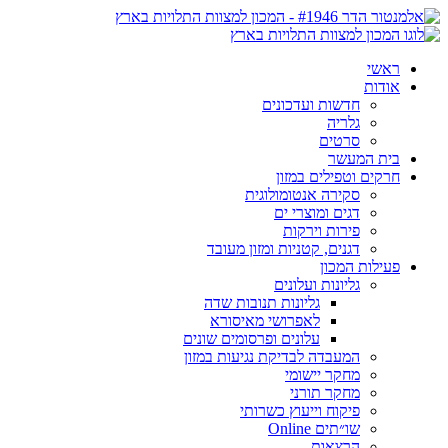
ראשי
אודות
חדשות ועדכונים
גלריה
סרטים
בית המעשר
חרקים וטפילים במזון
סקירה אנטומולוגית
דגים ומוצרי ים
פירות וירקות
דגנים, קטניות ומזון מעובד
פעילות המכון
גליונות ועלונים
גליונות תנובות שדה
לאפרושי מאיסורא
עלונים ופרסומים שונים
המעבדה לבדיקת נגיעות במזון
מחקר יישומי
מחקר תורני
פיקוח וייעוץ כשרותי
שו״תים Online
הרצאות