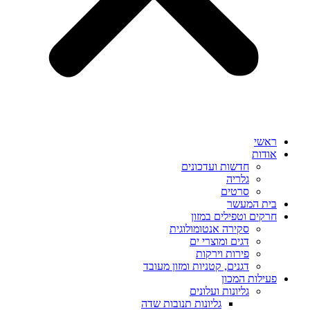
ראשי
אודות
חדשות ועדכונים
גלריה
סרטים
בית המעשר
חרקים וטפילים במזון
סקירה אנטומולוגית
דגים ומוצרי ים
פירות וירקות
דגנים, קטניות ומזון מעובד
פעילות המכון
גליונות ועלונים
גליונות תנובות שדה