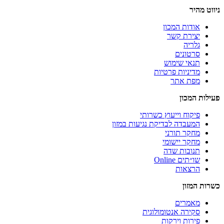
ניווט מהיר
אודות המכון
יצירת קשר
גלריה
סרטונים
תנאי שימוש
מדיניות פרטיות
מפת אתר
פעילות המכון
פיקוח וייעוץ כשרותי
המעבדה לבדיקת נגיעות במזון
מחקר תורני
מחקר יישומי
תנובות שדה
שו״תים Online
הרצאות
כשרות המזון
מאמרים
סקירה אנטומולוגית
פירות וירקות