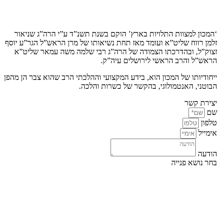
קצת עלינו…
‘המכון למצוות התלויות בארץ’ הוקם בשנת תשנ”ד ע”י הרה”ג שניאור
זלמן רווח שליט”א ועומד מאז תחת נשיאותו של מרן הראש”ל הגר”ע יוסף
זצוק”ל, ובהדרכתו הצמודה של הרה”ג רבי שלמה משה עמאר שליט”א
הראש”ל והרב הראשי לירושלים עיה”ק.
ייחודיותו של המכון הוא, בידע המקצועי וההלכתי הרב שהוא צבר הן מהפן
הבוטני, האנטמולוגי, בהקשר של כשרות והלכה.
יצירת קשר
שם
טלפון
אימייל
הודעה
בחר נושא פנייה