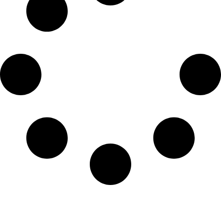
קצת עלינו…