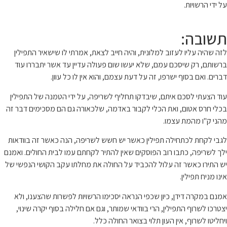
על ידי הרשויות.
תשובה:
לזה שהיה עליו לעזוב למלונית, והיה חייב לצאת, אמרתי לו שישאיר התפילין
ברשותם, רק שיסכם עמם, שלא יעשו שום פעולה עדיין עד אשר יתבררו עוד
דברים. ואם בסוף ישרפו, זה על דעת עצמם, והוא אין לו כל עוון.
עוד הצעתי לסכם איתם, שיבדקו תחליף לשריפה, על ידי הטמנה של התפילין
בכלי חרס אטום, ואת הכלי לקבור באדמה, שלכאורה גם הם מסכימים דבר זה
מהני ק"ו מהמת עצמו.
לגבי לקחת לכתחילה תפילין כאשר יש חשש לשריפה, הנה כאשר זה בוודאות
ילך לשריפה, כתבו רוב הפוסקים שאין להתיר לקחתם עמו לבית החולים. ואמנם
יש התירו כאשר זה עלול להכביד על החולה את מחלתו עקב הקושי הנפשי של
אינו מניח תפילין.
אמנם במקרה דידן, כיון שכפי הנראה יסכימו הרשויות לפשרות שהצענו, ולא
יצטרכו לשרוף התפילין, הרי בוודאי שמותר, וגם אם חלילה בסוף יקרה שינוי,
ויחליטו לשרוף, אין העון תלוי בצואר החולה כלל.