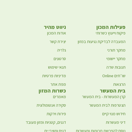
פעילות המכון
ניווט מהיר
פיקוח וייעוץ כשרותי
אודות המכון
המעבדה לבדיקת נגיעות במזון
יצירת קשר
מחקר תורני
גלריה
מחקר יישומי
סרטונים
תנובות שדה
תנאי שימוש
שו״תים Online
מדיניות פרטיות
הרצאות
מפת אתר
בית המעשר
כשרות המזון
קרן המעשרות - בית המעשר
מאמרים
הצטרפות לבית המעשר
סקירה אנטומולוגית
חידוש מנוי קיים
פירות וירקות
דיני מעשרות
דגנים, קטניות ומזון מעובד
נוסח להפרשת תרומות ומעשרות
דגים ומוצרי ים