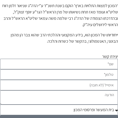
‘המכון למצוות התלויות בארץ’ הוקם בשנת תשנ”ד ע”י הרה”ג שניאור זלמן רווח
שליט”א ועומד מאז תחת נשיאותו של מרן הראש”ל הגר”ע יוסף זצוק”ל,
ובהדרכתו הצמודה של הרה”ג רבי שלמה משה עמאר שליט”א הראש”ל והרב
הראשי לירושלים עיה”ק.
ייחודיותו של המכון הוא, בידע המקצועי וההלכתי הרב שהוא צבר הן מהפן
הבוטני, האנטמולוגי, בהקשר של כשרות והלכה.
יצירת קשר