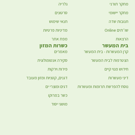
מחקר תורני
גלריה
מחקר יישומי
סרטונים
תנובות שדה
תנאי שימוש
שו״תים Online
מדיניות פרטיות
הרצאות
מפת אתר
בית המעשר
כשרות המזון
קרן המעשרות - בית המעשר
מאמרים
הצטרפות לבית המעשר
סקירה אנטומולוגית
חידוש מנוי קיים
פירות וירקות
דיני מעשרות
דגנים, קטניות ומזון מעובד
נוסח להפרשת תרומות ומעשרות
דגים ומוצרי ים
כשר במרוקו
מושגי יסוד