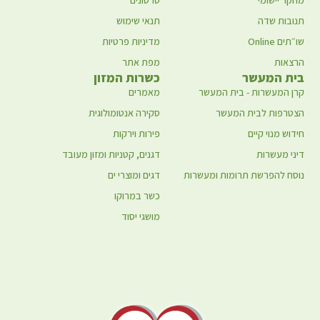
מחקר יישומי
סרטונים
תנובות שדה
תנאי שימוש
שו״תים Online
מדיניות פרטיות
הרצאות
מפת אתר
בית המעשר
כשרות המזון
קרן המעשרות - בית המעשר
מאמרים
הצטרפות לבית המעשר
סקירה אנטומולוגית
חידוש מנוי קיים
פירות וירקות
דיני מעשרות
דגנים, קטניות ומזון מעובד
נוסח להפרשת תרומות ומעשרות
דגים ומוצרי ים
כשר במרוקו
מושגי יסוד