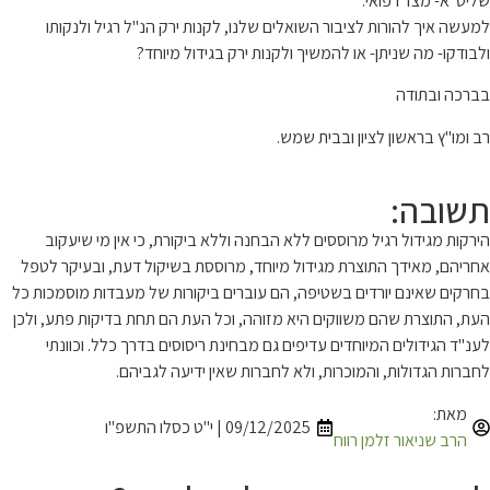
שליט"א- מצד רפואי.
למעשה איך להורות לציבור השואלים שלנו, לקנות ירק הנ"ל רגיל ולנקותו
ולבודקו- מה שניתן- או להמשיך ולקנות ירק בגידול מיוחד?
בברכה ובתודה
רב ומו"ץ בראשון לציון ובבית שמש.
תשובה:
הירקות מגידול רגיל מרוססים ללא הבחנה וללא ביקורת, כי אין מי שיעקוב
אחריהם, מאידך התוצרת מגידול מיוחד, מרוססת בשיקול דעת, ובעיקר לטפל
בחרקים שאינם יורדים בשטיפה, הם עוברים ביקורות של מעבדות מוסמכות כל
העת, התוצרת שהם משווקים היא מזוהה, וכל העת הם תחת בדיקות פתע, ולכן
לענ"ד הגידולים המיוחדים עדיפים גם מבחינת ריסוסים בדרך כלל. וכוונתי
לחברות הגדולות, והמוכרות, ולא לחברות שאין ידיעה לגביהם.
מאת:
09/12/2025 | י"ט כסלו התשפ"ו
הרב שניאור זלמן רווח