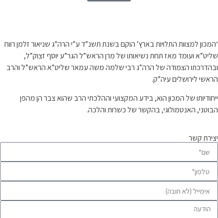
קצת עלינו…
‘המכון למצוות התלויות בארץ’ הוקם בשנת תשנ”ד ע”י הרה”ג שניאור זלמן רווח
שליט”א ועומד מאז תחת נשיאותו של מרן הראש”ל הגר”ע יוסף זצוק”ל,
ובהדרכתו הצמודה של הרה”ג רבי שלמה משה עמאר שליט”א הראש”ל והרב
הראשי לירושלים עיה”ק.
ייחודיותו של המכון הוא, בידע המקצועי וההלכתי הרב שהוא צבר הן מהפן
הבוטני, האנטמולוגי, בהקשר של כשרות והלכה.
יצירת קשר