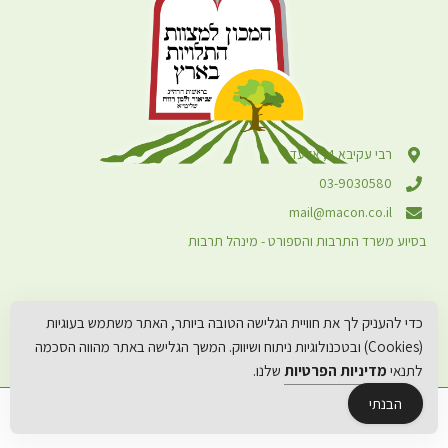
רבי עקיבא 4, אלעד
03-9030580
mail@macon.co.il
בסיוע משרד התרבות והספורט - מינהל תרבות
כדי להעניק לך את חוויית הגלישה הטובה ביותר, האתר משתמש בעוגיות
(Cookies) ובטכנולוגיות ניתוח ושיווק. המשך הגלישה באתר מהווה הסכמה
לתנאי
מדיניות הפרטיות
שלנו.
הבנתי
© 2026 כל הזכויות שמורות למכון למצוות התלויות בארץ
קידום אורגני: יוסיז קידום אתרים
עיצוב: מיכאל אמרוסי