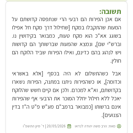
תשובה:
אם אכן הפירות הם רבעי הרי שנתפסה קדושתם על
המעות שהתקבלו במקח [שחילול דרך מקח חל אפילו
בשוגג אא"כ הוא מקח טעות, כמבואר בקידושין נו.
וברש"י שם], ונמצא שהמעות שברשותך הם קדושות
ויש לנהוג בהם כדינם, ואילו הפירות שביד הלוקח הם
חולין.
אבל כשהתשלום לא היה בכסף [אלא באשראי
וכדומה], או כשהפירות ניתנו במתנה, הפירות נשארו
בקדושתם, וא"א למכרם. ולכן אם קיים חשש שהלוקח
יאכל ללא חילול יחלל המוכר את הרבעי אף שהפירות
אינם ברשותו [כמבואר ברמב"ם מע"ש פ"ט ה"ז בדין
הצנועים].
מאת:
הרב משה יהודה לנדאו
20/05/2026 | ד' סיון התשפ"ו