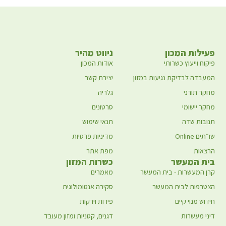
פעילות המכון
ניווט מהיר
פיקוח וייעוץ כשרותי
אודות המכון
המעבדה לבדיקת נגיעות במזון
יצירת קשר
מחקר תורני
גלריה
מחקר יישומי
סרטונים
תנובות שדה
תנאי שימוש
שו״תים Online
מדיניות פרטיות
הרצאות
מפת אתר
בית המעשר
כשרות המזון
קרן המעשרות - בית המעשר
מאמרים
הצטרפות לבית המעשר
סקירה אנטומולוגית
חידוש מנוי קיים
פירות וירקות
דיני מעשרות
דגנים, קטניות ומזון מעובד