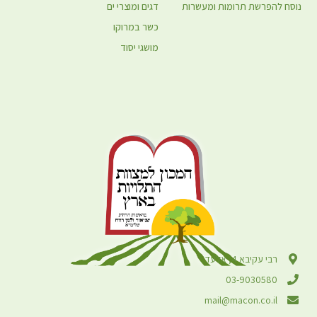
נוסח להפרשת תרומות ומעשרות
דגים ומוצרי ים
כשר במרוקו
מושגי יסוד
רבי עקיבא 4, אלעד
03-9030580
mail@macon.co.il