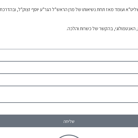
וח שליט”א ועומד מאז תחת נשיאותו של מרן הראש”ל הגר”ע יוסף זצוק”ל, ובה
י, האנטמולוגי, בהקשר של כשרות והלכה.
שליחה