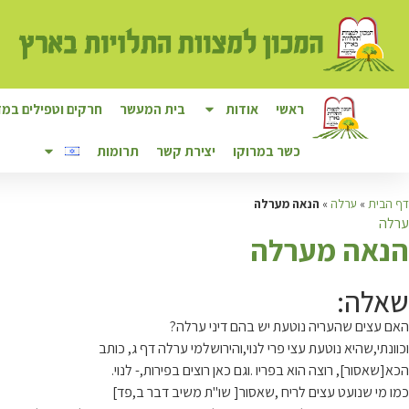
ראשי
אודות
בית המעשר
חרקים וטפילים במזו
כשר במרוקו
יצירת קשר
תרומות
דף הבית
»
ערלה
»
הנאה מערלה
ערלה
ה
נאה מערלה
שאלה:
האם עצים שהעריה נוטעת יש בהם דיני ערלה?
וכוונתי,שהיא נוטעת עצי פרי לנוי,והירושלמי ערלה דף ג, כותב
הכא[שאסור], רוצה הוא בפריו .וגם כאן רוצים בפירות,- לנוי.
כמו מי שנועט עצים לריח ,שאסור[ שו"ת משיב דבר ב,פד]