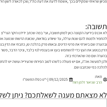
מכיוון שראיתי שמקילים בכך ,אשמח לדעת את דעת כת"ר,שכן לכאורה לשון הירו
תשובה:
לא אכנס ביריעה הקטנה כאן למתן תשובה, ועי‘ במה שכתב ידידנו היקר הגרי"צ ש
להחמיר ולמנות להם שנות ערלה, עד שיוודע בוודאות, שכוונת הרשות שנטעה את ה
ובהערה שם ביארתי את פרטי הדינים. ובאותו פרק בהלכה טו, כתבתי את הדין בנו
הדין בנוטע את העץ כדי להשתמש בעץ או בענפיו לנוי בלבד, וניכר הדבר, פטור
בהערה שם מה שהארכתי בזה.
ולכן למעשה אה"נ, אם יש פעולה כלשהו לטוב הפירות שהעירייה עושה יש להחמיר
להלכה כפי שכתבנו שם.
מאת:
09/12/2025 | י"ט כסלו התשפ"ו
הרב שניאור זלמן רווח
לא מצאתם מענה לשאלתכם? ניתן לשלו