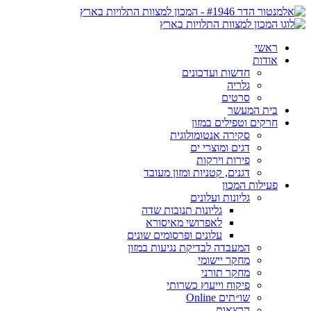
ראשי
אודות
חדשות ועדכונים
גלריה
סרטים
בית המעשר
חרקים וטפילים במזון
סקירה אנטומולוגית
דגים ומוצרי ים
פירות וירקות
דגנים, קטניות ומזון מעובד
פעילות המכון
גליונות ועלונים
גליונות תנובות שדה
לאפרושי מאיסורא
עלונים ופרסומים שונים
המעבדה לבדיקת נגיעות במזון
מחקר יישומי
מחקר תורני
פיקוח וייעוץ כשרותי
שו״תים Online
הרצאות