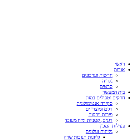
ראשי
אודות
חדשות ועדכונים
גלריה
סרטים
בית המעשר
חרקים וטפילים במזון
סקירה אנטומולוגית
דגים ומוצרי ים
פירות וירקות
דגנים, קטניות ומזון מעובד
פעילות המכון
גליונות ועלונים
גליונות תנובות שדה