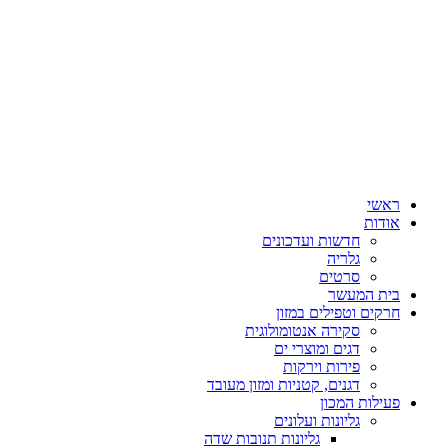
ראשי
אודות
חדשות ועדכונים
גלריה
סרטים
בית המעשר
חרקים וטפילים במזון
סקירה אנטומולוגית
דגים ומוצרי ים
פירות וירקות
דגנים, קטניות ומזון מעובד
פעילות המכון
גליונות ועלונים
גליונות תנובות שדה