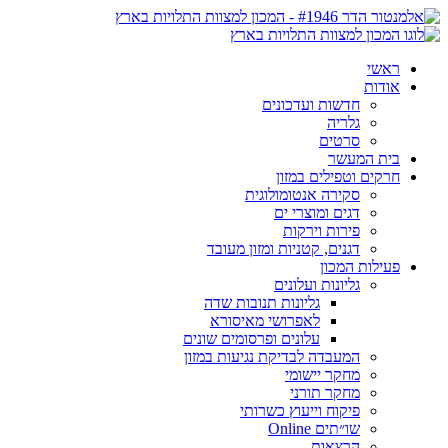
ראשי
אודות
חדשות ועדכונים
גלריה
סרטים
בית המעשר
חרקים וטפילים במזון
סקירה אנטומולוגית
דגים ומוצרי ים
פירות וירקות
דגנים, קטניות ומזון מעובד
פעילות המכון
גליונות ועלונים
גליונות תנובות שדה
לאפרושי מאיסורא
עלונים ופרסומים שונים
המעבדה לבדיקת נגיעות במזון
מחקר יישומי
מחקר תורני
פיקוח וייעוץ כשרותי
שו״תים Online
הרצאות