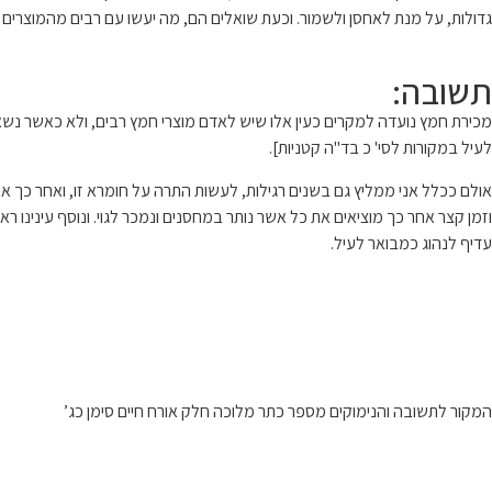
גדולות, על מנת לאחסן ולשמור. וכעת שואלים הם, מה יעשו עם רבים מהמוצרים
תשובה:
מכירת חמץ נועדה למקרים כעין אלו שיש לאדם מוצרי חמץ רבים, ולא כאשר נשאר
לעיל במקורות לסי' כ בד"ה קטניות].
אולם ככלל אני ממליץ גם בשנים רגילות, לעשות התרה על חומרא זו, ואחר כך
וזמן קצר אחר כך מוציאים את כל אשר נותר במחסנים ונמכר לגוי. ונוסף עינינ
עדיף לנהוג כמבואר לעיל.
המקור לתשובה והנימוקים מספר כתר מלוכה חלק אורח חיים סימן כג’