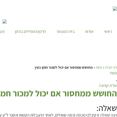
ראשי
אודות
בית המעשר
חרקים וטפילים במזון
פעי
דף הבית
»
פסח
»
החושש ממחסור אם יכול למכור חמץ בעין
פסח
,
שו"ת קורונה
ה
חושש ממחסור אם יכול למכור חמץ
שאלה:
הנה שאלה זו קיבלנו מכמה וכמה שואלים, לאחר ההגבלות הקשות והסגר ל"ע עקב