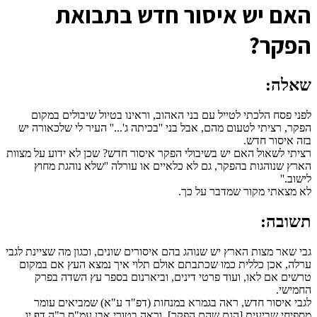
ה
אם יש איסור חדש בתבואת
הפקר?
שאלה:
לפני פסח הלכתי לטייל עם בני האהוב, וראינו בטיול שיבולים במקום
הפקר, רציתי לטעום מהם, אבל בני ''בכיתה ג'...'' העיר לי שלכאורה יש
בזה איסור חדש.
רציתי לשאול האם יש בשיבולי הפקר איסור חדש? שכן לא ידוע על מצוות
הארץ שנוהגות בהפקר, גם לא כלאיים או עורלה ''שלא נוהגת מחוץ
לישוב.''
לא מצאתי מקור שמדבר על כך.
תשובה:
גבי שאר מצות הארץ יש שנוהג בהם איסורים שונים, וכגון מה שציינת לגבי
ערלה, אכן כללית כמו שכתבתם אולם תלוי איך נמצא העץ אם במקום
טרשים אם לאו, ועוד פרטי דינים, וביארנום בספר עץ השדה בפרק
החמישי.
לגבי איסור חדש, ראה בגמרא במנחות (דפ"ד ע"א) שמביאים עומר
מספיחי שביעית [הגם שהם הפקר], וראה בטורי אבן עמ"ס ר"ה דף יג