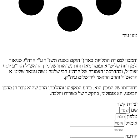
טען עוד
קצת עלינו…
‘המכון למצוות התלויות בארץ’ הוקם בשנת תשנ”ד ע”י הרה”ג שניאור
זלמן רווח שליט”א ועומד מאז תחת נשיאותו של מרן הראש”ל הגר”ע יוסף
זצוק”ל, ובהדרכתו הצמודה של הרה”ג רבי שלמה משה עמאר שליט”א
הראש”ל והרב הראשי לירושלים עיה”ק.
ייחודיותו של המכון הוא, בידע המקצועי וההלכתי הרב שהוא צבר הן מהפן
הבוטני, האנטמולוגי, בהקשר של כשרות והלכה.
יצירת קשר
שם
טלפון
אימייל
הודעה