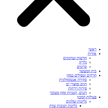
ראשי
אודות
חדשות ועדכונים
גלריה
סרטים
בית המעשר
חרקים וטפילים במזון
סקירה אנטומולוגית
דגים ומוצרי ים
פירות וירקות
דגנים, קטניות ומזון מעובד
פעילות המכון
גליונות ועלונים
גליונות תנובות שדה