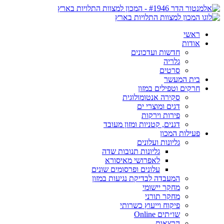
ראשי
אודות
חדשות ועדכונים
גלריה
סרטים
בית המעשר
חרקים וטפילים במזון
סקירה אנטומולוגית
דגים ומוצרי ים
פירות וירקות
דגנים, קטניות ומזון מעובד
פעילות המכון
גליונות ועלונים
גליונות תנובות שדה
לאפרושי מאיסורא
עלונים ופרסומים שונים
המעבדה לבדיקת נגיעות במזון
מחקר יישומי
מחקר תורני
פיקוח וייעוץ כשרותי
שו״תים Online
הרצאות