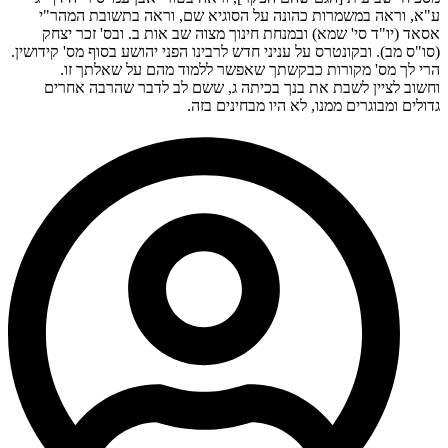
ע"א, וראה במשמרות כהונה על הסוגיא שם, וראה בתשובת המהר"י
אסאד (יו"ד סי' שמא) ובמנחת חינוך מצוה שב אות ב. ובס' זכר יצחק
(סו"ס מב). ובקונטרס על עניני חדש לרבינו הפני יהושע בסוף מס' קידושין.
הרי לך מס' מקורות כבקשתך שאפשר ללמוד מהם על שאלתך זו.
וחשוב לציין לשבת את בנך בכיתה ג, ששם לב לדבר שהרבה אחרים
גדולים ומבוגרים ממנו, לא היו מבחינים בזה.