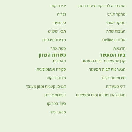
המעבדה לבדיקת נגיעות במזון
יצירת קשר
מחקר תורני
גלריה
מחקר יישומי
סרטונים
תנובות שדה
תנאי שימוש
שו״תים Online
מדיניות פרטיות
הרצאות
מפת אתר
בית המעשר
כשרות המזון
קרן המעשרות - בית המעשר
מאמרים
הצטרפות לבית המעשר
סקירה אנטומולוגית
חידוש מנוי קיים
פירות וירקות
דיני מעשרות
דגנים, קטניות ומזון מעובד
נוסח להפרשת תרומות ומעשרות
דגים ומוצרי ים
כשר במרוקו
מושגי יסוד