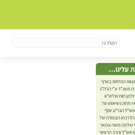
 עלינו…
צוות התלויות בארץ’
 תשנ”ד ע”י הרה”ג
זלמן רווח שליט”א
ז תחת נשיאותו של
אש”ל הגר”ע יוסף
בהדרכתו הצמודה של
י שלמה משה עמאר
ראש”ל והרב הראשי