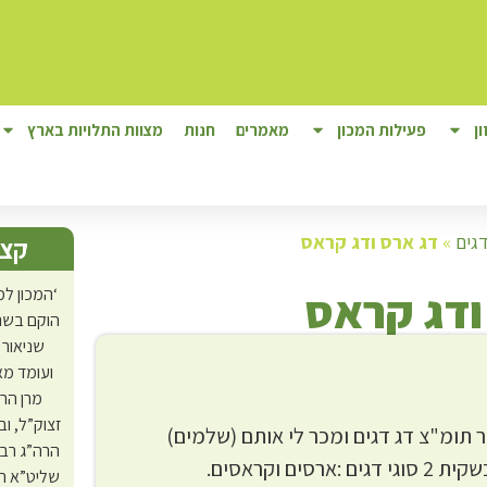
ן
פעילות המכון
מאמרים
חנות
מצוות התלויות בארץ
גים
»
דג ארס ודג קראס
קצת
ודג קראס
‘המכון למ
הוקם בשנת
שניאור 
ועומד מא
מרן הר
זצוק”ל, ו
 תומ"צ דג דגים ומכר לי אותם (שלמים)
הרה”ג רב
רסים וקראסים.
שליט”א ה