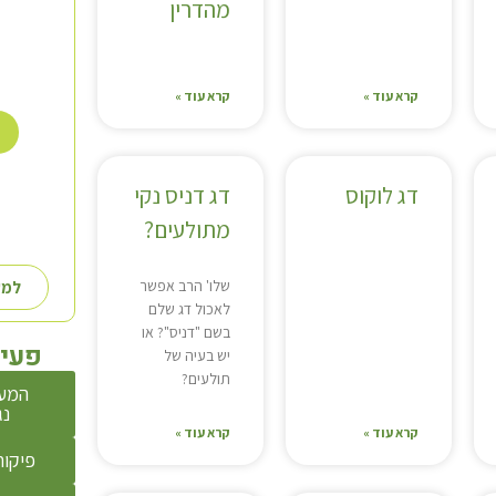
מהדרין
קרא עוד »
קרא עוד »
דג לוקוס
דג דניס נקי
מתולעים?
שלו' הרב אפשר
למע
לאכול דג שלם
בשם "דניס"? או
פעיל
יש בעיה של
תולעים?
המע
נג
קרא עוד »
קרא עוד »
פיקוח