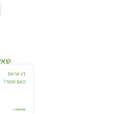
שאלו
דג אראס
האם טהור?
קרא עוד »