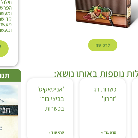
חילול
הפרשת
ומעשרו
קדושת 
מעשר ע
ומעשר 
לרכישה
ל
ת נוספות באותו נושא:
תנו
כשרות דג
'אניסאקיס'
'זהרון'
בביצי בורי
בכשרות
קרא עוד »
קרא עוד »