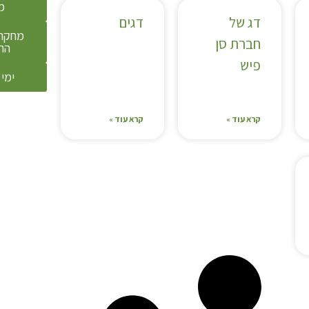
מ
דג של
דגים
מחקר 
חברת סן
הת
פיש
ימי 
קרא עוד »
קרא עוד »