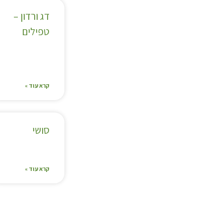
דג ורדון –
טפילים
קרא עוד »
סושי
קרא עוד »