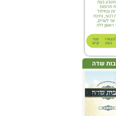
 מטבע בעת
 תרומות
ת ובחילול
רבעי, נתינת
ני לעניים,
ראשון ללוי.
לרכישה
הצטרפות
מנוי
כעת
קיים
בות שדה