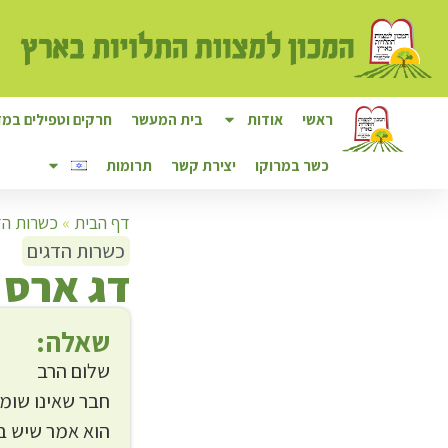
ראשי
אודות
בית המעשר
חרקים וטפילים במזו
כשר במרוקו
יצירת קשר
תרומות
דף הבית
»
כשרות הד
כשרות הדגים
ד
ג ארס 
שאלה:
שלום הרב
חבר שאינו שומר
הוא אמר שיש בשקית 2 סוגי דגים :א