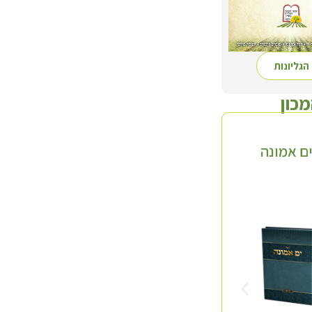
הגליונות
מכון
ם אמונה
סדרת 'השדה'
תולעת שני
ד' כרכים
חלק א