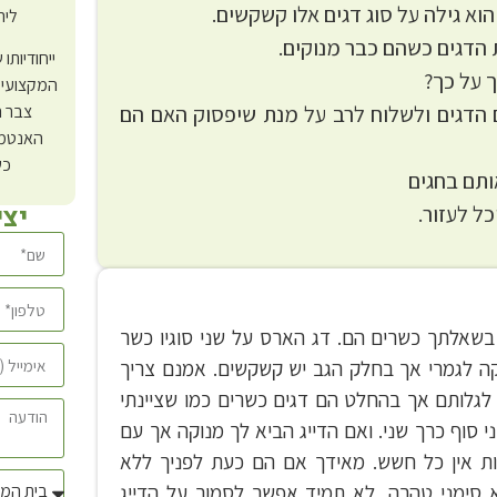
הוא גילה על סוג דגים אלו קשקשים.
ליר
 הדגים כשהם כבר מנוקים.
ייחודיותו
 על כך?
המקצועי 
 הדגים ולשלוח לרב על מנת שיפסוק האם הם
צבר ה
האנטמו
כש
ותם בחגים
יצ
כל לעזור.
שאלתך כשרים הם. דג הארס על שני סוגיו כשר
ה לגמרי אך בחלק הגב יש קשקשים. אמנם צריך
לגלותם אך בהחלט הם דגים כשרים כמו שציינתי
 סוף כרך שני. ואם הדייג הביא לך מנוקה אך עם
ות אין כל חשש. מאידך אם הם כעת לפניך ללא
 סימני טהרה, לא תמיד אפשר לסמוך על הדייג