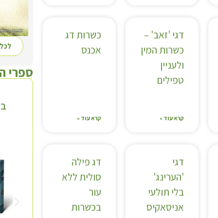
דגי 'זאב' –
כשרות דג
לכל 
כשרות המין
אכנס
ולעניין
ספרי ה
טפילים
בי
קרא עוד »
קרא עוד »
דגי
דג פילה
'הערינג'
סולית ללא
בלי תולעי
עור
אניסאקיס
בכשרות