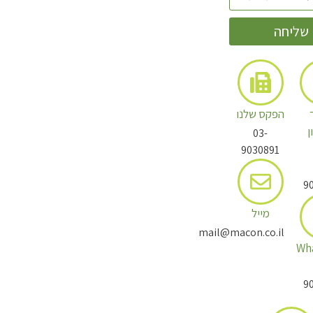
שליחה
הפקס שלנו
ן
03-
9030891
9
מייל
mail@macon.co.il
Wh
9