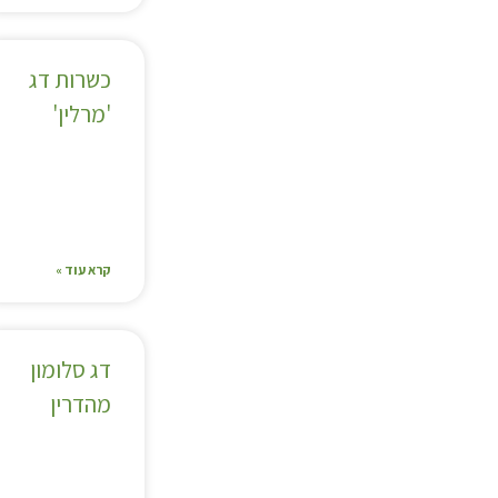
כשרות דג
'מרלין'
קרא עוד »
דג סלומון
מהדרין