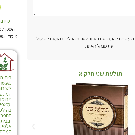
כתובת
המכון למ
 עשויים להתפרסם באתר לטובת הכלל, בהתאם לשיקול
דעת מנהל האתר.
תולעת שני חלק א
בית המ
מעשרות
לשירות
המטפל
תרומו
ומאפש
בה לקי
ההפרש
.בבית 
אלפי ב
המסתי