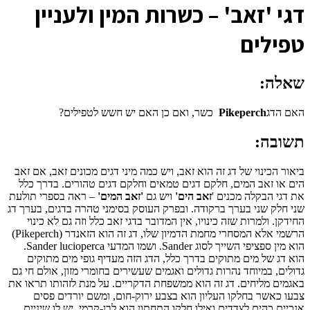
ד
גי 'זאב' – כשרות המין ולעניין
טפילים
שאלה:
האם הדג
Pikeperch
כשר, ואם כן האם יש חשש לטפילים?
תשובה:
ביאור הכינוי של דג זה הוא זאב, ויש כמה מיני דגים מכונים זאב, אם זאב
הים או זאב המים, חלקם דגים טמאים וחלקם דגים טהורים. בדרך כלל
את דגי הבקלה מכנים '
זאב הים'
ויש גם
'זאב המים'
– ראה בספרי תולעת
שני חלק שני בערך ברקודה. ובפרק העוסק בסימני טהרה בדגים, בערך דג
החידקן. ולמרות שזה כינויו, אין המדובר בדגי זאב כלל וזה גם לא כינוי
הרשמי אלא המסחרי מחמת הדמיון שלו, דג זה הוא הזאנדר (Pikeperch)
הוא מין ספציפי השייך לסוג Sander. ושמו המדעי Sander lucioperca.
הוא דג של מים מתוקים בדרך כלל, הדג הזה מעדיף גופי מים מתוקים
גדולים, במיוחד נהרות גדולים ואגמים שעשירים בחומרי מזון, אולם חי גם
באגמים מליחים. דג זה הוא ממשפחת הדקריים. על מנת לזהותו תראו את
צבעו כאשר בחלקו העליון הוא בצבע ירוק-חום, ומשם יורדים פסים
אנכיים כהים לצדדים ואילו חלקו התחתון הוא לבן-קרמי. יש לו שיניים