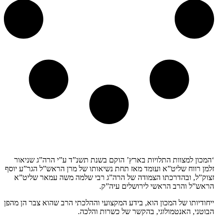
קצת עלינו…
‘המכון למצוות התלויות בארץ’ הוקם בשנת תשנ”ד ע”י הרה”ג שניאור
זלמן רווח שליט”א ועומד מאז תחת נשיאותו של מרן הראש”ל הגר”ע יוסף
זצוק”ל, ובהדרכתו הצמודה של הרה”ג רבי שלמה משה עמאר שליט”א
הראש”ל והרב הראשי לירושלים עיה”ק.
ייחודיותו של המכון הוא, בידע המקצועי וההלכתי הרב שהוא צבר הן מהפן
הבוטני, האנטמולוגי, בהקשר של כשרות והלכה.