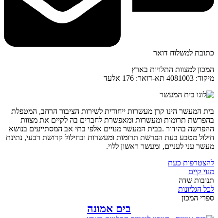
כתובת למשלוח דואר
המכון למצוות התלויות בארץ
מיקוד: 4081003 תא-דואר: 176 אלעד
בית המעשר הינו קרן מעשרות ייחודית לשירות הציבור הרחב, המטפלת
בהפרשת תרומות ומעשרות ומאפשרת לחברים בה לקיים את מצוות
ההפרשה בהידור .בבית המעשר מנויים אלפי בתי אב המסתייעים בנושא
חילול מטבע בעת הפרשת תרומות ומעשרות ובחילול קדושת רבעי, נתינת
מעשר עני לעניים, ומעשר ראשון ללוי.
להצטרפות כעת
מנוי קיים
תנובות שדה
לכל הגליונות
ספרי המכון
בים אמונה