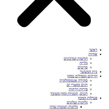
ראשי
אודות
חדשות ועדכונים
גלריה
סרטים
בית המעשר
חרקים וטפילים במזון
סקירה אנטומולוגית
דגים ומוצרי ים
פירות וירקות
דגנים, קטניות ומזון מעובד
פעילות המכון
גליונות ועלונים
גליונות תנובות שדה