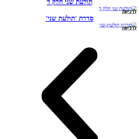
תולעת שני חלק ד
לרכישה
סדרת 'תולעת שני'
לרכישה