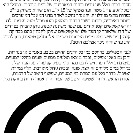
חדות רבות כולל שני ניבים בחזית המאפיינים של דגים טורפים. בגודלו הוא
יכול להגיע עד 1 מטר, ועד משקל של 15 ק"ג, הגם שהוא משווק בד"כ
בפחות מחצי מגודלו זה. הזאנדר נחשב לאחד מדגי המאכל המוערכים
ביותר באירופה, בזכות בשרו הבהיר והמוצק והוא מכיל מעט עצמות. לדג
זה יש קשקשים קטנואידים עם שפה משוננת קטנה, ניתן להבחין בצדדים
של הדג שלאורך קו הצד שלו יש קשקשים שניתן להבחין בהם בבדיקה
קלה. [כיון שיש כמה מינים המכונים בשמות אלו וחלקן טמאים, נכון לבדוק
הדג עד שיהיה ניכר אצלכם היטב].
לגבי הטפילים, בהחלט כמו כל הדגים החיים בטבע באגמים או בנהרות,
יתכן גם באלו טפילים, וכבר נמצאו תולעים מסוגים שונים בחללי המעיים,
בזימים ובחללי הפה. ויש לו גם כמה סוגי טפיל קפופודה על העור שלו.
בגידול במים מליחים זה קצת שונה, ובבית גידול מתורבת, תלוי במידת
הטיפול. בדרך כלל עם הסרת בני המעיים, שפשוף היטב של הדפנות,
הסרת הראש, גירוד ושטיפה היטב של העור, הדג אמור להיות בחזקת נקי.