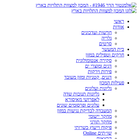
ראשי
אודות
חדשות ועדכונים
גלריה
סרטים
בית המעשר
חרקים וטפילים במזון
סקירה אנטומולוגית
דגים ומוצרי ים
פירות וירקות
דגנים, קטניות ומזון מעובד
פעילות המכון
גליונות ועלונים
גליונות תנובות שדה
לאפרושי מאיסורא
עלונים ופרסומים שונים
המעבדה לבדיקת נגיעות במזון
מחקר יישומי
מחקר תורני
פיקוח וייעוץ כשרותי
שו״תים Online
הרצאות