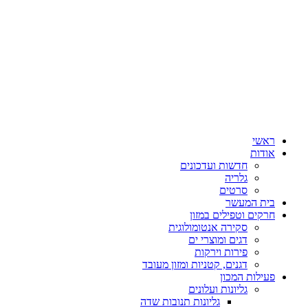
ראשי
אודות
חדשות ועדכונים
גלריה
סרטים
בית המעשר
חרקים וטפילים במזון
סקירה אנטומולוגית
דגים ומוצרי ים
פירות וירקות
דגנים, קטניות ומזון מעובד
פעילות המכון
גליונות ועלונים
גליונות תנובות שדה