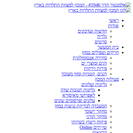
ראשי
אודות
חדשות ועדכונים
גלריה
סרטים
בית המעשר
חרקים וטפילים במזון
סקירה אנטומולוגית
דגים ומוצרי ים
פירות וירקות
דגנים, קטניות ומזון מעובד
פעילות המכון
גליונות ועלונים
גליונות תנובות שדה
לאפרושי מאיסורא
עלונים ופרסומים שונים
המעבדה לבדיקת נגיעות במזון
מחקר יישומי
מחקר תורני
פיקוח וייעוץ כשרותי
שו״תים Online
הרצאות