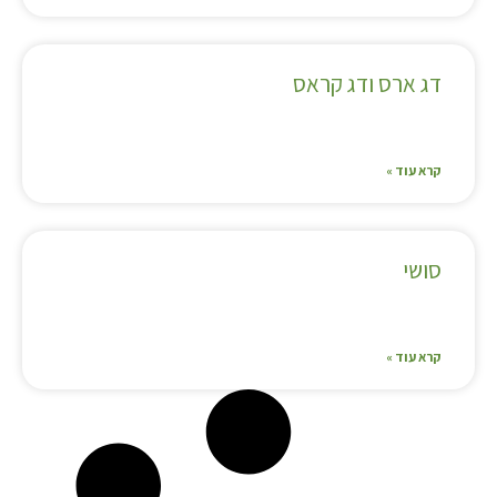
דג ארס ודג קראס
קרא עוד »
סושי
קרא עוד »