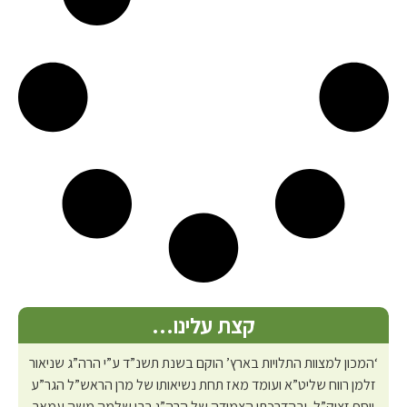
קצת עלינו…
‘המכון למצוות התלויות בארץ’ הוקם בשנת תשנ”ד ע”י הרה”ג שניאור
זלמן רווח שליט”א ועומד מאז תחת נשיאותו של מרן הראש”ל הגר”ע
יוסף זצוק”ל, ובהדרכתו הצמודה של הרה”ג רבי שלמה משה עמאר