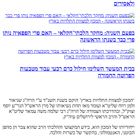
ולאסירים
בפעם השניה: מחקר הלכתי־חקלאי – האם פרי הפפאיה נותן
פרי כבר בשנתו הראשונה
בבית המעשר השלימו חילול כרם רבעי עבור מטבעות
הפרוטה החמורה
קצת עלינו…
‘המכון למצוות התלויות בארץ’ הוקם בשנת תשנ”ד ע”י הרה”ג שניאור
זלמן רווח שליט”א ועומד מאז תחת נשיאותו של מרן הראש”ל הגר”ע יוסף
זצוק”ל, ובהדרכתו הצמודה של הרה”ג רבי שלמה משה עמאר שליט”א
הראש”ל והרב הראשי לירושלים עיה”ק.
ייחודיותו של המכון הוא, בידע המקצועי וההלכתי הרב שהוא צבר הן מהפן
הבוטני, האנטמולוגי, בהקשר של כשרות והלכה.