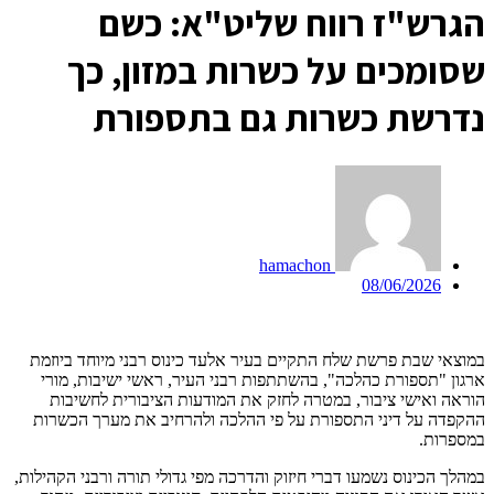
ה
גרש"ז רווח שליט"א: כשם
שסומכים על כשרות במזון, כך
נדרשת כשרות גם בתספורת
hamachon
08/06/2026
במוצאי שבת פרשת שלח התקיים בעיר אלעד כינוס רבני מיוחד ביוזמת
ארגון "תספורת כהלכה", בהשתתפות רבני העיר, ראשי ישיבות, מורי
הוראה ואישי ציבור, במטרה לחזק את המודעות הציבורית לחשיבות
ההקפדה על דיני התספורת על פי ההלכה ולהרחיב את מערך הכשרות
במספרות.
במהלך הכינוס נשמעו דברי חיזוק והדרכה מפי גדולי תורה ורבני הקהילות,