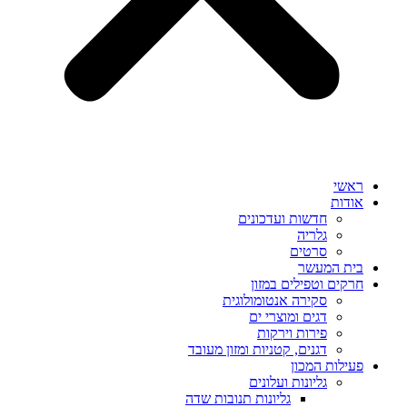
ראשי
אודות
חדשות ועדכונים
גלריה
סרטים
בית המעשר
חרקים וטפילים במזון
סקירה אנטומולוגית
דגים ומוצרי ים
פירות וירקות
דגנים, קטניות ומזון מעובד
פעילות המכון
גליונות ועלונים
גליונות תנובות שדה