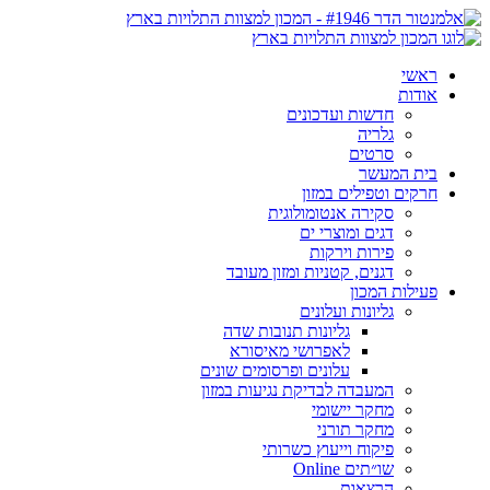
ראשי
אודות
חדשות ועדכונים
גלריה
סרטים
בית המעשר
חרקים וטפילים במזון
סקירה אנטומולוגית
דגים ומוצרי ים
פירות וירקות
דגנים, קטניות ומזון מעובד
פעילות המכון
גליונות ועלונים
גליונות תנובות שדה
לאפרושי מאיסורא
עלונים ופרסומים שונים
המעבדה לבדיקת נגיעות במזון
מחקר יישומי
מחקר תורני
פיקוח וייעוץ כשרותי
שו״תים Online
הרצאות