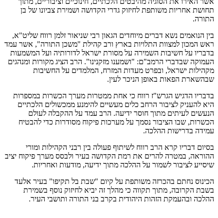
אשר האירו את הסוגיה מהיבטים הלכתיים, חינוכיים וציבוריים, מתוך
תחושת אחריות משותפת לחיזוק גדרי הקדושה ושמירת צביונו של בן
התורה.
בין הנואמים נשא דברים מיוחדים הגאון רבי שניאור זלמן רווח שליט"א,
ראש המכון למצוות התלויות בארץ ורב קהילת "משכן התורה", אשר עמד
בדבריו על חשיבות השמירה על מסורת ישראל לדורותיה ועל המשמעות
העמוקה שבדברי הרמב"ם: "ושמענו מזקנינו". הרב הציג מקורות ומנהגים
מקהילות ישראל, ובפרט מעדות המזרח, המלמדים על החשיבות
שבהשארת הפאות באופן הניכר לעין.
בדבריו הדגיש הגרש"ז רווח כי אחת ממטרות מערך הכשרות במספרות
היא להעניק לציבור הרחב כלים מעשיים להימנע ממכשולים הלכתיים
הנעשים לעיתים מתוך חוסר ידיעה. הרב עמד על ההקבלה לעולם
הכשרות, שבו הציבור נסמך על מערכות פיקוח מסודרות כדי להבטיח
עמידה בדרישות ההלכה.
בסיום דבריו קרא הרב רווח לשיתוף פעולה בין רבני הקהילות ומורי
ההוראה, במטרה להרים את רמת הקדושה בעיר ולבסס מערך פיקוח יציב
שיסייע לציבור לשמור על ההלכה מתוך ידיעה, מודעות ואחריות.
הכינוס נחתם בהכרזה משותפת על קיום "שבת בל תקיפו" בעיר אלעד
בשבת הקרובה, מתוך תקווה כי מהלך זה יביא לחיזוק נוסף בשמירת
ההלכה ובהעמקת הזהות היהודית בקרב בני התורה ותושבי העיר.