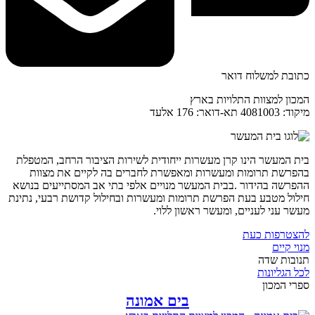
כתובת למשלוח דואר
המכון למצוות התלויות בארץ
מיקוד: 4081003 תא-דואר: 176 אלעד
בית המעשר הינו קרן מעשרות ייחודית לשירות הציבור הרחב, המטפלת
בהפרשת תרומות ומעשרות ומאפשרת לחברים בה לקיים את מצוות
ההפרשה בהידור .בבית המעשר מנויים אלפי בתי אב המסתייעים בנושא
חילול מטבע בעת הפרשת תרומות ומעשרות ובחילול קדושת רבעי, נתינת
מעשר עני לעניים, ומעשר ראשון ללוי.
להצטרפות כעת
מנוי קיים
תנובות שדה
לכל הגליונות
ספרי המכון
בים אמונה