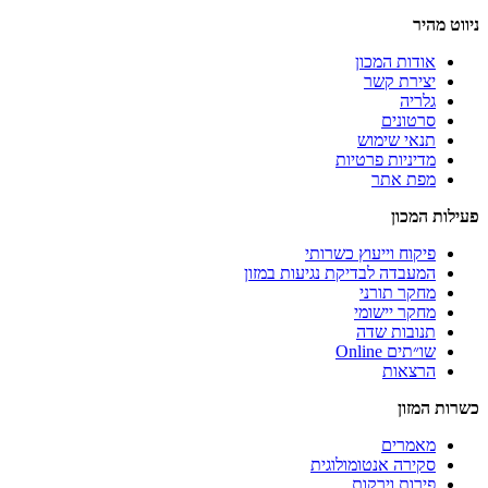
ניווט מהיר
אודות המכון
יצירת קשר
גלריה
סרטונים
תנאי שימוש
מדיניות פרטיות
מפת אתר
פעילות המכון
פיקוח וייעוץ כשרותי
המעבדה לבדיקת נגיעות במזון
מחקר תורני
מחקר יישומי
תנובות שדה
שו״תים Online
הרצאות
כשרות המזון
מאמרים
סקירה אנטומולוגית
פירות וירקות