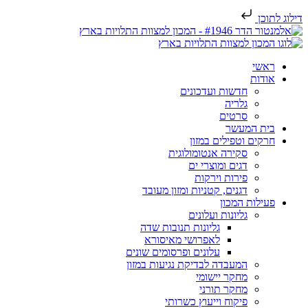
דילוג לתוכן
ראשי
אודות
חדשות ועדכונים
גלריה
סרטים
בית המעשר
חרקים וטפילים במזון
סקירה אנטומולוגית
דגים ומוצרי ים
פירות וירקות
דגנים, קטניות ומזון מעובד
פעילות המכון
גליונות ועלונים
גליונות תנובות שדה
לאפרושי מאיסורא
עלונים ופרסומים שונים
המעבדה לבדיקת נגיעות במזון
מחקר יישומי
מחקר תורני
פיקוח וייעוץ כשרותי