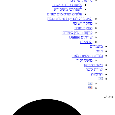
גליונות ועלונים
גליונות תנובות שדה
לאפרושי מאיסורא
עלונים ופרסומים שונים
המעבדה לבדיקת נגיעות במזון
מחקר יישומי
מחקר תורני
פיקוח וייעוץ כשרותי
שו״תים Online
הרצאות
מאמרים
חנות
מצוות התלויות בארץ
מושגי יסוד
כשר במרוקו
יצירת קשר
תרומות
חיפוש