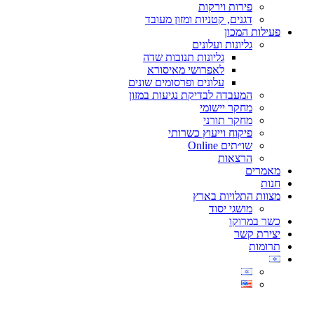
פירות וירקות
דגנים, קטניות ומזון מעובד
פעילות המכון
גליונות ועלונים
גליונות תנובות שדה
לאפרושי מאיסורא
עלונים ופרסומים שונים
המעבדה לבדיקת נגיעות במזון
מחקר יישומי
מחקר תורני
פיקוח וייעוץ כשרותי
שו״תים Online
הרצאות
מאמרים
חנות
מצוות התלויות בארץ
מושגי יסוד
כשר במרוקו
יצירת קשר
תרומות