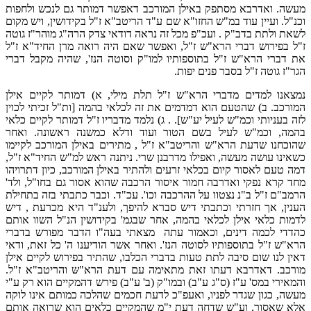
מעשה. ואדרבא מסתפק באילן המורכב דאפשר דמותר גם לנכש ולחפות
וכנ"ל. ועיין עוד במ"ש החזו"א שם ע"ד הריטב"א ז"ל בקידושין, ויש מקום
לשאת ולתת בדב"ק . ועכ"פ מכל זה נראה דודאי צדק הרה"ג מוהר"ז גוטה
ז"ל בפירוש דברי הרא"ש ז"ל, ואפשר שאם היה רואה מרן החיד"א ז"ל
את דברי הרא"ש ז"ל בתוספותיו למו"ק וסוטה הנז', שהיה מקבל דברי
הגר"ז גוטה ז"ל בסבר פנים יפות.
נמצאנו למדים מדברי הרא"ש ז"ל תלת מילי, א) דמותר לקיים אילן
המורכב. ב) שהטעם הוא דמדמים את זה לכלאי בהמה [ות"ל זכיתי לכוין
לזה בעניותי וכמ"ש לעיל יע"ש]. . ג) נלמד מדבריו ז"ל דמותר לקיים כלאי
בהמה, וכמ"ש לעיל בשם הטור ועוד ודלא כמשנה ראשונה. ואחר
שהוכחנו שדעת הרא"ש והריטב"א ז"ל , מתירים באילן המורכב לקיימו
כשאינו עושה מעשה, ואפילו מדרבנן שרי. ניתנה ראש למ"ש החיד"א ז"ל,
דמה טעם לאסור קיום בכלאי זרעים ולהתיר באילן המורכב, כיון דתרויהו
מחד קרא נפקי ואדרבה חמור איסור הרכבה שהוא אסור גם בחו"ל, ולד'
הרמב"ם ז"ל ב"נ נצטוו על ההרכבה וכו'. עכ"ד. וכבר כתבתי בזה בתחילת
הענין, אך חזרתי וכתבתי דיש סברא להיפך, ולענ"ד היא מכרעת , דיש
לדמות כלאי אילן לכלאי בהמה, אחר שבגמ' בקידושין הנ"ל השוו אותם
כהדדי לכמה דינים, וכאמור עתה מצאתי בעה"ו הדבר מפורש בדברי
הרא"ש ז"ל בתוספותיו לסוטה הנז'. ואחר אשר הודיענו ה' כל זאת, ודאי
דאין לנו שום סיבה לתת טעות בדברי הכלבו, שהתיר בפירוש לקיים אילן
מורכב. דאדרבא דעתו זאת מתאימה עם דעת הרא"שּ והריטב"א ז"ל.
והמאירי במס' ע"ז (ס"ג ע"ב) ובמו"ק (ב' ע"ב) פירש דהמקיים הוא רק ע"י
מעשה, כגון שגדר לפניו, ואעפ"כ לדעת חכמים שהלכה כמותם אינו לוקה
אלא שאסור, וע"ש שדחה דעת י"מ שהמקיים כלאים הוא שרואה אותם