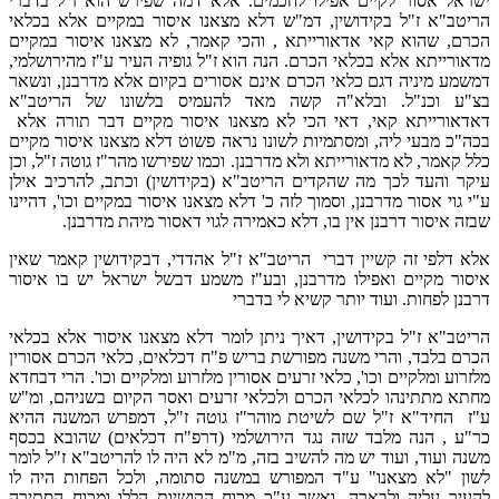
ישראל אסור לקיים אפילו לחכמים. אלא דמה שפירש הוא ז"ל בדברי
הריטב"א ז"ל בקידושין, דמ"ש דלא מצאנו איסור במקיים אלא בכלאי
הכרם, שהוא קאי אדאורייתא , והכי קאמר, לא מצאנו איסור במקיים
מדאורייתא אלא בכלאי הכרם. הנה הוא ז"ל גופיה העיר ע"ז מהירושלמי,
דמשמע מיניה דגם כלאי הכרם אינם אסורים בקיום אלא מדרבנן, ונשאר
בצ"ע וכנ"ל. ובלא"ה קשה מאד להעמיס בלשונו של הריטב"א
דאדאורייתא קאי, דאי הכי לא מצאנו איסור מקיים דבר תורה אלא
בכה"כ מבעי ליה, ומסתמיות לשונו נראה פשוט דלא מצאנו איסור מקיים
כלל קאמר, לא מדאורייתא ולא מדרבנן. וכמו שפירשו מהר"ז גוטה ז"ל, וכן
עיקר והעד לכך מה שהקדים הריטב"א (בקידושין) וכתב, להרכיב אילן
ע"י גוי אסור מדרבנן, וסמוך לזה כ' דלא מצאנו איסור במקיים וכו', דהיינו
שבזה איסור דרבנן אין בו, דלא כאמירה לגוי דאסור מיהת מדרבנן.
אלא דלפי זה קשיין דברי הריטב"א ז"ל אהדדי, דבקידושין קאמר שאין
איסור מקיים ואפילו מדרבנן, ובע"ז משמע דבשל ישראל יש בו איסור
דרבנן לפחות. ועוד יותר קשיא לי בדברי
הריטב"א ז"ל בקידושין, דאיך ניתן לומר דלא מצאנו איסור אלא בכלאי
הכרם בלבד, והרי משנה מפורשת בריש פ"ח דכלאים, כלאי הכרם אסורין
מלזרוע ומלקיים וכו', כלאי זרעים אסורין מלזרוע ומלקיים וכו'. הרי דבחדא
מחתא מתתינהו לכלאי הכרם ולכלאי זרעים ואסר הקיום בשניהם, ומ"ש
ע"ז החיד"א ז"ל שם לשיטת מוהר"ז גוטה ז"ל, דמפרש המשנה ההיא
כר"ע , הנה מלבד שזה נגד הירושלמי (דרפ"ח דכלאים) שהובא בכסף
משנה ועוד, ועוד יש מה להשיב בזה, מ"מ לא היה לו להריטב"א ז"ל לומר
לשון "לא מצאנו" ע"ד המפורש במשנה סתומה, ולכל הפחות היה לו
להעיר עליה ולבארה. ואשר ע"כ מכוח הקושיות הללו ומכוח הסתירה