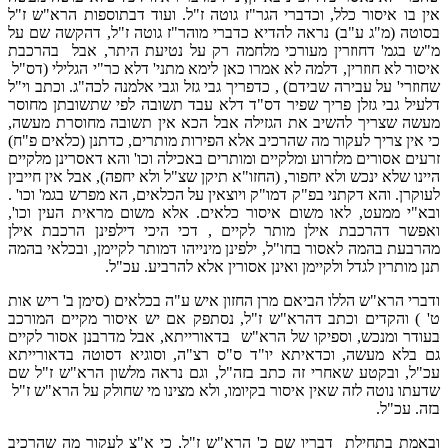
אין בו איסור כלל, וכדברי הגר"ז גוטה ז"ל. ועוד דבתוספות הרא"ש ז"ל
בסוטה (מ"ג ע"ב) נראה להדיא כדברי מוהר"ז גוטה ז"ל, דהקשה שם על
מ"ש בגמ' דחוזרין מעורכי מלחמה רק על נטיעת היתר, אבל בהרכבת
איסור לא חוזרין, דלמה לא אמרו כאן לימא מתני' דלא כר"י הגלילי (דס"ל
שחוזרי' על עבירה שבידם) , כדפריך גבי גזל וגבי אלמנה לכה"ג. וכתב וי"ל
דלעיל גבי גזלן פריך שפיר דס"ד דלא עבד תשובה לפי שתשובתן מחוסר
מעשה שצריך להשיב את הגזילה אבל הכא אין תשובה מחוסרת מעשה,
כי אין צריך לעקור מה שהרכיב אלא הפירות מותרים, כדתנן (כלאים פ"ח)
זרעים אסורים מלזרוע ומלקיים ומותרים באכילה וכו' והא דאסרינן מלקיים
היינו שלא ינכש ולא יחפור, (החזו"א תיקן שצ"ל ולא יחפה), אבל אין חייבין
לעוקרן. והא דקתני בפ"ק דמו"ק ויוצאין על הכלאים, הא מפרש בגמ' וכו' .
ובא"י ממעט, לאו משום איסור כלאים. אלא משום מראית העין וכו',
ואפשר דהרכבת אילן מותר לקיים , דכי היכי דילפינן הרכבת אילן
מהרבעת בהמה לאסור בחו"ל, ילפינן מינייהו דמותר לקיימן, ובכלאי בהמה
תנן מותרין לגדל ולקיימן ואינן אסורין אלא להרביע. עכ"ל.
ודברי הרא"ש הללו הביאם מרן החזון איש ע"ה בכלאים (סימן ב' ריש אות
ט' ) והקדים וכתב דהרא"ש ז"ל, נסתפק אם יש איסור מקיים המורכב
בעודר ומנכש, וספיקו של הרא"ש בדאורייתא, אבל מדרבנן אסור לקיים
גם בלא מעשה, וכדאיתא יו"ד ס"ס רצ"ה, וסוגיא דסוטה בדאורייתא
עכ"ל, ובקטע שאחרי זה כתב בזה"ל, וגם נראה מלשון הרא"ש ז"ל שם
שדעתו נוטה לזה שאין איסור בקיומו, ולא מצינו מי שחולק על הרא"ש ז"ל
בזה. עכ"ל.
ובאמת בתחילת דבריו שם כ' הרא"ש ז"ל, כי א"צ לעקור מה שהרכיב