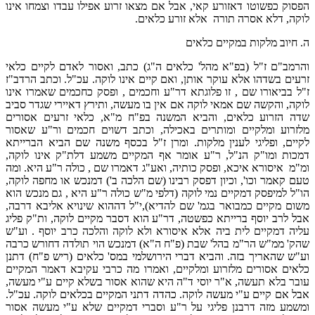
הפסוק כפשוטו דאזורע קאי, אבל אם מצאו זרוע אפילו עבדו וצמחו אינו
לוקה, דלא אסרה תורה אלא זורע כלאים.
ה. חיוב מלקות במקיים כלאים
והרמב"ם ז"ל (בפ"א מהל' כלאים ה"ג) כתב, ואסור לאדם לקיים כלאי
זרעים בשדהו אלא עוקר אותן, ואם קיים אינו לוקה. עכ"ל. וכתב הרדב"ז
ז"ל בביאורו שם , זו פלוגתא דר"ע וחכמים , ופסק כחכמים שאמרו אינו
לוקה, והקשה שם אמאי לוקה אם אין בו מעשה, ותירץ דאיירי שגדר סביב
שדה הזרוע כלאים, והביא המשנה בפ"ח מ"א, כלאי זרעים אסורים
מלזרוע ומלקיים ומותרים באכילה, וכתב דשוים חכמים ור"ע שאסור
לקיים, ופליגי לענין מלקות. ומרן ז"ל בכסף משנה שם הביא הברייתא
דמכות ומו"ק הנ"ל, ר"ע אומר אף המקיים משמע דלת"ק אינו לוקה,
ומ"מ איסורא איכא, ופסק כותיה, ואע"ג דאמרו שם , כולה ר"ע היא. ומה
טעם קאמר וכו', וכיון דפסק רבינו (שם הלכה ב') דמנכש או מחפה לוקה,
הו"ל למיפסק דמקיים נמי לוקה (דלפי מ"ש כולה ר"ע היא , גם מנכש הוא
משום מקיים כמבואר בגמ' שם להדיא),י"ל דההוא שינויא אליבא דרבה,
אבל לרב יוסף ברייתא כפשטה, דר"ע הוא דסבר מקיים לוקה, ות"ק פליג
עליה דמקיים לית ביה אלא איסורא ולא לוקה והלכה כרב יוסף . וע"ש
שהק' ממ"ש הר"מ בהל' שבת (פ"ח ה"א) דמנכש הוי תולדה דחורש כרבה
וע"ש שהאריך בזה. והביא דברי הירושלמי במס' כלאים (ריש פ"ח) דתנן
כלאים אסורים מלזרוע ומלקיים, ואמרו מה כרבי עקיבא דאמר המקיים
עובר בלא תעשה, א"ר יוסי ד"ה היא שהוא אסור בשלא קיים ע"י מעשה,
אבל אם קיים ע"י מעשה לוקה. כהדה דתני המקיים בכלאים לוקה. עכ"ל.
ומשמע מזה דרבנן פליגי על ר"ע וסברי דמקיים שלא ע"י מעשה אסור