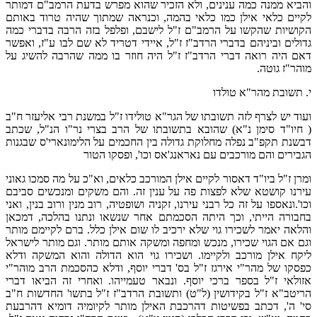
והביא ממנה כמה ענינים, ולא הזכיר שהוא מפרש בדעת הרמב"ם דמותר
לקיים כלאי אילן כמו כלאי בהמה, וכנראה שמתוך שהיה טרוד באותם
הקושיות שהקשו על הרמב"ם ז"ל לישבם, ופלפל בזה הרבה בדברי כמה
גדולים וביניהם בדברי הרדב"ז ז"ל, איידי דטריד לא שם לבו ע"ז, ואפשר
דאם היה רואה דברי הרדב"ז ז"ל היה חוזר בו ממה שהרבה להשיג על
מוהר"ז גוטה.
י. תשובת מהר"א טולדו
ועוד יש לצרף לזה תשובתו של הגר"א טולידו ז"ל במשנת רבי אליעזר ח"ב
( חיו"ד סימן נ"א) שהובא בתשובתו של הרב בצרי נר"ו הנ"ל, שכתב
דבשנת תקפ"ב נפלה מחלוקת גדולה בין החכמים על הלימונארי'ס שבגנות
הגבירים והם מורכבים עם נאראנג'אס וכו', ופסקו הטור
ומרן ז"ל ביו"ד דאסור לקיים אילן המורכב כלאים, וא"כ על מה סמכו גאוני
עירנו קושטא שלא לפצות פה על ענין זה. והם משקים ומנכשים סביבם
וכו'.ונאספו על זה כל רבני עירנו, זקניה ושופטיה, רוב מנין ורוב בנין, ואני
בחבורה הייתי, וכך היתה הסכמתם אחר שנשאו ונתנו בהלכה, דמכאן
והלאה יאמר לשכירו גוי שלא ירכיב לו שום אילן כלל. ברם לקיימם מותר
וגם אם הגוי שכירו, מנכש ומחפה ומשקה אותם מותר. וגם מותר לישראל
ליקח אילן מורכב ולקיימו. ושכירו גוי הוא הדולה והוא המשקה ודלא
כפסקו של מהר"י אירגז ז"ל בס' דברי יוסף, ודלא כהסכמת הרב מוהר"י
אזולאי ז"ל בספר ברכי יוסף. ונבאר טעמייהו. ואחרי זה הביאו דברי
הריטב"א ז"ל בקידושין (ל"ט) ותשובת הרדב"ז ז"ל בתשו' החדשות ח"ב
סי' ה', דכתב בפשיטות דהרכבת האילן מותר לקיומיה דומיא דהרבעת