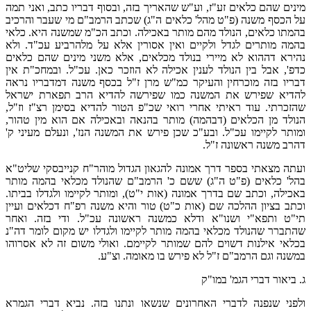
מינים שהם כלאים זע"ז, וע"ש שהאריך בזה, ובסוף דבריו כתב, ואני תמה
על הכסף משנה (פ"ט מהל' כלאים ה"ג) שכתב הרמב"ם מי שעבר והרכיב
בהמתו כלאים, הנולד מהם מותר באכילה. וכתב הכ"מ שמשנה היא. כלאי
בהמה מותרים לגדל ולקיים ואין אסורין אלא על מלהרביע עכ"ד. ולא
נהירא דההוא לא מיירי בנולד מכלאים, אלא משני מינים שהם כלאים
כדפ', אבל בין הנולד לענין אכילה לא הוזכר כאן. עכ"ל. ובמחכ"ת אין
דבריו בזה מוכרחין והעיקר כמ"ש מרן ז"ל בכסף משנה דמדבריו נראה
להדיא שפירש את המשנה כמו שפירשה להדיא הרב תפארת ישראל
שהזכרתי. עוד ראיתי אחרי רואי שכ"פ הטור להדיא בסימן רצ"ז וז"ל,
הנולד מן הכלאים (דבהמה) מותר בהנאה ובאכילה אם הוא מין טהור,
ומותר לקיימו עכ"ל. ובע"כ שכן פירש את המשנה הנז', ונעלם מעיני ק'
דהרב משנה ראשונה ז"ל.
ועתה מצאתי בספר דרך אמונה להגאון הגדול מוהר"ח קנייבסקי שליט"א
בהל' כלאים (פ"ט ה"ג) ששם כ' הרמב"ם שהנולד מכלאי בהמה מותר
באכילה, וכתב שם בדרך אמונה (אות י"ט), ומותר לקיימו ולגדלו בביתו.
וכתב בציון ההלכה שם (אות כ"ט) טור והיא משנה רפ"ח דכלאים ועיין
תי"ט ותפא"י ושנו"א ודלא כמשנה ראשונה עכ"ל. ודי בזה. ואחר
שהתברר שהנולד מכלאי בהמה מותר לקיימו ולגדלו יש מקום לומר דה"נ
בכלאי אילנות דשוים להם שמותר לקיימם. ואולי משום זה לא אסרוהו
במשנה וגם הרמב"ם ז"ל לא פירש בו מאומה. וצ"ע.
ג. ביאור דברי הגמ' במו"ק
ולפני שנפנה לדברי האחרונים שנשאו ונתנו בזה. נביא דברי הגמרא