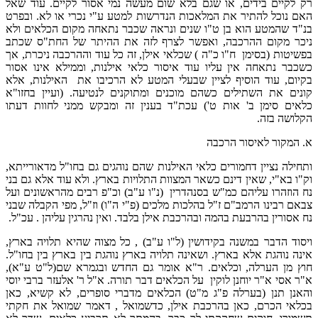
רק לקיים בידים, או שגם בלא שום מעשה נמי אסור לקיים. עוד שאל
האם נוכל להתיר את המלאכות הנדרשות למטע ע"י נכרי או לא. ובפרט
בנ"ד שהמטע הוא בן ט"ו שנים ונראה שכבר נתאחה מקום הכלאים ולא
ניכר מקום ההרכבה, ואפשר לצרף לזה את ההיתר של החת"ס שכתב
בפשיטות (בסימן ח"ו כ"ה ) שכלאי אילן, זה כל עוד וההרכבה ניכרת, אך
כשכבר נתאחה אין עליו עוד איסור כלאי אילנות, וממילא אינו אסור
בקיום, עוד הוסיף לציין שבעלי המטע לא הרכיבו את האילנות, אלא
קונים את השתילים כשהם מוכנים ומתוקנים לנטיעה. (ועיין בחזו"א
כלאים סימן ב' אות ט') עכת"ד בענין זה ומבקש ממני לחוות דעתו
הקלושה בזה.
א. המקור לאיסור הרכבה
ותחילה נציין דחמורים כלאי האילנות שהם נוהגים גם בחו"ל מדאורייתא,
וק"ו בא"י, שאין דינם כשאר המצוות התלויות בארץ. ולא עוד אלא גם בני
נח הוזהרו עליהם כמ"ש בסנהדרין (נ"ו ע"ב) וכ"פ רבים מהראשונים ועל
צבאם רבינו הרמב"ם ז"ל בהלכות מלכים (פ"י ה"ו) וז"ל, מפי הקבלה שבני
נח אסורין בהרבעת בהמה ובהרכבת אילן בלבד. ואין נהרגין עליהן . עכ"ל.
ויסוד הדבר במשנה בקידושין (ל"ו ע"ב) , כל מצוה שהיא תלויה בארץ,
אינה נוהגת אלא בארץ. ושאינה תלויה בארץ נוהגת בין בארץ בין בחו"ל.
חוץ מן הערלה, וכלאים. ר"א אומר גם החדש ובגמרא שם(ל"ט ע"א),
א"ר אסי א"ר יוחנן לוקין על הכלאים דבר תורה. א"ל ר' אלעזר ברבי יוסי
והאנן תנן (בערלה פ"ג מ"ט) הכלאים מדברי סופרים, לא קשיא, כאן
בכלאי הכרם, כאן בהרכבת אילן, כדשמואל , דאמר שמואל את חקתי