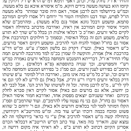
והחיד"א ז"ל נחלק עליו, וכתב דאפי' תימא דמ"ש הרא"ש ז"ל דלוקין על
קיומו הוא בעושה מעשה בידים דוקא, מ"מ איסורא איכא גם בלא מעשה,
וכמ"ש בירושלמי דגם לרבנן אסור, דאם היה סובר שמותר בלא מעשה
הו"ל לפרש, ועוד דבנו ותלמידו הטור ור' ירוחם ז"ל אסרו לקיים המורכב
סתמא, ומשמע דבכל גוונא אסור (גם בלא מעשה) , ומהרמב"ם שלא
הזכיר איסור קיום המורכב אין ראיה, ואדרבה מדכתב בתחילה דאסור
לקיים כלאי זרעים, ואח"כ כ' דכלאי אילנות הן בכלל מ"ש שדך לא תזרע
כלאים, משמע דגם זה בכלל האיסור, ובסמוך כ' חילוקים דבהרכבת אילן
אסור גם בחו"ל ואסור להניח הגוי להרכיב, ומשמע דקיום דאסר בזרעים,
כ"ש דיאסור באילן. וכעי"ז דקדק גם בלשון הסמ"ג ע"ש. ומ"ש דר"ע
בהרכבת אילן אמרה, והוקשה לו שמרן בכ"מ למד מהרכבה לזרעים תמה
עליו החיד"א ז"ל, דברייתא דהמנכש והמחפה בכלאי זרעים נאמרה כמ"ש
רש"י והמפרשים, וכך שנויה בתוספתא (פ"א דכלאים) , וכן כתבה
הרמב"ם בפירוש לענין זרעים, וגם סמ"ג כ' בפירוש המנכש והמחפה כלאי
זרעים וכו', וע"כ כל מ"ש בזה אינו מובן , ואדרבה הו"ל למימר ע"פ שיטתו
דרק בכלאי זרעים דיברו ר"ע ות"ק, אבל באילן גם לר"ע לא לקי וגם אי
לקי לר"ע , מ"מ לרבנן מותר. וכל זה לשיטתו של הרב הנז'. אבל לבבי לא
כן יחשוב, אלא גם בזרעים וגם באילן אסור לקיים דאין סברא לחלק
ביניהם ואחר ששניהם יוצאים מפסוק אחד, ואדרבא חמור איסור האילן
דאסור גם בחו"ל, וגם בני נח נצטוו עליו להרמב"ם. ועוד שהרמב"ם וסמ"ג
הקלו דמותר לומר לגוי בכלאים דזרעים ולא באילן, וגם ר' ירוחם כ' שהוא
פשוט ומוכח בכמה דוכתי וע"ש עוד בזה. ומ"ש מהריטב"א דקידושין,
בתחילה קשה מ"ש דאסור להרכיב אילן ע"י גוי כדאי' בירושלמי וזה לא
נמצא שם, והאריך בזה מאד, עוד כתב דמ"ש הריטב"א דבכלאי הכרם
אסרינן הקיום דכתוב לא תזרע ב"פ , לא ראיתי איה מקום דרשה זו,