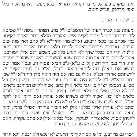
ואינו עוקרם כיע"ש, ומדבריו נראה להדיא דבלא מעשה אין בו אסור כלל
ואפי' מדרבנן, וע"ש היטב.
ט. שיטת הרמב"ם
ומעתה נבא לברר דעתו של הרמב"ם ז"ל בזה, דמוהר"ז גוטה ז"ל פשיטא
ליה דהרמב"ם ז"ל מתיר לקיים אילן המורכב מדלא כתב דאסור לקיימו,
כמו שכתב גבי כלאי זרעים, ואולם מרן החיד"א ז"ל כתב דאין מזה שום
הוכחה, ואדרבה מדכתב דאסור לקיים כלאי זרעים ואח"כ כתב כלאי
אילנות הרי הם בכלל שדך לא תזרע כלאים, משמע דגם אילן המורכב
אסור לקיימו. והנה אין מזה הכרח שבא להשוותם דאע"פ שהזכיר הפסוק
הזה, הרי בגמ' דקידושין (ל"ט ע"א) ג"כ הביאו פסוק זה, ועכ"ז אמרו שם
דהשוו את האילן בזה לכלאי בהמה וכנ"ל, וא"כ גם לענין הקיום יש
להשוותם אהדדי וכנ"ל. ואולי גם בזה אם היה רואה מרן החיד"א ז"ל שכן
כתב הרא"ש ז"ל להדיא היה חוזר בו. ועוד יש לדקדק בלשון מרן ז"ל
בש"ע, דבסימן רצ"ה ס"ז גבי כלאי אילן כתב, אסור לקיים המורכב כלאים.
ותו לא מידי, ואילו גבי כלאי זרעים (סימן רצ"ז ס"ב) כתב אסור לזרוע
כלאים לגוי וכו'. ואסור לקיים בשדהו אלא עוקרן ואם קיימן אינו לוקה
עכ"ל. והוא לשונו של הרמב"ם ז"ל בפ"א ה"ג. הנה כאן נקט לשון הרמב"ם
וכתב אלא עוקרן ואילו בכלאי אילן לא הזכיר עקירה ואפילו ברמז, ומזה
נראה דבזרעים פסק כהרמב"ם ז"ל דאפילו אינו עושה דבר רק רוצה
להניחן אסור, אלא צריך לעוקרן, אבל בכלאי אילן לא כתב עקירה, דאם
רוצה להניחן בלא לעשות מעשה גם מרן מודה
דשרי גם מדרבנן, ומ"ש אסור לקיימן היינו שלא ינכש ולא יכסח, ולא יגדור