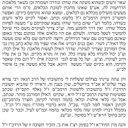
שאר זרעים וכשהוא משקה את שדהו וגודרה ושומרה וכן בשאר מלאכות
הדרושות לה, אע"פ שאינו מתכוין לטובת הכלאים, מ"מ הרי אותם
מעשים מועילים מכללא גם לכלאים , ונמצא שהוא מקיימם בידים. ואפשר
דמשו"כ דקדק הרמב"ם ז"ל בלשונו וכתב, ואסור לקיים כלאי זרעים
בשדהו, כלומר דע"י שהם בתוך שדהו נמצא שמקיימם ע"י מעשה לפחות
מכלל שדהו. ואין דרך להמנע מזה. וע"כ צריך לעוקרם משם כדי שיוכל
להמשיך לטפל בשדהו. ולעולם אם היו כלאים אלה במקום נפרד באופן
שאינם מעורבים עם שאר הגידולים, ורוצה להניחם שם בלא שום מעשה
כלל דאיה"נ דשרי. ואם כנים דברינו אלו אתי שפיר מה שלא כתב מרן גבי
אילן המורכב שצריך לעוקרו, שדרך האילן לעשות מלאכת כל אילן לבדו,
וע"כ יכול להניחו בלא עשיה כלל, ואין זה נקרא מקיים, ועל כן אין עליו
חיוב לעוקרו, וצ"ע. ועל כל פנים לגבי הרכבת אילן י"ל דגם מרן שאסר
לקיימו, הוא בקיום שע"י מעשה דוקא, אבל בלא מעשה אין בו איסור
לכ"ע.
והן עתה עיינתי בצילום ששלחת לי מתשובתו של הרב הגאון רבי עזרא
בצרי שליט"א אב"ד בירושלים, שדן בענין זה, וראיתי לו שהביא תשובת
הרדב"ז ז"ל בתשובתו ללשונות הרמב"ם ז"ל (אלף תקס"ד) שכתב
בפשיטות שדעת הרמב"ם ז"ל היא , שקיום האילן המורכב מותר. שכתב,
אבל גבי כלאי אילנות וכלאי בהמה דמותר לקיימן, הוצרך (הרמב"ם)
לכתוב דאסור לומר לנכרי .עכ"ל. והוא כדברי מוהר"ז גוטה ז"ל הנ"ל.
(ומכלל דבריו למדנו שזה נלמד מכלאי בהמה וכמ"ש לעיל, וכבר כ' שכן
כתב בתוס' הרא"ש ז"ל בסוטה , וע"ש).
והנה מרן החיד"א ז"ל בסימן רצ"ז אות ב', הזכיר תשובה זו של הרדב"ז ז"ל