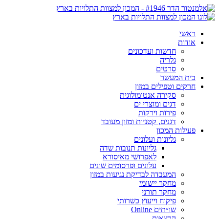
ראשי
אודות
חדשות ועדכונים
גלריה
סרטים
בית המעשר
חרקים וטפילים במזון
סקירה אנטומולוגית
דגים ומוצרי ים
פירות וירקות
דגנים, קטניות ומזון מעובד
פעילות המכון
גליונות ועלונים
גליונות תנובות שדה
לאפרושי מאיסורא
עלונים ופרסומים שונים
המעבדה לבדיקת נגיעות במזון
מחקר יישומי
מחקר תורני
פיקוח וייעוץ כשרותי
שו״תים Online
הרצאות