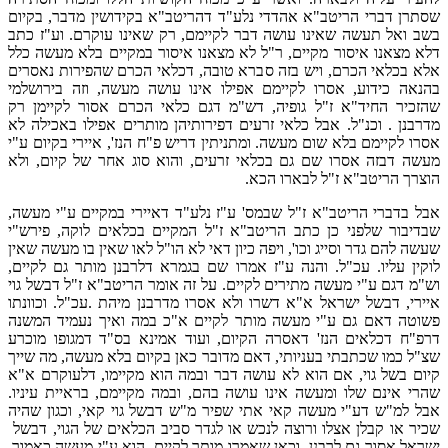
שסתרן דברי הריטב"א אהדדי נלע"ד דהריטב"א בקידושין מדבר, בקיום
בשב ואל תעשה שאינו עושה דבר לקיימם, רק שאינו עוקרם. וע"ז כתב
דלא מצאנו איסור מקיים, ר"ל לא מצאנו איסור במקיים בלא מעשה כלל
אלא בכלאי הכרם, ויש בזה סברא טובה, דכלאי הכרם שהפירות נאסרים
בהנאה כידוע, אסרו לקיימם אפילו אינו עושה מעשה, וזה בירושלמי
שהזכיר החיד"א ז"ל גופיה, דש"מ דגם כלאי הכרם אסור לקיימן רק
מדרבנן . וכנ"ל. אבל כלאי זרעים דפירותיהן מותרים אפילו באכילה לא
אסרו לקיימם בלא שום מעשה. ומתניתין דריש פ"ח הנז', איירי בקיום ע"י
מעשה דבזה אסרו שם גם בכלאי זרעים, והוא סוג אחר של קיום, ולא
הוצרך הריטב"א ז"ל לבארו הכא.
אבל בדברי הריטב"א ז"ל שבמס' ע"ז נלע"ד דאיירי במקיים ע"י מעשה,
שבדיבור שלפני כן כתב הריטב"א ז"ל המקיים בכלאים לוקה, פירש"י
שעשה להם גדר וסייג וכו', ויפה כיון דאי לא הו"ל לאו שאין בו מעשה שאין
לוקין עליו. עכ"ל. והנה ע"ז אמרו שם בגמרא דלרבנן מותר גם לקיים,
וש"מ דגם ע"י מעשה מתירים לקיים. על זה אומר הריטב"א ז"ל דבשל גוי
איירי, דבשל ישראל א"א דשרו ולא אסרו מדרבנן מיהת .עכ"ל. וכוונתו
פשוטה דאם גם ע"י מעשה מותר לקיים א"כ במה ואיך נעמיד המשנה
דרפ"ח דכלאים הנז' דאסרה הקיום, ועוד אמינא בס"ד דמגופו מוכרע
שצ"ל כמו שכתבתי בעניותי, דאם מדובר כאן בקיום בלא מעשה, מה שייך
קיום בשל גוי, אם הוא לא עושה דבר ובמה הוא מקיימו, דלעוקרם א"א
שהרי אינם שלו ומעשה אינו עושה בהם, ובמה מקיימם, בראיית עיניו.
אבל למ"ש דע"י מעשה קאי אתי שפיר מ"ש דבשל גוי קאי, וכגון שהיה
שכיר או קבלן אצלו ורוצה לנכש או לגדר סביב הכלאים של הגוי, דבשל
ישראל אסור גם לרבנן, וכאן שאמרו מותר לקיים, הוא ע"י מעשה כאמור,