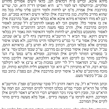
מיהא איכא, ובריש פ"ח דכלאים תנן, כלאי זרעים אסורים מלזרוע
ומלקיים, ובירושלמי רצו לומר ר"ע היא ואסיקו דד"ה היא, וכו', שר"ע
בהרכבת אילן אמרה, מ"מ יש לדחות ולומר דרבנן פליגי עליה בכל מה
שהוא מחייב מלקות, כגון בהרכבת אילן וכלאי זרעים דאתיא במכ"ש, וגם
רבנן לא מודו דאיסורא מיהא איכא אלא בכלאי זרעים, אבל בהרכבת אילן
אין בו איסור כלל. ומשום הכי לא מצאנו להרמב"ם ז"ל שכתב לאסור
הקיום בהרכבת אילן, והרב כסף משנה דכתב דהרמב"ם מייתי ראיה
לאסור מהמנכש בכלאים, יש לדחות ולומר דהאיסור הזה נאמר רק בכלאי
זרעים דוקא. עוד הביא ד' הריטב"א בקידושין (דף ל"ט ע"א) שכתב.
מרכיב אילן אסור ע"י גוי כמ"ש בירושלמי והיינו מדרבנן, ולא מצינו איסור
במקיים אלא בכלאי הכרם, דכתיב ביה לא תזרע ב"פ, כדאיתא התם,
עכ"ל. וש"מ שאין איסור במקיים גם מדרבנן. עו"כ שבס' הכלבו (סי' צ"א)
כ' במפורש דמותר לקיים אילן המורכב, וממילא מ"ש במס' ע"ז הנז'
(דלרבנן מותר גם לקיים) הוא אליבא דהלכתא, שנראה דלרבנן מותר
לגמרי, עו"כ דמדאמר ר"ל לר' יוחנן במכות (כ"א ע"ב) אי לאו דקילסך
גברא רבה, הו"א מתניתין ר"ע היא וכו' דמשמע דלית הלכתא כותיה, וכן
מוכח מהרמב"ם שלא כ' איסור קיום בהרכבת אילן, וגם בסמ"ג כתוב כמו
כן. עכ"ל בקיצור מעט.
וכתב החיד"א ז"ל, עין רואה דהרב ז"ל סובר שהרמב"ם וסמ"ג והריטב"א
פליגי על הרא"ש וסברי כמ"ש בכלבו דמותר לקיים המורכב, וגם תמה על
הרא"ש וכו', ומבין ריסי עיניו ניכר דמפרש דברי הרא"ש דאסר לקיים אילן
המורכב, דוקא לקיימו ע"י מעשה בידים , אבל בלא מעשה בידים מותר
לקיים אילן המורכב.