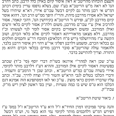
ולעצם הוכחתו מהריטב"א דאין איסור קיום באילן כלל לרבנן, כתב דהרב
הנז' לא ראה מ"ש הריטב"א בע"ז שם, (שלא נדפסו עדיין בימיו) דכתב
דמ"ש אי רבנן מותר גם לקיים דבשל עכו"ם איירי, דא"א שיתירו בשל
ישראל ולא אסירו מדרבנן מיהת, והרי"ז היפך ממ"ש הרב הנז', דהוא אוסר
קיום מדרבנן לכ"ע, ופירש ד' הריטב"א בקידושין הנז', דהכי קאמר, אסור
להרכיב אילן ע"י עכו"ם מדרבנן, משום דלת"ק אסור לקיים כלאי זרעים
ואילן המורכב, ומשום דאסורים בקיום אסור לומר לגוי לעשותו וכ"ז
מדרבנן, דלא מצאנו מדאורייתא דאסור לקיים אלא כלאי הכרם, ושוב
הקשה ע"ז מהירושלמי (ריש פ"ח דכלאים) דמוכח דר"ע וחכמים חולקים
גם בכלאי הכרם, ומשמע דלרבנן דפליגי אר"ע דהוי רק איסור דרבנן בלבד,
ולהאמור עולה שהריטב"א סובר דרבנן מודים בכלאי הכרם דהוא מן
התורה. וצריך להתיישב בדבר.
עו"כ שכן ראה למהר"י אירגאז בשו"ת דברי יוסף (סי' כ"ד) שכתב
בפשיטות דאסור לקיים אילן המורכב, וההיא דע"ז דלרבנן מותר לקיומי,
איירי בשדה עכו"ם כמ"ש הריטב"א , וכתב שכן ד' הרמב"ם ודעמיה ,
ודברי הכלבו בטלים לגבי הרא"ש והטור ורי"ו וצדה לדרך, עכ"ד. וכתב
עליו שדבריו חזקים כראי מוצק . עו"כ ואי לאו דמסתפינא הוה אמינא דגם
הכלבו הוא ט"ס שיש בו כמה טעויות , ועיין בס' ראשון לציון ריש מו"ק.
עכת'"ק.
ז. ביאור שיטת הריטב"א
והנה עיקר סמיכתו דמרן החיד"א ז"ל היא ע"ד הריטב"א ז"ל במס' ע"ז
דפירש דמ"ש דלחכמים מותר לקיומי נמי הוא בשל גוי, וש"מ דבשל