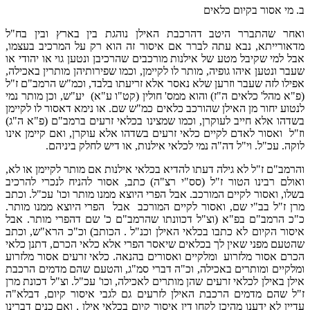
ב. מי אסור בקיום כלאים
ואחר שהתברר היטב דהרכבת האילן נוהגת בין בארץ ובין בח"ל
מדאורייתא, נבא עתה לברר אם איסור זה הוא רק על המרכיב בעצמו,
אבל למי שקיבל מטע של אילנות מורכבים שהרכיבן ונטען גוי או יהודי או
שעבר ונטען איהו גופיה, מותר לו לקיימן, וכמו שפירותיהן מותרין באכילה,
אפילו לזה שעבר וזרען שלא נאסר אלא זריעתו בלבד, וכמ"ש הרמב"ם ז"ל
(פ"א מהל' כלאים ה"ז) והוא ממס' חולין (קט"ו ע"א) יע"ש, וכן מותר נמי
לנטוע יחור מן האילן שהורכב כלאים כמ"ש שם. או נימא דאסור לו לקיימן
בשדהו אלא חייב לעוקרן, וכמו שמצינו בכלאי זרעים ברמב"ם (פ"א ה"ג)
וז"ל ואסור לאדם לקיים כלאי זרעים בשדהו אלא עוקרן, ואם קיימן אינו
לוקה. עכ"ל. וי"ל דה"ה נמי לכלאי אילנות, או דיש לחלק ביניהם.
והרמב"ם ז"ל לא גילה דעתו להדיא בכלאי אילנות אם מותר לקיימן או לא,
ואולם רבינו הטור ז"ל (סס"י רצ"ה) כתב, אסור להניח לנכרי להרכיב
בשלו, ואסור לקיים המורכב. אבל הפרי היוצא ממנו מותר וכו' עכ"ל. וכתב
מרן ז"ל בב"י שם, ואסור לקיים המורכב אבל הפרי היוצא ממנו מותר.
כ"כ הרמב"ם בפ"א (וצ"ל דכוונתו שהרמב"ם כ' שם דהפרי מותר. אבל
איסור הקיום לא כתבו בכלאי האילן וכנ"ל . הכותב) וכ"כ הרא"ש, וכתב
שהטעם מפני שאין לך בכלאים שיאסר הפרי אלא כלאי הכרם, דתנן כלאי
הכרם אסור מלזרוע ומלקיים ואסורים בהנאה. כלאי זרעים אסור מלזרוע
ומלקיים ומותרים באכילה, וכ"ה דברי סמ"ג, והטעם שהם מדמים הרכבת
אילן באילן לכלאי זרעים שהן מותרים לאכילה, וכו' עכ"ל. וצ"ל דכונת מרן
ז"ל שהם מדמים הרכבת האילן לזרעים גם לגבי איסור קיום, דבלא"ה
עדיין לא ידענו מהיכן לקחו דין איסור קיום בכלאי אילן , ואם כנים דברינו