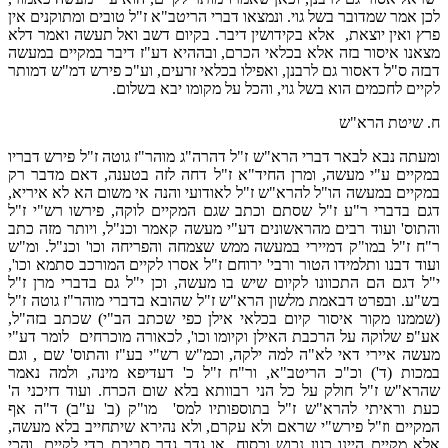
לכן אמר שמדובר בשל גוי. ונמצאו דברי הריטב"א ז"ל טובים ומתוקנים אין
פרץ ואין יוצאת, אלא בקידושין דיבר. בקיום דשב ואל תעשה ואמר דלא
מצאנו איסור בזה אלא בכלאי הכרם, ובההיא דע"ז דיבר במקיים במעשה
דבזה ס"ל דאסור גם לרבנן, ואפילו בכלאי זרעים, וע"כ פירש דמ"ש דמותר
לקיים לחכמים הוא בשל גוי, והכל על מקומו יבא בשלום.
ח. שיטת הרא"ש
ומעתה נבא לבאר דברי הרא"ש ז"ל דהרה"ג מוהר"ז גוטה ז"ל פירש דבריו
במקיים ע"י מעשה, ומרן החיד"א ז"ל דחה לזה בטענה, דאם מדבר רק
במקיים במעשה הו"ל להרא"ש ז"ל לאודועי והנה אי משום הא לא איריא,
דגם בדברי ר"ע ז"ל שסתם וכתב שגם המקיים לוקה, פירשו רש"י ז"ל
והתוס' ועוד רבים מהראשונים דע"י מעשה קאמר וכנ"ל, ויותר מזה כתב
ר"ח ז"ל במו"ק דמיירי במעשה ממש שצמחה והפריחה וכו' וכנ"ל. ומ"ש
ועוד דבנו ותלמידו הטור ורבי' ירוחם ז"ל אסרו לקיים המורכב סתמא וכו',
י"ל דגם הם התכוונו לקיום שיש בו מעשה, וכן י"ל גם בדברי מרן ז"ל
בש"ע. ובפרט דבאמת מלשון הרא"ש ז"ל שהובא בדברי מוהר"ז גוטה ז"ל
(שממנו מקור איסור קיום בכלאי אילן כפי שכתב הב"י) שכתב בזה"ל,
אע"פ שלוקה על הרכבת האילן וקיומו וכו', לכאורה מוכרחים לומר דע"י
מעשה איירי דאי לא"ה למה ילקה, וכמ"ש רש"י בע"ז והתוס' שם , וגם
במכות (ד') וכ"כ הריטב"א, ור"ח ז"ל כ' דעדיפא מינה, ולמה נאמר
שהרא"ש ז"ל חולק על כל הני רבוותא בלא שום הכרח. ועוד דזיכני ה'
כעת וראיתי להרא"ש ז"ל בתוספותיו למס' מו"ק (ב' ע"ב) ד"ה אף
המקיים וז"ל פירש"י שראם ולא עקרם, ולא נהירא שיתחייב בלא מעשה,
אלא מקיים היינו כגון נכוש וכסוח, או גדר גדר סביבם כדי לקיים, והכי