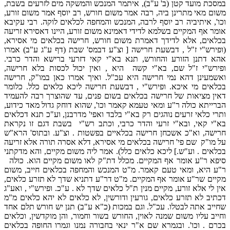
במסכת מועד קטן (ב' ע"ב), איתמר המנכש והמשקה מים לזרעים בשבת,
משום מאי מתרינן ביה, רבה אמר משום חורש, רב יוסף אמר משום זורע,
וכו', איתיביה רב יוסף לרבה, המנכש והמחפה לכלאים לוקה. רבי עקיבא
אומר אף המקיים בשלמא לדידי דאמינא משום זורע, היינו דאסירא זריעה
בכלאים, אלא לדידך דאמרת משום חורש, חרישה בכלאים מי אסירא,
(ופירש"י ז"ל , דבשעת חרישה [ וצ"ע דבמס' שבת (דף ע"ג ע"ב) אמרו
אהא דתנן הזורע והחורש, תנא בא"י קאי דזרעי ברישא והדר כרבי.
ופירש"י ז"ל שם, בא"י קשה היא , ואין יכול לכסות בלא חרישה,
ואשמעינן דהא נמי חרישה היא עכ"ל. ואיך אמרו כאן במו"ק, חרישה
בכלאים מי איכא. ופירש"י , דבשעת חרישה ליכא כלאים כלל. כלומר
דאין מציאות של חרישה בכלאים בשום פנים, עד שהוצרך רבה להעמיד
הברייתא כולה ר"ע ומאי טעמא קאמר וכו', שהוא דוחק גדול מאד כידוע,
ותרי כלאי זרעים נוהגים רק בא"י בלבד ואפי' מדרבנן, וע"כ תנא דכלאים
בא"י קאי, ובא"י זרעי והדר כרבי, וכתב רש"י בשבת דגם זו נקראת
חרישה, וא"כ אשכחן חרישה בכלאיים בפשטות . וצ"ע. ובתוס' הרא"ש
על מו"ק שם פי' חרישה בכלאים מי אסירא, דלא אסרה תורה אלא זריעה
בכלאים . וע"ש.] ליכא כלאים כלל). אמר ליה משום מקיים, והא מדקתני
סיפא ר"ע אומר אף המקיים. מכלל דת"ק לאו משום מקיים הוא. כולה
ר"ע היא, ומאי טעם קאמר. מ"ט המנכש והמחפה בכלאים חייב, משום
מקיים שר"ע אומר אף המקיים. מ"ט דר"ע דתניא שדך לא תזרע כלאים,
אין לי אלא זורע, מקיים מנין ת"ל כלאים שדך לא . ע"כ. ופירש"י , ואע"ג
דכתיב לא תזרע כלאים, גורעין ודורשין, לא כלאים לא יהא כלאים מ"מ
שחייב אתה לבטלו. עכ"ל. וגם במכות (כ"א ע"ב) תנן יש חורש תלם אחד
וחייב עליו משום שמנה לאוין, החורש בשור וחמור, והן מוקדשין, וכלאים
בכרם . וכו'. ובגמרא שם א"ר ינאי בחבורה נמנו וגמרו החופה בכלאים