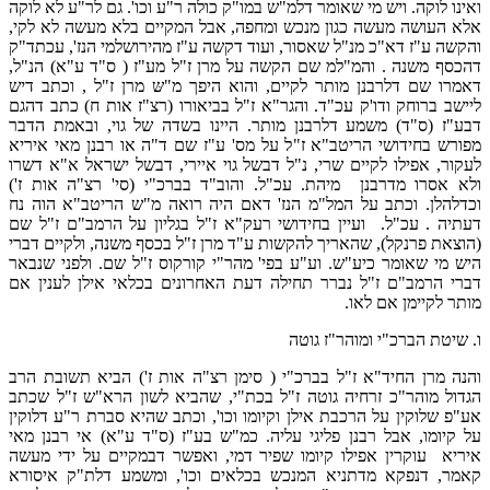
ואינו לוקה. ויש מי שאומר דלמ"ש במו"ק כולה ר"ע וכו'. גם לר"ע לא לוקה
אלא העושה מעשה כגון מנכש ומחפה, אבל המקיים בלא מעשה לא לקי,
והקשה ע"ז דא"כ מנ"ל שאסור, ועוד דקשה ע"ז מהירושלמי הנז', עכתד"ק
דהכסף משנה . והמ"למ שם הקשה על מרן ז"ל מע"ז ( ס"ד ע"א) הנ"ל,
דאמרו שם דלרבנן מותר לקיים, והוא היפך מ"שּ מרן ז"ל , וכתב דיש
ליישב ברוחק ודו'ק עכ"ד. והגר"א ז"ל בביאורו (רצ"ז אות ח) כתב דהגם
דבע"ז (ס"ד) משמע דלרבנן מותר. היינו בשדה של גוי, ובאמת הדבר
מפורש בחידושי הריטב"א ז"ל על מס' ע"ז שם ד"ה או רבנן מאי איריא
לעקור, אפילו לקיים שרי, נ"ל דבשל גוי איירי, דבשל ישראל א"א דשרו
ולא אסרו מדרבנן מיהת. עכ"ל. והוב"ד בברכ"י (סי' רצ"ה אות ז')
וכדלהלן. וכתב על המל"מ הנז' דאם היה רואה מ"ש הריטב"א הוה נח
דעתיה . עכ"ל. ועיין בחידושי רעק"א ז"ל בגליון על הרמב"ם ז"ל שם
(הוצאת פרנקל), שהאריך להקשות ע"ד מרן ז"ל בכסף משנה, ולקיים דברי
היש מי שאומר כיע"ש. וע"ע בפי' מהר"י קורקוס ז"ל שם. ולפני שנבאר
דברי הרמב"ם ז"ל נברר תחילה דעת האחרונים בכלאי אילן לענין אם
מותר לקיימן אם לאו.
ו. שיטת הברכ"י ומוהר"ז גוטה
והנה מרן החיד"א ז"ל בברכ"י ( סימן רצ"ה אות ז') הביא תשובת הרב
הגדול מוהר"כ זרחיה גוטה ז"ל בכת"י, שהביא לשון הרא"ש ז"ל שכתב
אע"פ שלוקין על הרכבת אילן וקיומו וכו', וכתב שהיא סברת ר"ע דלוקין
על קיומו, אבל רבנן פליגי עליה. כמ"ש בע"ז (ס"ד ע"א) אי רבנן מאי
איריא עוקרין אפילו קיומו שפיר דמי, ואפשר דבמקיים על ידי מעשה
קאמר, דנפקא מדתניא המנכש בכלאים וכו', ומשמע דלת"ק איסורא