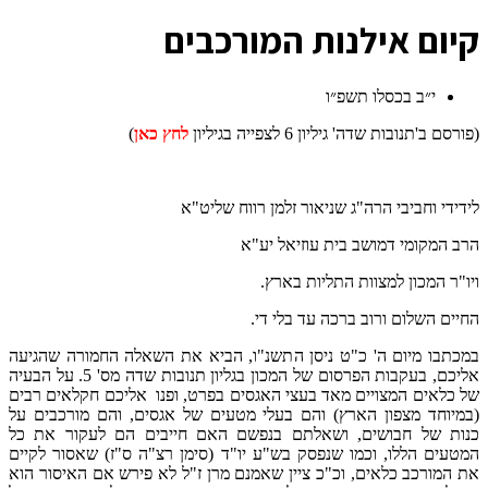
ק
יום אילנות המורכבים
י״ב בכסלו תשפ״ו
(פורסם ב'תנובות שדה' גיליון 6 לצפייה בגיליון
לחץ כאן
)
לידידי וחביבי הרה"ג שניאור זלמן רווח שליט"א
הרב המקומי דמושב בית עוזיאל יע"א
ויו"ר המכון למצוות התליות בארץ.
החיים השלום ורוב ברכה עד בלי די.
במכתבו מיום ה' כ"ט ניסן התשנ"ו, הביא את השאלה החמורה שהגיעה
אליכם, בעקבות הפרסום של המכון בגליון תנובות שדה מס' 5. על הבעיה
של כלאים המצויים מאד בעצי האגסים בפרט, ופנו אליכם חקלאים רבים
(במיוחד מצפון הארץ) והם בעלי מטעים של אגסים, והם מורכבים על
כנות של חבושים, ושאלתם בנפשם האם חייבים הם לעקור את כל
המטעים הללו, וכמו שנפסק בש"ע יו"ד (סימן רצ"ה ס"ז) שאסור לקיים
את המורכב כלאים, וכ"כ ציין שאמנם מרן ז"ל לא פירש אם האיסור הוא