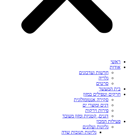
ראשי
אודות
חדשות ועדכונים
גלריה
סרטים
בית המעשר
חרקים וטפילים במזון
סקירה אנטומולוגית
דגים ומוצרי ים
פירות וירקות
דגנים, קטניות ומזון מעובד
פעילות המכון
גליונות ועלונים
גליונות תנובות שדה