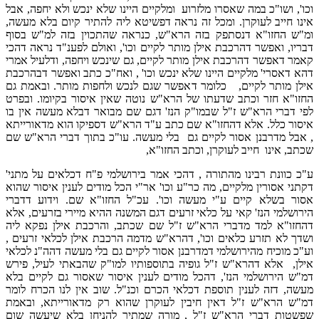
וכו', ושו"כ במה שאסרו מלזרוע ומלקיים היינו שלא ינכש ולא יחפה, אבל
אינו חייב לעוקרן. ומכל זה נראה דפשיטא ליה להתיר קיום בלא מעשה,
ומ"ש החזו"א דנסתפק בזה הרא"ש, כנראה שהתכוין בזה למ"ש בסוף
דבריו, ואפשר דהרכבת אילן מותר לקיים וכו', ואולם לפענ"ד נראה דהכי
קאמר דאפשר דהרכבת אילן מותר לקיים, גם שינכש ויחפה, ודלעיל אמרי
דהא דאסרי' מלקיים היינו שלא ינכש וכו' , ואח"כ כתב ואפשר דבהרכבת
אילן מותר לקיים, כלומר דאפשר שגם לנכש ולחפות מותר. ובאמת גם
החזו"א חזר וכתב שדעתו של הרא"ש נוטה שאין איסור בקיומו. ובפרט
לפי דברי הרא"ש ז"ל שבמו"ק הנז' דגם שם מבואר דבלא מעשה אין בו
איסור כלל. אלא דהחזו"א שם כתב ע"ד הרא"ש דספיקו הוא מדאורייתא
, אבל מדרבנן אסור לקיים גם בלי מעשה. עו"כ בתוך דברי הרא"ש שם
שכתב, אינו חייב לעוקרן, וכתב החזו"א,
ע"כ כוונת רבינו מהתורה , דהכי אמר בירושלמי פ"ח דכלאים על מתני'
דקתני אסורין מלקיים, מה כר"ע וכו' אר"י הכל מודים לענין איסור שהוא
אסור בשלא קיים ע"י מעשה וכו'. עכ"ל החזו"א שם. וידוע דדברי
הירושלמי הנז' קאי על כלאי זרעים דגם המשנה ההיא מיירי בזרעים, אלא
דהחזו"א למד מדברי הרא"ש ז"ל שם שכתב, והרכבת אילן נפקא ליה
ושדך לא תזרע כלאים וכו', דהרא"ש מדמה הרכבת אילן לכלאי זרעים ,
וע"כ מוכיח מהירושלמי דמדרבנן אסור לקיים גם בלי מעשה דהה"נ לכלאי
אילן, אלא דהרא"ש ז"ל גופיה בתוספותיו למו"ק שהבאתי לעיל, פירש
דמ"ש הירושלמי הנז', דהכל מודים לענין איסור שאסור גם לקיים בלא
מעשה, דזה לענין תוספת דכלאי הכרם וכנ"ל. שוב אין לנו הכרח לומר
דמ"ש הרא"ש ז"ל דאין חיבין לעוקרן שהוא רק מדאורייתא, ובאמת
שפשטות דברי הרא"ש ז"ל , מורה שמתיר להניחן בלא שיעשה שום