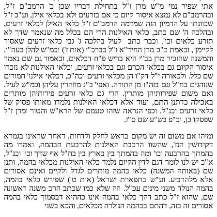
אתי שפיר נמי מ"ש מרן ז"ל בתחילת דבריו שכן כ' הרמב"ם ז"ל,
ובהרמב"ם לא נמצא איסור קיום כי אם בזרעים ולא בכלאי אילן, וע"כ ז"ל
שכוונתו על הדמיון הזה שמדמה הרמב"ם ז"ל כלאי האילן לכלאי זרעים,
ובהלכה ה' שם כתב, כלאי האילנות הרי הם בכלל מה שנאמר שדך לא
תזרע כלאים וכו'. וכבר כתב לעיל בהלכה ג' גבי כלאי זרעים שאסור
לקיימן , ובאמת כ"כ מרן החיד"א ז"ל בברכ"י (אות ז') וכמ"ש להלן בעה"ו.
והמשנה שהזכיר מרן בב"י היא בריש פ"ח דכלאים, וכאמור גם שם נאמר
איסור הקיום גם בכלאי הכרם וגם בכלאי זרעים, וכלאי האילנות לא נזכרו
שם כלל. ולכאורה י"ל דק"ו הן מכלאי זרעים וכה"כ, דכלאי אילנו' חמורים
שנוהגים בח"ל וגם בזה"ז מן התורה. ואפי' ב"נ מוזהרין עליהן וכמ"ש לעיל.
ואם משום שפירותיהן מותרין. הרי גם כלאי זרעים פירותיהן מותרים
באכילה כדתנן התם, ועוד אלא דכלאי האילנות נלמדו מאותו פסוק של
כלאי זרעים וכנ"ל. וכפי הנראה שזהו טעמם של הרא"ש והטור ומרן ז"ל
שפסקו כן, וכ"פ בש"ע שם ס"ז.
ומיהו אם משום זה יש מקום בראש לחלק ולדחות, דאחר שראינו בגמרא
דקידושין הנז', שהשוו הרכבת האילנות להרבעת הבהמה, ואמרו מה
בהמתך בהרבעה וכו' ומה בהמתך בין בארץ בין בח"ל אף שדך וכו' וכנ"ל,
א"כ יש לנו לומר דגם לדין הקיום נלמד כלאי האילנות מכלאי בהמה, ותנן
שם (באותה המשנה) כלאי בהמה מותרים לגדל ולקיים ואינם אסורים
אלא מלהרביע. וע"ש בתפארת ישראל (אות ט') שפירש כלאי בהמה,
בהמה הנולד משני מינים עכ"ל. וזה שלא כמו שכתב הרב משנה ראשונה
שם, שהוא ז"ל כתב דהך כלאי בהמה אינו כההיא דבסמוך כלאי בהמה
אסורים זה בזה, דהתם בבהמה הנולדה מכלאים, והכא בשני