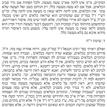
המקיים, מ"מ אינו לוקה אא"כ עשה מעשה, ולכל הפחות אם גדר סביב
הכלאים, אבל אם לא עשה מעשה כלל, רק הניחם בשב ואל תעשה שלא
עקר את הכלאים, אינו לוקה דלאו שאין בו מעשה אינו לוקה עליו. ומ"ש
רש"י ז"ל במו"ק שם שהמקיים הוא שרואה כלאים זרוע ואינו מבטלו
וכנ"ל, צ"ל דשם לא איירי ממלקות. אלא לומר שיש בזה איסור דאורייתא,
וכדמשמע מהתוס' בע"ז ובמכות הנז', דהטעם דבעי' מעשה דגדר וסייג הוא
משום דלאו שאין בו מעשה אינו לוקה עליו. משמע מינה דאיסור תורה
מיהא איכא גם בלא מעשה כלל.
ד. שיטת ר"ח
ואולם ראיתי בפי' רבינו חננאל ז"ל במו"ק שם, דרוח אחרת עמו בזה. וז"ל.
פירוש מקיים בכלאים, שמצא שדה זרועה בכלאים , ועבדה הוא וצמחה,
ונתקיים הכלאים בעבודתו שגורם לה הצמחה והפרחת פירי, מ"ט אמר
קרא לא תזרע כרמך כלאים, אין לי אלא זורע תבואה בכרם, מקיים מנין,
ת"ל לא כלאים. כלומר האי לא דכתב רחמנא , דרוש אותו בזרוע, דהו"ל
לכתוב לא תזרע כרמך ולשתוק, ואנא ידיענא דאין זריעה אלא בתבואה,
פי' וממילא שמעינן שאסר זריעת התבואה בכלאים, וכו'. כלאים דכתב
רחמנא למה לי, לרבות המקיים כלאים בלאו. עכל"ה. הרי מבואר לפנינו
שדעתו היא, דאין לוקה על כלאים אלא כשעושה מעשה גמור בגוף
הכלאים, ולא די בגדר וסייג מסביב לכלאים, אלא פירש כמה פעמים
דבעינן "שעבדה וצמחה", ונתקיים הכלאים בעבודתו שגורם לה הצמחה
והפרחת פירי. וא"ת א"כ מה החידוש שהוא חייב בכה"ג, ויותר קשה איך
נחלקו חכמים על ר"ע בזה, ע"ז כתב ר"ח ז"ל אין לי אלא זורע מקיים מנין,
ומכלל שמעינן דדעת חכמים היא שאינם דורשים דרשה זו, אלא מפרשים