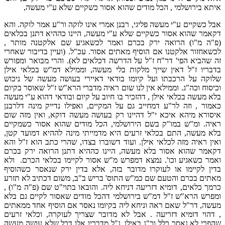
איתא בירושלמי , הכל מודים שהוא אסור כשקיים שלא ע"י מעשה,
אבל כשקיים ע"י מעשה פליגי, רבנן אמרי אינו לוקה ור"ע אמר לוקה. והא
דקאמר שהוא אסור כשקיים שלא ע"י מעשה, היינו כההיא דתנן בכלאים
(פ"ה מ"ו) הרואה ירק בכרם ואמר לכשאגיע שם אלקטנה מותר ,
לכשאחזור אלקטנו אם הוסיף מאתים אסור. עכ"ל. (ועיין בדיבור שאחרי
זה שהביא הפי' דר"ח ז"ל על הדרשה דכלאים לא). והרי מבואר ומפורש
בדבריו ז"ל דאין שייך מלקות בלי מעשה, וממילא דמ"ש בכלאי אילן
שלוקה על הרכבתו ועל קיומו בודאי דאיירי בעושה מעשה של ניכוש
וכיסוח וכה"ג. וממילא אין לנו שום ראיה מדברי הרא"ש ז"ל שאוסר בקיום
בלא מעשה בכלאי אילן , דהזכיר בו חיוב על קיום ובודאי דהוא ע"י מעשה
כאמור , וזה לר"ע דמחייב גם על המקיים, ואפילו נדייק מינה דלרבנן
איסורא מיהא איכא י"ל דהיינו רק בעושה מעשה דוקא, ואין מזה שום
ראיה. ומ"ש במו"ק בשם הירושלמי, הכל מודים שהוא אסור כשמקיים
בלא מעשה, התם בכלאי זרעים היא מדמייתי מינה לההיא דמועד קטן,
ואין ראיה מזה לכלאי אילן. ועוד דשוברו בצדו, שהרי כתב הוא ז"ל והא
דקאמר שהוא אסור בלא מעשה, היינו כההיא דתנן הרואה ירק בכרם
ואמר כשאגיע וכו'. נמצא דמפרש מ"ש אסור לקיימו בכלאי הכרם. ולא
בדין לקיימו או לעוקרו מדובר בזה, אלא בדין ירק שנאסר כשהוסיף
מאתים בכרם והטעם שם כמ"ש התוס' בריש ב"ב, משום דכתיב לא תזרע
כרמך כלאים, דומיא דזריעה דניחא ליה. והובאו בתוי"ט שם (פ"ה מ"ו) ,
ומפרש הרא"ש ז"ל דמ"ש בירושלמי דהכל מודים שאסור לקיים גם בלא
מעשה, דר"ל שאם ראה וניחא ליה בקיומו נאסר אם הוסיף אחד ממאתים
, דהוי דומיא דזריעה . אבל לא מדובר שצריך לעוקרה, וכלאי זרעים
שהפרי לא נאסר כלל וכ"נ באילן, נ"ל מדבריו אלו דכל שלא עושה מעשה