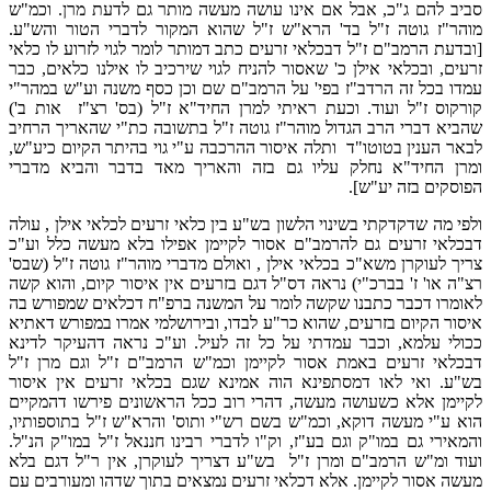
סביב להם ג"כ, אבל אם אינו עושה מעשה מותר גם לדעת מרן. וכמ"ש
מוהר"ז גוטה ז"ל בד' הרא"ש ז"ל שהוא המקור לדברי הטור והש"ע.
[ובדעת הרמב"ם ז"ל דבכלאי זרעים כתב דמותר לומר לגוי לזרוע לו כלאי
זרעים, ובכלאי אילן כ' שאסור להניח לגוי שירכיב לו אילנו כלאים, כבר
עמדו בכל זה הרדב"ז בפי' על הרמב"ם שם וכן כסף משנה וע"ש במהר"י
קורקוס ז"ל ועוד. וכעת ראיתי למרן החיד"א ז"ל (בס' רצ"ז אות ב')
שהביא דברי הרב הגדול מוהר"ז גוטה ז"ל בתשובה כת"י שהאריך הרחיב
לבאר הענין בטוטו"ד ותלה איסור ההרכבה ע"י גוי בהיתר הקיום כיע"ש,
ומרן החיד"א נחלק עליו גם בזה והאריך מאד בדבר והביא מדברי
הפוסקים בזה יע"ש].
ולפי מה שדקדקתי בשינוי הלשון בש"ע בין כלאי זרעים לכלאי אילן , עולה
דבכלאי זרעים גם להרמב"ם אסור לקיימן אפילו בלא מעשה כלל וע"כ
צריך לעוקרן משא"כ בכלאי אילן , ואולם מדברי מוהר"ז גוטה ז"ל (שבס'
רצ"ה או' ז' בברכ"י) נראה דס"ל דגם בזרעים אין איסור קיום, והוא קשה
לאומרו דכבר כתבנו שקשה לומר על המשנה ברפ"ח דכלאים שמפורש בה
איסור הקיום בזרעים, שהוא כר"ע לבדו, ובירושלמי אמרו במפורש דאתיא
ככולי עלמא, וכבר עמדתי על כל זה לעיל. וע"כ נראה דהעיקר לדינא
דבכלאי זרעים באמת אסור לקיימן וכמ"ש הרמב"ם ז"ל וגם מרן ז"ל
בש"ע. ואי לאו דמסתפינא הוה אמינא שגם בכלאי זרעים אין איסור
לקיימן אלא כשעושה מעשה, דהרי רוב ככל הראשונים פירשו דהמקיים
הוא ע"י מעשה דוקא, וכמ"ש בשם רש"י ותוס' והרא"ש ז"ל בתוספותיו,
והמאירי גם במו"ק וגם בע"ז, וק"ו לדברי רבינו חננאל ז"ל במו"ק הנ"ל.
ועוד ומ"ש הרמב"ם ומרן ז"ל בש"ע דצריך לעוקרן, אין ר"ל דגם בלא
מעשה אסור לקיימן. אלא דכלאי זרעים נמצאים בתוך שדהו ומעורבים עם