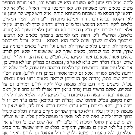
לוקה. א"ל רבי יוחנן לאו משנתנו היא יש חורש וכו', האי חורש דמחייב
משום כלאים היכי משכחת לה, לאו דמיכסי בהדי דאזיל . א"ל אי לאו
דדלאי לך חספא מי משכחת מרגניתא תותה. א"ל ריש לקיש לר' יוחנן אי
לאו דקלסך גברא רבה, הוה אמינא מתניתין ר"ע היא. דאמר המקיים
כלאים לוקה. דתניא המנכש וכו' מ"ט דר"ע דתניא שדך לא תזרע אין לי
אלא זורע מקיים מנין ת"ל (בהמתך לא תרביע) כלאים שדך לא (תזרע
כלאים). ופירש"י ז"ל, דהוה מצי למיכתב בהמתך כלאים לא תרביע.
ומדסמך כלאים לשדך ש"מ להכי הוא דאתא . עכ"ל. ור"ל דמדכתב
בהמתך לא תרביע כלאים שדך לא תזרע וגו' דרשי' כלאים דבהמה עם
שדך, והו"ל כמו שכתוב, כלאים שדך לא. שמשמעותו שלא רק לזרוע
כלאים אסור, אלא גם אסור לקיימו כלל. (וע"ש בהגהות הב"ח או' י' דכתב
שרש"י בע"ז דס"ד ריש ע"א לא פי' כן, ובעצם גם במו"ק הנז' לא פירש כן,
אך הכל ענין אחד, דדורשים הך כלאים דבהמה עם שדה, לומר שלא רק
זריעת כלאים אסורה, אלא גם קיומו אסור, וכמובן דזה לר"ע). והנה רש"י
במו"ק שם כתב, (בד"ה אף המקיים) שרואה כלאים זרוע ואינו מבטלו.
עכ"ל. ומשמע מזה דגם בלא מעשה כלל לוקה לר"ע דמחייב גם על
המקיים, ואולם ברש"י בע"ז (ס"ד ע"א) ד"ה אפילו לר"ע כתב וז"ל, דאם
זרען אחר ובא זה ועשה להן סייג וגדר כדי לקיימן לוקה. אלמא אסור להיות
רוצה בקיומן. עכ"ל. והתוס' שם (בד"ה רבי עקיבא) כתבו ע"ד רש"י ז"ל
דיפה כוון, דהא במכות (כ"א ע"ב) מוכיח דר"ע אית ליה, לאו שאין בו
מעשה אין לוקין עליו. ודלא כהערוך שפירש מקיים בהנחה דכלאים ליגדל
בתוך שדהו לוקה, ואית ליה לאו שאין בו מעשה לוקין עליו. וע"ש ובגליון
הש"ס שם ציין לתוס' דמכות (ד' ע"ב ד"ה הא) שגם שם כ' דלר"ע אין
לוקין על לאו שאין בו מעשה, והמקיים בכלאים היינו שעשה גדר סביב
הכלאים, ולא כהערוך. נמצא דלרש"י ז"ל והתוס' גם לר"ע דאמר אף