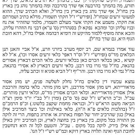
תשמורו, חוקים שחקקתי לך כבר, בהמתך לא תרביע כלאים, שדך לא
תזרע, מה בהמתך בהרבעה אף שדך בהרכבה ומה בהמתך נוהג בין בארץ
בין בחו"ל, אף שדך נוהג בין בארץ בין בחו"ל, ואלא הכתיב שדך, ההוא
למעוטי זרעים שבחו"ל. [ופירש"י ז"ל חקתי תשמורו, מדלא כתיב ושמרתם
את חקתי, משמע את חקתי אשר מעולם תשמרו, מלמד שהזהיר את נח
ובניו עליהן וכו' ומהכא נפקא לן בסנהדרין (ס' ע"א) דבני נח הוזהרו עליהן,
והכא אתה מוסיף ללמוד מהיקש זה דומיא דבהמה אפילו בח"ל, דהא חובת
הגוף היא, גם שדך בח"ל].
עוד אמרו בגמרא שם, רב יוסף מערב ביזרני וזרע, א"ל אביי והאנן תנן
הכלאים מד"ס (ופירש"י ז"ל וס"ד דאפי' כלאי זרעים אסרו וכו'), א"ל לא
קשיא , כאן בכלאי הכרם כאן בכלאי זרעים, כלאי הכרם דבארץ אסורים
בהנאה, בח"ל נמי גזרו בהו רבנן, כלאי זרעים דבארץ לא אסירי בהנאה,
בח"ל נמי לא גזרו בהו רבנן. והר"יף ז"ל הביא סוגיא זו וכתב עליה,
נמצא עכשיו דין כלאים בח"ל נחלק לשלשה פנים, יש מהן אסור
מדאורייתא, ויש מהן אסור מדרבנן, ויש מהן מותר. כלאי בהמה והרכבת
אילן אסורין מדאורייתא. וכלאי הכרם אסורין מד"ס, וכלאי זרעין מותרים.
עכ"ל. וכ"כ הרא"ש ז"ל שם (ס' ס"ב) (ומרן ז"ל בב"י יו"ד סימן רצ"ה
הביאה משם הרא"ש ז"ל, וכנראה מחמת שקצב בלשונו.) וכ"פ הרמב"ם
ז"ל (בהלכות כלאים פ"א ה"ה), כלאי באילנות וכו' כיצד המרכיב אילן
באילן כגון שהרכיב יחור של תפוח באתרוג או אתרוג בתפוח, הרי זה לוקה
מן התורה בכל מקום, בין בארץ בין בחוצה לארץ, וכן המרכיב ירק באילן
או אילן בירק, לוקה בכל מקום . עכ"ל. והטעם לכל זה הוא דנחשבין
לחובת הגוף ואינה תלויה בארץ דוקא וכמ"ש רש"י ז"ל הנז'.