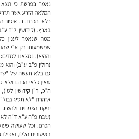
נאמר בפרשת כי תצא (
המלאה הזרע אשר תזרע ו
כלאי הכרם. ב. איסור 
בארץ. (קידושין ל"ז ע"
ממה שנאמר לענין כלא
שמשמעותו רק א"י שהוא 
וההיא), נמצאנו למדים:
(חולין פ"ב ע"ב) והוא 
גם בלא תעשה של "שדך 
שאין כלאי הכרם אלא כש
ה"כ, ר"ן קידושין לט'),
אזהרת "לא תסיג גבול" (
יניקת הצמחים ולהשיג ג
(שבת פ"ה ע"א ד"ה לא ת
הכרם. וכל שעושה פעול
באיסורים הללו, ואפילו 