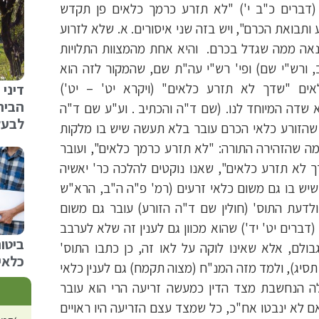
דברים כ"ב י') "לא תזרע כרמך כלאים פן תקדש
תבואת הכרם", ויש בזה שני איסורים. א. שלא לזרוע
הנאה ממה שגדל בכרם. והיא אחת מהמצוות התלויות
ב, ורש"י שם) ופי' רש"י עה"ת שם, שהמקור לזה הוא
ים "שדך לא תזרע כלאים" (ויקרא יט' – יט')
דיני 
הבית
שדה המיוחד לנו. (שם ד"ה והכתיב . וע"ע שם ד"ה
לבעלי
 שהזורע כלאי הכרם עובר בלא תעשה שיש בו מלקות
ממה שהזהירה התורה: "לא תזרע כרמך כלאים", ועובר
לא תזרע כלאים", שאנו נוקטים להלכה כר' יאשיה
יש בו גם משום כלאי זרעים (רמ' פ"ה ה"ב, הרא"ש
 ולדעת התוס' (חולין שם ד"ה הזורע) עובר גם משום
דברים יט' יד') שהוא מכוון גם לענין זה שלא לערבב
ביטו
בולם, אלא שאינו לוקה על לאו זה, כן כתבו התוס'
כלאי
סיג), ולמד מזה המנ"ח (מצוה תקמח) גם לענין כלאי
ה הנחשבת מצד הדין כמעשה זריעה הרי הוא עובר
אם לא ינבטו אח"כ, כל שמצד עצם הזריעה היו ראויים