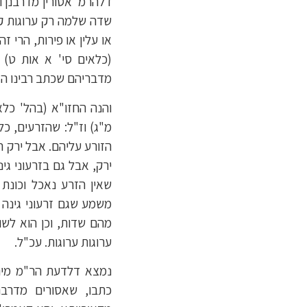
דלהרמ' אסורין מדרבנן ו
שדה שלמה רק ערוגות קטנ
או עלין או פירות, הרי 
(כלאים סי' א אות ט) ו
מדבריהם שכתב רבינו ה"ג ר
והנה החזו"א (בהל' כלא
מ"ג) וז"ל: שהזרעים, כל
הזורע עליהם. אבל ירק ה
ירק, אבל גם בזרעוני גי
שאין הזרע נאכל וכונת
משמע שגם זרעוני גינה 
מהם שדות, וכן הוא לשו
ערוגות ערוגות. עכ"ל.
נמצא דלדעת הר"מ מיני
כתבו, שאסורים מדרבנ