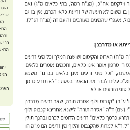
‘המכ
ור וילקטם אח"כ, (מנ"ח רמה', בתי כלאים מ"ג) ואם
הוקם
 בו משום לא תעשה של זריעת כלאי הכרם, אין בו גם
שניאו
ול, אעפ"י שהמינים מעורבים זה עם זה (מנ"ח הנ"ל).
מאז
הראש
ובהד
רבי ש
יתא או מדרבנן:
הראש”
 מ"ח) הארוס והקיסום ושושנת המלך וכל מיני זרעים
 ר' טרפון אומר אינו כלאים, וחכמים אומרים כלאים.
ייחו
משנה, "וכל מיני זרעים אינן כלאים בכרם" משמע
המקצ
 וא"כ עלינו לברר את הנאמר בפסוק: "לא תזרע כרמך
האנטמ
סוגי הזרעים או לא.
 ע"ב) "קנבוס ולוף אסרה תורה, שאר זרעים מדרבנן
י (שם) ד"ה "אסרה תורה" לישנא אחרינא קנבוס ולוף
זרע כרמך כלאים" זרעים הדומים לכרם ובהנך תולין
"ל. ז"א למרות שהקנבוס והלוף מין זרעים הם מ"מ הוו