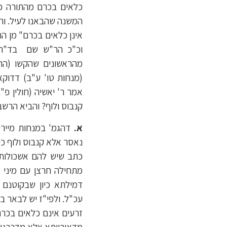
כלאים בכרם מהתורה כד
המשנה שהבאנו לעיל. וה
אינן כלאים בכרם" מן הת
וכ"כ הר"ש שם בד"ה "
מהראשונים שהקשו (הרמ
(מנחות טו' ע"ב) דדוקא
אמר ר' יאשיה (חולין פ"
קנבוס ולוף? והביא הרשב
א.
דהגמ' במנחות מיירי
נאסר אלא קנבוס ולוף כי
כתב שיש להם אשכולות כ
מתחילה חרצן עם מיני ז
דמילתא כיון שבקוטנם 
עכ"ל. ולפי"ז יש לבאר ב
זרעים אינם כלאים בכרם"
מדאורייתא אלא מדרבנן.