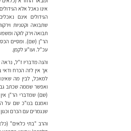
ומבאר החזו"א (כלאים ס
אינו נאכל אלא הגידולים
הגידולים אינם נאכלי
שתבואה וקטניות וירק
תבואה וירק לוקה ומשמע 
הר"ן (שם). ומסיים הכס"
עכ"ל. ועו"ע לקמן.
והנה מדבריו ז"ל, נראה 
אך אין לזה הכרח ודאי ב
למאכל, לבין מה שאינו
ואפשר שממה שכתב גבי ז
(שם) שמדברי הר"ן אין 
ואמנם בנו"כ שם על הר
שנגמרים עם הכרם וכגון 
והרב "בתי כלאים" (כלא