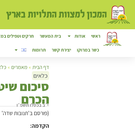
ראשי
אודות
בית המעשר
חרקים וטפילים במזו
כשר במרוקו
יצירת קשר
תרומות
דף הבית
»
מאמרים
»
כלא
כלאים
ס
יכום שיט
הכרם
י״ב בכסלו תשפ״ו
(פורסם ב'תנובות שדה' גיליון 11 לצפייה 
הקדמה: