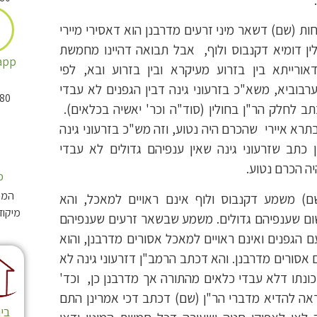
ת (שם) דשאר מיני זרעים מדרבנן הוא דאסירי מיירי
לין דומיא דקנבוס ולוף, אבל תבואה דהיינו מחמשת
app
אורייתא בין בזרוע מעיקרא ובין בזרוע ובא, לפי
בוביא, משא"כ בזרעוני גינה דבין הגפנים לא עבדי
80
תב לחלק הר"ן בחולין (סוד"ה וכר' יאשיה בכלאים).
תרא איירי שהכרם היה נטוע, וזה מש"כ בזרעוני גינה
ן כתב שזרעוני גינה שאין ענפיהם גדולים לא עבדי
יה הכרם נטוע.
כ
המכו
ם) משמע דקנבוס ולוף אינם ראויים למאכל, והא
ום שענפיהם גדולים. משמע שבשאר זרעים שענפיהם
 הגפנים ואינם ראויים למאכל אסורים מדרבנן, והוא
אסורים מדרבנן. והא דכתב הרמב"ן דזרעוני גינה לא
כונתו דלא עבדי כלאים מהתורה אך מדרבנן כן, וכד'
ראה להדיא מדברי הר"ן (שם) דכתב דכי אמרינן התם
בי