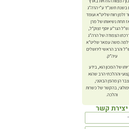
ון למצוות התלויות בארץ’
 בשנת תשנ”ד ע”י הרה”ג
ר זלמן רווח שליט”א ועומד
 תחת נשיאותו של מרן
”ל הגר”ע יוסף זצוק”ל,
רכתו הצמודה של הרה”ג
למה משה עמאר שליט”א
ל והרב הראשי לירושלים
עיה”ק.
דיותו של המכון הוא, בידע
ועי וההלכתי הרב שהוא
צבר הן מהפן הבוטני,
ולוגי, בהקשר של כשרות
והלכה.
יצירת קשר