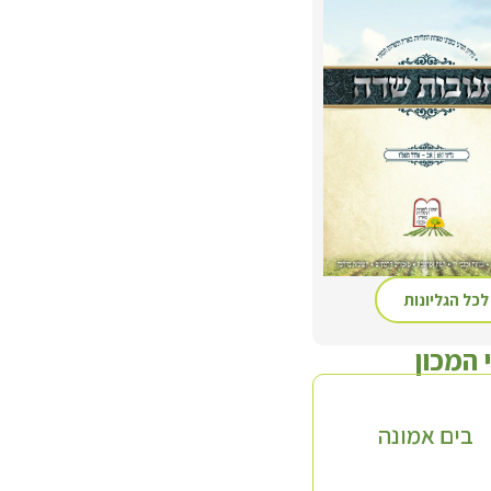
לכל הגליונות
 המכון
בים אמונה
סדרת 'השדה'
תולעת ש
ד' כרכים
חלק א