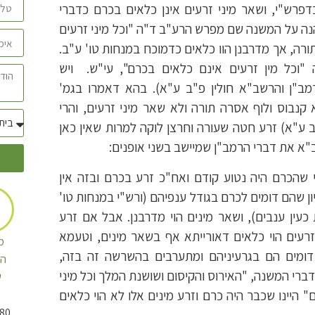
פרש"י, ושאר מיני זרעים אינן כלאים בכרם כדברי
נה על המשנה שם מפרש הרע"ב ד"ה "וכל מיני זרעים
ורה, אך מדרבנן הוו כלאים כדמוכח במנחות טו' ע"ב.
וכל מין זרעים אינם כלאים בכרם", עי"ש. ויש
ב"ן והרשב"א חולין פ"ב ע"א). בהא דאמרו בגמ'
 קנבוס ולוף אסרה תורה ולא שאר מיני זרעים, והרי
ב ע"א) זרע חטה שעורה וחרצן לוקה למרות שאין כאן
"א את דברי הרמב"ן שמיישב בשני אופנים:
 שהכרם היה נטוע קודם ואח"כ זרע בכרם ובזה אין
ון שהם דומים לכרם בגודל ענפיהם (ורש"י במנחות טו'
עין ענבים), ושאר מינים הוי מדרבנן. אבל אם זרע
רעים הוי כלאים דאורייתא אף בשאר מינים, וטעמא
מ
דומים הם בגרעיניהם ומתערבים בהשרשה זה בזה,
הט
דברי המשנה, "האירוס והקיסום ושושנת המלך וכל מיני
ש
 היינו שכבר היה כרם וזרע מינים אלו לא הוי כלאים
80