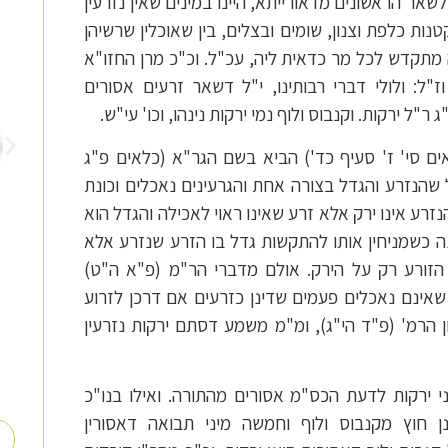
לשאר הראשונים מדאורייתא, היינו במינים שאין נזרעין
ות כלפת וצנון, שומים ובצלים, בין שאוכלין שרשיהן
זה מתקדש לכל מר כדאית ליה, עכ"ל. וכ"כ מרן החזו"א
ז"ל: ולולי דברי רבותינו, י"ל דשאר זרעים אסורים
"ל ירקות. וקנבוס ולוף נמי ירקות נינהו, וכו' עי"ש.
ים סי' ז' סעיף כד') הביא בשם הגר"א (כלאים פ"ג
 שהנזרע והגדל בצורה אחת והגרעינים נאכלים וכונת
נזרע אינו ירק אלא זרע שאינו ראוי לאכילה והגדל הוא
נה כשמניחין אותו להתקשות גדל בו הזרע שנזרע אלא
 הזורע רק על הירק. אולם מדברי הר"מ (פ"א ה"ט)
שאינם נאכלים פעמים שדינן כזרעים אם דרכן לזרוע
ן הרמ' (פ"ד הי"ג), ומ"מ משמע דסתם ירקות נזרעין
 ירקות לדעת הכס"מ אסורים מהתורה. ואילו בנו"כ
ן חוץ מקנבוס ולוף וחמשה מיני תבואה דאסורין