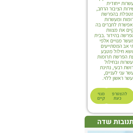
שרות ייחודית
ירות הציבור הרחב,
טפלת בהפרשת
ומות ומעשרות
אפשרת לחברים בה
יים את מצוות
פרשה בהידור .בבית
עשר מנויים אלפי
י אב המסתייעים
ושא חילול מטבע
ת הפרשת תרומות
עשרות ובחילול
ושת רבעי, נתינת
ר עני לעניים,
שר ראשון ללוי.
להצטרפות
מנוי
כעת
קיים
נובות שדה