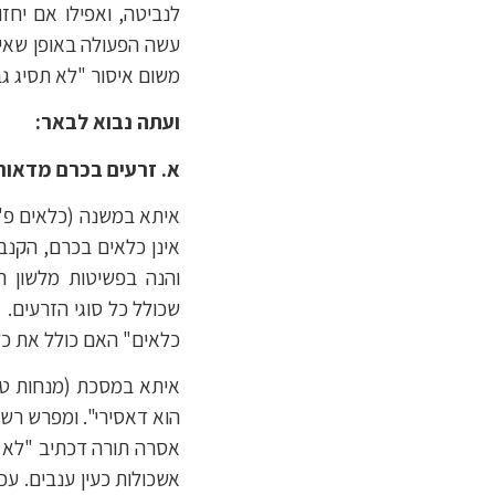
לנביטה, ואפילו אם יחז
עשה הפעולה באופן שאין
משום איסור "לא תסיג גב
ועתה נבוא לבאר:
א. זרעים בכרם מדאורי
איתא במשנה (כלאים פ"ה
אינן כלאים בכרם, הקנבס
והנה בפשיטות מלשון ה
שכולל כל סוגי הזרעים.
כלאים" האם כולל את כל 
איתא במסכת (מנחות טו'
הוא דאסירי". ומפרש רש"
אסרה תורה דכתיב "לא ת
אשכולות כעין ענבים. עכ