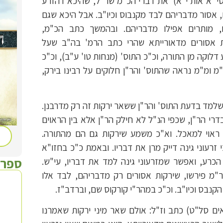
י' א אות י"א) את דברי הכ"מ שר"ל, שהיכא דהזרע
, אסור מדבריהם לבד מקנבוס וכיו"ב. אבל היכא שגם
ם, מותרים אפילו מדבריהם. ובהמשך כתב הכ"מ,
ות אסורים מדאורייתא שהרי כתב הרמ' בה"ב שעל
דלוקה מן התורה, וכ"כ התוס' (מנחות טו' ע"ב), וכ"כ
מ ומ"מ נראה שהתוס' והר"ן חלוקים על רבינו בירק,
שלמד בדעת התוס' והר"ן ששאר ירקות זה רק מדרבנן.
דרי הר"ן, שכפי הנ"ל לא חילק הר"ן אלא בין הראוים
 ראוי למאכל. וא"כ משמע שירקות גם הם מהתורה.
רעוני גינה דייק מרן את דבריו. ובאמת כ"כ בחזו"א
ספרי
הכרע, ואפשר שמזרעוני גינה למד את דבריו, עי"ש.
"מ פירשו, שירקות אסורים רק מדבריהם, לבד אלו
הקנבס וכיו"ב. וכ"כ במהר"י קורקוס שם, וברדב"ז.
ים סל"ט) כתב וז"ל: אולם שאר מיני ירקות שאמרנו