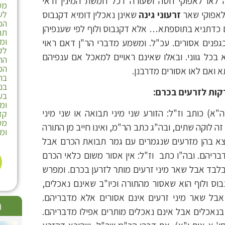
 לאו לאפוקי חטה ושעורה דכל חמשת המינין ודאי
מע
לאפוקי שאר
זרעוני גינה
שאינן נאכלין דומיא דקנבוס
לש
המ
ם כדתניא בתוספתא… אלא דקנבוס ולוף לפי שענפיהן
תר
ומ
כגפנים אסורים. עכ"ל. ומשמע מדברי הר"ן דאם ראוי
לק
בכל גווני. ובאלו שאינם ראויים למאכל אם ענפיהם
הה
המ
א ואם לאו אסורים מדרבנן.
בת
בנ
רקות לזרעים בכרם:
בע
ומ
א) כותב וז"ל: הזורע שני מיני תבואה או שני מיני
קד
מעש
זה לוקה שתים, ובה"ג כתב הר"מ, ואינו חייב מן התורה
ומע
וצא בהן מזרעים שנגמרים עם גמר תבואת הכרם אבל
ריהם. ובה"ו כתב וז"ל: אין אסור משום כלאי הכרם
בלבד אבל שאר מיני זרעים מותר לזרען בכרם. ומפרש
ס ולוף הוא שאסור מהתורה וכיו"ב שאינם נאכלים,
בל שאר מיני זרעים אינם אסורים אלא מדבריהם.
ת
 בנאכלים אבל אינם נאכלים מותרים אפילו מדבריהם.