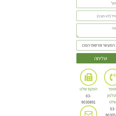
שליחה
ספר
הפקס שלנו
לפון
03-
לנו
9030891
03-
90305