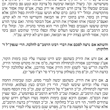
משישרשו. וכו'. כיצד? תבואה שיבשה כל צרכה ובא ונטע גפן בתוכה. וכן
ענבים שבשלו כל צרכן וזרע תבואה או ירק בצדן, אע"פ שזה אסור אינן
מתקדשות. ובהל' י"ד כתב: כרם שלא הגיעו ענביו להיות כפול הלבן אלא
עדיין הן בוסר, וזרע בתוכו ירק או תבואה והשרישו הרי זה לא קדש.
ואעפ"כ קונסין אותו ואוסרין את הזרע, אבל הבוסר מותר. ואם עקר הזרע
קודם שיעשו הענבים כפול הלבן הרי הוא מותר בהנייה. וכו'. ובהל' ט"ז
כתב הרמב"ם: גפן שיבשו העלים שלה וכפלו כדרך שתיבש הגפן בימי
הקור, אסור לזרוע בצדה ירק או תבואה, ואם זרע לא קידש. עכ"ד.
והשתא אם נרצה לסכם את דברי רבינו הרמב"ם להלכה. הרי שנפק"ל ד'
חלוקות:
א.
אם זרע את הירק כשהגפן יבש היינו שנשרו עליו כגון בימות הקור,
אע"ג שמדרבנן אסורה לכתחילה הזריעה, מ"מ אין זה מקדש ומותר הירק.
ולדעת הר"ש (עי' לקמן) יהיה הירק אסור מדרבנן, אלא שלהלכה קיי"ל
כדעת הר"מ, וכ"פ מרן בשולחן ערוך (יו"ד סי' רצ"ו סעי' יב).
ב.
אם זרע את הירק, כשהגפן יבשה לגמרי ממש, וכגון שבימות החמה
נשרו עליו ובידוע שיבשו לגמרי, הרי דין הכרם כעץ בעלמא, ומותרת
הזריעה לכתחילה, וכ"כ הראב"ד על הרמב"ם שם, וכ"כ מרן הכסף משנה
שכן דעת הרמב"ם, ובאמת שכ"כ להדיא הרמב"ם בפיהמש"נ, וכפי שציין
זאת הכס"מ. ואמנם היכא שגם בימות החמה נשרו העלים וידוע שהם
עתידים לחזור, הוי דינו כנ"ל בחלוקה א'. וכ"כ המהרי"ק בדעת הרמב"ם,
אלא שהר"ש על המשנה פ"ז מ"ב, מפרש שגם ביבשו עליו לגמרי אינו נידון