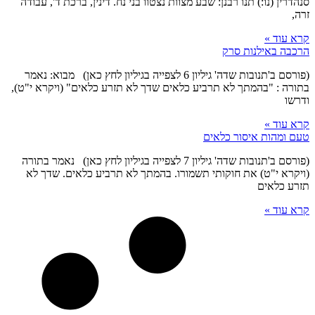
סנהדרין (נו:) תנו רבנן: שבע מצוות נצטוו בני נח. דינין, ברכת ד', עבודה
זרה,
קרא עוד »
הרכבה באילנות סרק
(פורסם ב'תנובות שדה' גיליון 6 לצפייה בגיליון לחץ כאן) מבוא: נאמר
בתורה : "בהמתך לא תרביע כלאים שדך לא תזרע כלאים" (ויקרא י"ט),
ודרשו
קרא עוד »
טעם ומהות איסור כלאים
(פורסם ב'תנובות שדה' גיליון 7 לצפייה בגיליון לחץ כאן) נאמר בתורה
(ויקרא י"ט) את חוקותי תשמורו. בהמתך לא תרביע כלאים. שדך לא
תזרע כלאים
קרא עוד »