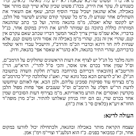
נראה ברור ופשוט שהיכא שבאמת לא ידע כלל מאיסור כלאים, ומיד
כשנודע לו, עקר את הירק, בכה"ג פשוט שכיון שלא שייך קנס מותר אפי'
באכילה, אלא שהגאון ישכיל עבדי הוסיף וכתב, שאף אם השאיר את
השתילים אחר שנודע לו, מ"מ כל שעקר קודם שהגיע לשיעור פול הלבן,
יש לקונסו שלא יאכלנו, מ"מ בהנאה מותר, ועל כך כתב שההנאה
המותרת כוללת בתוכה גם שמותר לזרוע את הירק במקום אחר, כנ"ל
בדבריו, אלא שמ"מ עדיין צריך לבאר המשך דבריו שכתב שאם עקרם אין
קנס, שהרי אין זה נכון, שהרי מ"מ באכילה זה אסור והינו משום קנס, אלא
שנחית ליה חד דרגא וכדברי הכ"מ והרדב"ז, והישכיל עבדי ודאי שלמד
כדבריהם, שהרי התיר בהנאה, ולא כהגר"א שאסר אפי' בהנאה, ודוק.
והנה מלבד כל הנ"ל יש לצרף את דעות הראשונים שחולקים על הרמב"ם,
וס"ל שמין אחד בכרם אינו אוסר, והכי ס"ל להר"י, הרא"ש, הר"ן
והריטב"א [והובאתי דבריהם בהרחבה בשו"ת חלקת השדה בתשובה
הנ"ל]. וא"כ לדעתם הכא בכל גוונא שרי, ואע"ג שלהלכה קיי"ל כהרמב"ם
מ"מ בצירוף עוד ספיקות סמכינן עליהם, ולכן הכא, אף לאותם שיחששו
לדעת הר"ש דפליג על הרמב"ם וס"ל שענבים אפי' פחות מפול הלבן
מקדשין ואוסרים את הזרע מדאוריתא, מ"מ בצירוף דעות הסוברים שמין
אחד בכרם שרי, גם הם יודו בנידון שאלתנו להתיר. וכ"כ מרן מופה"ד
החזו"א זיע"א (כלאים סי' ג' אות כ"ה).
העולה לדינא:
שצמח הקראת מותר באכילה ובהנאה, ולכתחילה יכול לזורעו במקום
אחר, וכ"ז כמבואר בפנים. כ"ז הוא הנלענ"ד וצויי"מ וימ"ן אמן.