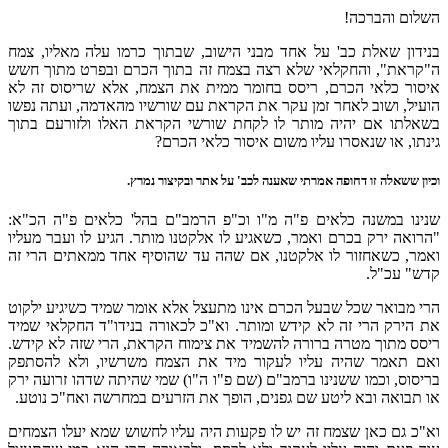
השלום והברכה!
בנידון שאלת כב' על אחד מבני הישוב, שבתוך כרמו עלה מאליו, צמח
ה"קראת", והחקלאי שלא רצה בצמח זה בתוך הכרם ובפרט מתוך חשש
איסור כלאי הכרם, ריסס בחומר ממית את הצמח, אלא שריסוס זה לא
הועיל, ושוב לאחר זמן עקר את הקראת עם שורשיו מהאדמה, ועתה נפשו
בשאלתו אם יהיה מותר לו לקחת שורשי הקראת האלו ולזורעם בתוך
גינתו, או שנאסרו עליו משום איסור כלאי הכרם?
וכיון ששאלה זו דחופה אמרתי שאענה לכב' על אתר ובקיצור נמרץ.
שנינו במשנה כלאים פ"ה מ"ו וכ"פ הרמב"ם בהל' כלאים פ"ה הכ"א:
"הרואה ירק בכרם ואמר, כשאגיע לו אלקטנו מותר. הגיע לו ועבר מעליו
ואמר, כשאחזור לו אלקטנו, אם שהה עד שהוסיף אחד ממאתים הרי זה
קדש" עכ"ל.
הרי מבואר שכל שבעל הכרם אינו מתעצל אלא אומר שמיד כשיגיע ילקוט
את הירק הרי זה לא קידש ומותר. וא"כ לכאורה בנידו"ד החקלאי שמיד
ריסס מתוך מטרה ברורה להשמיד את צימוח הקראת, הרי שזה לא קידש.
ואם תאמר שהיה עליו לעקור מיד את הצמח משרשיו, ולא להסתפק
בריסוס, וכמו ששנינו ברמב"ם (שם פ"ו ה"ו) שמי שהיתה שדהו זרועה ירק
או תבואה ובא ליטע שם גפנים, הופך את הזרעים במחרשה ואח"כ נוטע.
וא"כ גם כאן שצמח זה יש לו פקעות היה עליו לחשוש שמא יעלו הצמחים