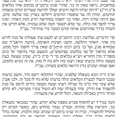
עוד פעם והיה עליו לעקור ולא לרסס, ולכאורה הרי הוא כמי שהתעצל
במלאכתו, נראה שאין זה כך, שהרי שנינו ברמב"ם במקום אחר (כלאים
פ"ב הי"ג) "היתה שדהו זרועה חיטים ונמלך לזורעה שעורים קודם שיצמחו
החיטים, ימתין לה עד שיפסדו החיטים ויתליעו בארץ כמו שלשה ימים,
אם היתה שדהו רווה, ואחר כך יהפכה במחרשה ויזרע המין האחר, ואינו
צריך להפך את כולה, עד שלא תשאר חטה שלא נעקרה, אלא חורש את
השדה כדרך שחורשים אותה קודם המטר כדי שתרוה". עכ"ל.
ופי' הדברים, שלדעת רבינו הרמב"ם יש לבצע שתי פעולות על מנת לזרוע
מין אחר, האחד התלעה, והשני הפיכת האדמה, [ודעת הראב"ד שם
שבחדא סגי], ועל כך כתב רבינו הרמב"ם שאין צריך להפוך הכל ממש,
אלא בהיפוך קל סגי (כלשונו בפיהמש"נ), והטעם שדי בהיפוך קל כתב
מופה"ד מרן החזו"א זיע"א (כלאים סי' ד' ס"ק כ"ד), שכיון שעשה כעת
מעשה וגילה בדעתו שאין רצונו בזה ולא נוח לו מזה, אין זה נקרא כלאים,
ואם יצמחו יעקרם כדין הרואה כלאים בשדהו, עכ"ד.
וא"כ ה"ה הכא בשאלה שלפנינו, שהרי החקלאי ריסס מיד, וחשב בדעתו
שבכך הועיל לבעיית הכלאים וגילה בדעתו שלא נוח לו מכל זה, ולכן אע"ג
שלא עקר מיד מ"מ כל שגילה דעתו ועשה מעשה בידים לרסס על מנת
להשמיד את הירק, ומיד כשגילה שזה לא הועיל עקרו משרשיו, לא קידש
ומותר הירק באכילה והנאה, ויכול לזרוע את פקעותיו.
והנה בנדו"ד יש להוסיף סברא נוספת שלא יקדש, שהרי כמבואר משאלת
כב', הקראת עלה בחורף, וכמו"כ נעקר בחודש ניסן, כאשר הכרם רק
מתחיל להתעורר, ובדין זה שנינו ברמב"ם שכתב כמה הלכות, שהנה בהל'
כלאים (פ"ה הי"ג ואילך) כתב: מאימתי תבואה או ירק מתקדשין,