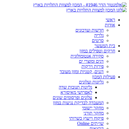
ראשי
אודות
חדשות ועדכונים
גלריה
סרטים
בית המעשר
חרקים וטפילים במזון
סקירה אנטומולוגית
דגים ומוצרי ים
פירות וירקות
דגנים, קטניות ומזון מעובד
פעילות המכון
גליונות ועלונים
גליונות תנובות שדה
לאפרושי מאיסורא
עלונים ופרסומים שונים
המעבדה לבדיקת נגיעות במזון
מחקר יישומי
מחקר תורני
פיקוח וייעוץ כשרותי
שו״תים Online
הרצאות