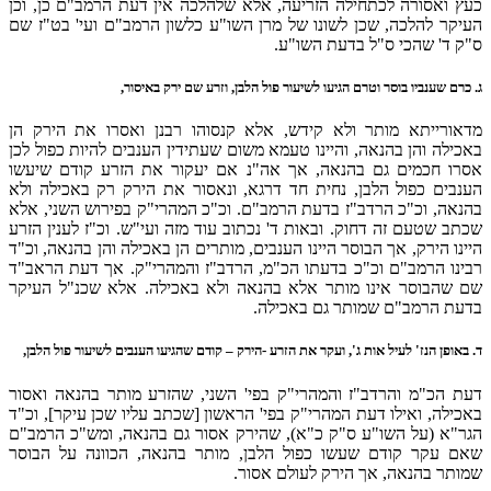
כעץ ואסורה לכתחילה הזריעה, אלא שלהלכה אין דעת הרמב"ם כן, וכן
העיקר להלכה, שכן לשונו של מרן השו"ע כלשון הרמב"ם ועי' בט"ז שם
ס"ק ד' שהכי ס"ל בדעת השו"ע.
ג.
כרם שענביו בוסר וטרם הגיעו לשיעור פול הלבן, וזרע שם ירק באיסור,
מדאורייתא מותר ולא קידש, אלא קנסוהו רבנן ואסרו את הירק הן
באכילה והן בהנאה, והיינו טעמא משום שעתידין הענבים להיות כפול לכן
אסרו חכמים גם בהנאה, אך אה"נ אם יעקור את הזרע קודם שיעשו
הענבים כפול הלבן, נחית חד דרגא, ונאסור את הירק רק באכילה ולא
בהנאה, וכ"כ הרדב"ז בדעת הרמב"ם. וכ"כ המהרי"ק בפירוש השני, אלא
שכתב שטעם זה דחוק. ובאות ד' נכתוב עוד מזה ועי"ש. וכ"ז לענין הזרע
היינו הירק, אך הבוסר היינו הענבים, מותרים הן באכילה והן בהנאה, וכ"ד
רבינו הרמב"ם וכ"כ בדעתו הכ"מ, הרדב"ז והמהרי"ק. אך דעת הראב"ד
שם שהבוסר אינו מותר אלא בהנאה ולא באכילה. אלא שכנ"ל העיקר
בדעת הרמב"ם שמותר גם באכילה.
ד.
באופן הנז' לעיל אות ג', ועקר את הזרע -הירק – קודם שהגיעו הענבים לשיעור פול הלבן,
דעת הכ"מ והרדב"ז והמהרי"ק בפי' השני, שהזרע מותר בהנאה ואסור
באכילה, ואילו דעת המהרי"ק בפי' הראשון [שכתב עליו שכן עיקר], וכ"ד
הגר"א (על השו"ע ס"ק כ"א), שהירק אסור גם בהנאה, ומש"כ הרמב"ם
שאם עקר קודם שעשו כפול הלבן, מותר בהנאה, הכוונה על הבוסר
שמותר בהנאה, אך הירק לעולם אסור.