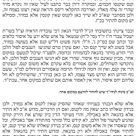
קנס שקנסו חכמים, ובמקרה דידן כבר כתבנו לעיל שאין זה נקרא מזיד
שהרי זה עלה מאליו, ואדרבה החקלאי ריסס והראה שאין רצונו בצמח זה,
ולכן מסתבר שא"כ לא שייך כאן לקנוס שאין קונסין אלא במזיד, וממילא
יש מקום להתיר בכ"ז.
וכבר ציינתי בתשובתי הנ"ל לדברי הגאון רבי עובדיה הדאיה זצ"ל בשו"ת
ישכיל עבדי ח"ז יו"ד (סי' ל"ח) שנשאל על איש שלא ידע על איסור כלאים
וכו' וכתב שם בס"ק ג', וז"ל: והנה פשוט דל"ש קנס אלא בעושה במזיד,
אבל בשוגג לא שייך קנס וכו', ואם עקרן טרם שהגיעו הענבים לפול הלבן
הרי הזרע מותר בהנאה לבהמותיו וכדומה, ולפע"ד שיכול לנטעם במקום
אחר, מכיון שאינם גוף איסור, שהרי אם לא הגיעו הענבים לפול הלבן, לא
נתקדשו השתילים, ואינם אסורים בלא עקרם אלא משום קנס, ובעקרם
הרי אין קנס, ואין זה דומה לגידולי תרומה שאסורים הגידולים למ"ד, ששם
גוף הזרוע הוא קדוש מצד עצמו, לא כן כאן בנידו"ד, שהשתילים לא חל
עליהם יחס איסור, הרי אין לאסור אותם אם שתלם במקום אחר, עכת"ד.
וא"כ מיניה לנידו"ד שיש להתיר לזורעם במקום אחר.
אלא שלא הבנתי בעניותי שאחר שהסיק שאין לקנוס אלא במזיד, ולכן
בנידון שאלתו כתב שאין מה לקנוס, ואם הן הדברים, מדוע א"כ לא התיר
אלא בהנאה ולא באכילה, והרי מעיקר הדין כיון שזרע את הירק קודם
שהגיע לשיעור פול הלבן, לא קידש כלל ומותר מהתורה אפי' באכילה, וכל
מה שאסרו אין זה אלא משום קנס, וא"כ בנידון שאלתו שלא שייך קנס, יש
להתיר אפילו באכילה ולא רק בהנאה, ומדוע התיר רק בהנאה? אלא