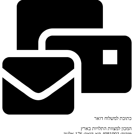
כתובת למשלוח דואר
המכון למצוות התלויות בארץ
מיקוד: 4081003 תא-דואר: 176 אלעד