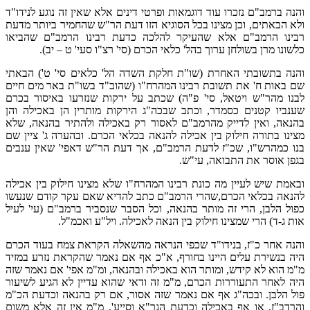
והנה ברמב"ם נזכרו עוד דוגמאות ופרטי דינים אלא שאין זה נוגע לנידו"ד
ולא הבאתים, וכן מצינו בכל הסוגיא הזו דעת הר"ש שהחמיר ביותר מדעת
רבינו הרמב"ם אלא שהעיקר להלכה כדעת רבינו הרמב"ם שהביאו
כלשונו מרן בשולחן ערוך בהל' כלאי הכרם (סי' רצ"ו סעי' ט – יב).
והנה בתשובתי האחרת (שו"ת חלקת השדה הל' כלאים סי' ט') הבאתי
שם באות ח' את תשובת רבינו המהרח"ו (שהוב"ד בשו"ת באר מים חיים
לבנו מהר"ש ויטאל, סי' פ"ה) שכתב על ירקות שנזרעו באיסור בכרם
שענביו קטנים כסמדר, וכתב שבכה"ג הירקות מותרין הן באכילה והן
בהנאה, ואין לדייק מהרמב"ם לאסור רק באכילה ולהתיר בהנאה, שלא
מצינו בתורה חילוק בין אכילה להנאה בכלאי הכרם. ובהערה ג' ציין שם
בנו כמהרש"ו, שכ"ז לדעת הרמב"ם, אך דעת הר"ש דאפי' שאין ענבים
בגפן אוסר את התבואה, עי"ש.
ובאמת שיש לעיין מה כונת רבינו המהרח"ו שלא מצינו חילוק בין אכילה
להנאה בכלאי הכרם,שהרי הרמב"ם כתב להדיא שאם עקר קודם שנעשו
כפול הלבן, הרי זה מותר בהנאה, וכל הסבר שנסביר ברמב"ם (עי' לעיל
אות ג-ד) הרי שמצינו חילוק בין הנאה לאכילה. ויל"ע ואכמ"ל.
והנה אחר כ"ז, בנידו"ד שכפי הנראה מהשאלה הקראת צמח בעוד הכרם
היה בנשירת עלים היינו בחורף, א"כ אף אם נאמר שהקראת נזרע במזיד
מ"מ הוא לא קידש, ומותר הוא באכילה ובהנאה, ומ"מ אפי' אם נאמר שזה
היה לאחר התעוררות הכרם, מ"מ זה ודאי שהוא עדיין לא הגיע לשיעור
פול הלבן. ובכה"ג אף אם נאמר שזה אסור, אם רק בהנאה וכדעת הכ"מ
והרדב"ז, או אף באכילה וכדעת הגר"א וסייע', מ"מ אין זה אלא משום