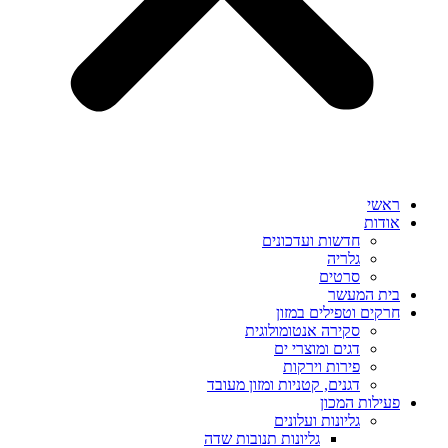
ראשי
אודות
חדשות ועדכונים
גלריה
סרטים
בית המעשר
חרקים וטפילים במזון
סקירה אנטומולוגית
דגים ומוצרי ים
פירות וירקות
דגנים, קטניות ומזון מעובד
פעילות המכון
גליונות ועלונים
גליונות תנובות שדה