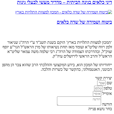
דיני כלאים בגינה הביתית – מדריך מעשי לבעלי גינות
ביטוח ושמירה של שדה כלאים
קצת עלינו…
‘המכון למצוות התלויות בארץ’ הוקם בשנת תשנ”ד ע”י הרה”ג שניאור
זלמן רווח שליט”א ועומד מאז תחת נשיאותו של מרן הראש”ל הגר”ע יוסף
זצוק”ל, ובהדרכתו הצמודה של הרה”ג רבי שלמה משה עמאר שליט”א
הראש”ל והרב הראשי לירושלים עיה”ק.
ייחודיותו של המכון הוא, בידע המקצועי וההלכתי הרב שהוא צבר הן מהפן
הבוטני, האנטמולוגי, בהקשר של כשרות והלכה.
יצירת קשר
שם
טלפון
אימייל
הודעה
בחר נושא פנייה