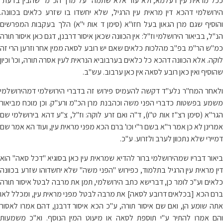
ככל מראית עין דעלמא, ולא עוד אלא שתמה על מרן הכ"מ שהבין בדעת
הירושלמי דהכא דין מראית עין הרגיל, שלא יחשדו בו שזרע כלאים בכוונה.
והוסיף שגם מרן הגאון בעל חזו"א (סימן ד אות י"א) הלך בעקבות המפרשים
הנ"ל, בביאור הירושלמי וז"ל: אין הכוונה שכאן איסור דרבנן, דגם כאן איסור תורה
כמ"ש הר"מ בפ"ב מהלכות כלאים שאם יש רובע לסאה ממין אחר וזרען הרי זה
לוקה. אלא הכוונה דהכא כל כלאים בערבוביא הנראית לעין אסרה תורה, וכו' וכיון
שהוסיף ואין כאן רובע לסאה אין כאן ערבוב. עש"ב.
ולאחר המח"ר נלע"ד דקשה להעמיס פירוש זה בדברי הירושלמי דמהירושלמי
משמע בפשטות כדברי הפני משה וכהבנת מרן הכ"מ ורע"ק. וכן מוכח מביאור
הגר"א (סימן רצ"ז אות ט"ו), ד"ה ואם זרע לוקה: וז"ל, צ"ע דהא בירושלמי שם
אמרינן לא כן אמר ר"א בשם ר"י וכו' ברם הכא מפני מראית עין, ועוד הא אמר שם
דמיירי שלא נתכוון לערב ולזרוע. ע"כ.
ביאור דבריו שמהירושלמי ברור להדיא שמראית עין כאן בסוגיא "דכל סאה" הוא
דין מראית עין הרגיל בתלמוד, כפירוש "הפני משה" שלא יחשדוהו שזרע בכוונה
כלאים וע"כ לומר כן, דברישא כתב הירושלמי, תמן את מרבה לבטל איסור תורה
ברם הכא [בכלאים דרובע לסאה] את מרבה לבטל מפני מראית עין, ומכלל לאו
אתה שומע הן, ואם שם איסור תורה, ע"כ הכא איסור דרבנן, דהם אמרו לאסור
והם אמרו להתיר ע"י תוספת לסאה או מיעוט המין הנוסף. וא"כ משמעות