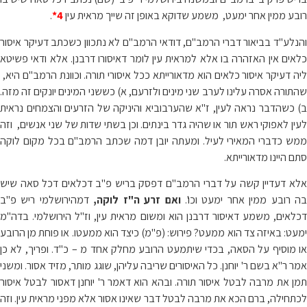
רובע ממין אחר ימעט, משמע שדוקא באופן זה שייך מראית עין
4*
.
והנלע"ד בביאור דברי הרמב"ם, דודאי הרמב"ם לא נתכוון כשכתב דעיקר איסור
כלאים אין האזהרה בו אלא למראית עין לומר דאיסורו דרבנן. אלא ודאי פשיטא
ליה דעיקר איסור כלאים הוא מדאורייתא ככל איסורי תורה. וכוונת הרמב"ם היא,
שהתורה אסרה עלינו לערב שני מינים ולזרעם, א) כששני המינים יונקים זה מזה.
ב) כשהדבר נראה לעין, ז"א שהערבוביא והיניקה של הזרעים והצמחים נראית
לעין לאפוקי ראש תור או שהיה גדר בינתים. וכן בשתי שדות של שני אנשים, וזה
ממש כדברי המאירי לעיל. ומעתה יובן דמה שכתב הרמב"ם בכל מקום לוקה
סתם היינו מדאורייתא.
אלא דעדיין קשה על דברי הרמב"ם דפסק בריש פ"ב דכלאים דכל סאה שיש
בה רובע ממין אחר ימעט וכו'.
ואם זרע ה"ז לוקה,
דמהירושלמי ריש פ"ב
דכלאים, משמע דאיסור דרבנן הוא ומשום מראית עין, וז"ל הירושלמי. בדה"מ
ימעט: באיזה צד הוא ממעט? פירוש: (פ"מ) כיצד הוא ממעטו. או פוחת מן הרובע
או מוסיף על הסאה, בכדי שיתמעט הרובע מחלק אחד מ – כ"ד. ופריך, לא כן
אמר ר"א בשם ר' יוחנן. כל האיסורים שריבה עליהן, שוגג מותר, מזיד אסור. ומשני
תמן את מרבה לבטל איסור תורה. ובהא הוא דאמר ר' יוחנן דאסור לבטל איסור
לכתחילה, ברם הכא את מרבה לבטל דבר שאינו אסור אלא מפני מראית עין. וזה