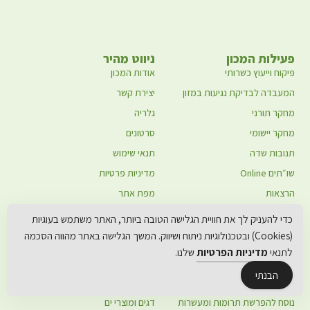
פעילות המכון
ניווט מהיר
פיקוח וייעוץ כשרותי
אודות המכון
המעבדה לבדיקת נגיעות במזון
יצירת קשר
מחקר תורני
גלריה
מחקר יישומי
סרטונים
תנובות שדה
תנאי שימוש
שו״תים Online
מדיניות פרטיות
הרצאות
מפת אתר
בית המעשר
כשרות המזון
כדי להעניק לך את חוויית הגלישה הטובה ביותר, האתר משתמש בעוגיות
קרן המעשרות - בית המעשר
מאמרים
(Cookies) ובטכנולוגיות ניתוח ושיווק. המשך הגלישה באתר מהווה הסכמה
הצטרפות לבית המעשר
סקירה אנטומולוגית
לתנאי
מדיניות הפרטיות
שלנו.
חידוש מנוי קיים
פירות וירקות
הבנתי
דיני מעשרות
דגנים, קטניות ומזון מעובד
נוסח להפרשת תרומות ומעשרות
דגים ומוצרי ים