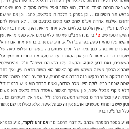
ושמור אלו העיקרים והוא. שכלאים אין האזהרה בו אלא למראית העין, לפיכך
כשיראה הצמח האחד מובדל, הוא מותר ואפי' שיהיה סמוך לו כמו שאמרנו
בראש תור חיטים וכו'… וכן בפרק ג' הלכה ה' מכלאים, כתב. וכן אם יש שם
זרעים ואילנות אחרות אע"פ שהם שני מינים בטבעם וכו'… לא חששו להם
לכלאים זע"ז, שאין הולכים בכלאים אלא אחר מראית העין. ומכח דבריו אלו
סיקו המפרשים
2*
בדעת הרמב"ם שאיסור כלאים אינו אלא מפני מראית עין
והקשו עליו מהא דפסק בפרק ב' הל' א', זרע שנתערב בו זרע אחר אם היו א'
מעשרים וארבעה. כגון סאה של חטים שנתערבה בעשרים ושלוש סאה של
שעורים הרי זה אסור לזרוע את המעורב עד שימעט את החטים או יוסיף על
שעורים,
ואם זרע לוקה.
והקשה עליו ה"שוהם וישפה" וז"ל: מהירושלמי
שהביא הכסף משנה משמע שעיקר האיסור הוא משום מראית עין, ואיך כתב
רבינו דלוקה. וכבר נתקשו בזה הרבה מהאחרונים, עד שדעת "הפני משה" היתה
שמה שכתב רבינו לוקה היינו מכת מרדות, ואמת הברור הוא מ"ש הרמ"ז ז"ל
דלא מיקרי מבטל איסור, כיון שעיקר האיסור שאסרה תורה כלאים הוא משום
מראית עין וכמ"ש הר"מ בפירוש המשנה רפ"ג וז"ל ושמור אלו העיקרים. וכו'…
וכיון שיש בו פחות מעשרים וארבע אין זה מבטל איסור. אלא כאילו אין שם איסור
כלל וכו' ע"כ דבריו.
ע"ע בספר המפתח שכתב על דברי הרמב"ם
"ואם זרע לוקה",
צ"ע מגמרא