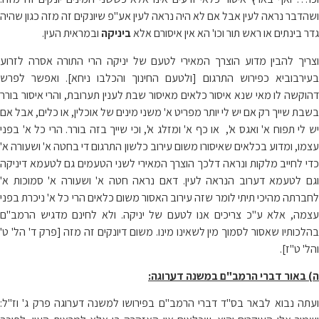
ושהדבר נראה לעין אבל אם לא היה נראה לעין אע"פ שיונקים זה מזה כגון שהיה
גדר בינתים או ראש תור וכו' הא אין איסורם אלא
ביניקה
ובמראית העין.
וצריך להבין מדוע הוצרך המאירי לטעם של יניקה הרי התורה אסרה לזרוע
בעירבוביא כפירוש התרגום [ולטעם החינוך והכלבו ניחא]. ואפשר לפרש
דהוקשה לו מאי שנא איסור כלאים מאיסור שבת לענין תערובת, והרי איסור בורר
בשבת שייך רק אם יש לי יותר מפריט א' משני מינים של אוכלין, או כלים, אבל אם
יש לי תפוח א' ואגס א', או כף א' ומזלג א', וכי שייך בזה בורר. הרי כל א' בפני
עצמו, ומדוע בכלאים שאיסורו משום עירוב כלשון התרגום די בחטה א' ושעורה א'
כדי לחייב מלקות ונראה דלכך הוצרך המאירי לשני הטעמים גם לטעמא דיניקה
וגם לטעמא דערוב הנראה לעין. דאם נראה חטה א' ושעורה א' סמוכות א'
לחברתה מהיכי תיתי לומר שזה עירוב האסור משום כלאים הרי כל א' ניכרת בפני
עצמה, אלא ע"כ צריכים אנו לטעם של יניקה. ולא לחינם מדגיש הרמב"ם
בהלכותיו שאסור לסמוך מין לשאינו מינו. משום דיונקים זה מזה [פרק ד' הל' ט'
והל' ט"ז].
ה) באור דברי הרמב"ם במשנה דערוגה:
ועתה נבוא לבאר בס"ד דברי הרמב"ם בפירושו למשנה דערוגה פרק ג' וז"ל: