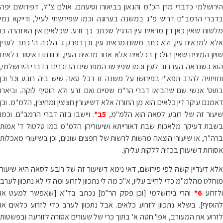
הירושלמי כדברי מרן הכ"מ והגאון בביאורו וסיעתם. אולם צ"ל, דפירושם יפה
בדברי הרמב"ם דריש פ"ג במשנה בערוגה וכמו שפירשתי לעיל, ודייקא נמי
מלשונו שאין כאן דין מראית עין הרגיל שכתב כך ודע. שכלאים אין האזהרה כו
אלא למראית עין, ולא כתב משום מראית עין. וכן בפרק ג' הלכה ה' כתב לענין
שויון המינים שאין הולכין בכלאים אלא אחר מראית העין, וכוונתו דאיסור כלאים
הוא כשנראה הערבוב לעין וכמו שפירשו המפרשים הנזכרים בדברי הירושלמי,
וחזיתיה להרב תפא"י בפירושו על משנה זו דכל סאה שיש ביה רובע וכו' וכן
בתוס' אנשי שם שהביאו דברי הר"מ שסיים ואם זרע ולא הוסיף לוקה. וביארו
דאמנם עיקר דין כלאים הוא מן התורה אלא דשיעורין חציצין ומחיצין, הלמ"מ. וכן
שיעור זה של רובע לסאה הוא הלמ"מ,
5ב*
. ויישבו בזה דברי הרמב"ם. וכמו
בשבת דעיקר מלאכות שבת דאורייתא ושיעוריהן הלמ"מ כמו טלטול ד' אמות
ברה"ר, או שיעורי הוצאה מרשות לרשות של חפצים שונים, וכן בשיעורי מאכלות
אסורות דשיעורן בכזית ללקות עליהן.
אלא דעדיין קשה לפי פירושם, דאי נימא דשיעור זה של רובע לסאה היא שיעור
מוחלט מהלמ"מ כדי לחייב עליו, א"כ מה לי נתכוון לזרוע ומה לי לא נתכוון לערב
לזרוע
6*
והרי בירושלמי [וכן פסק הר"מ] נכתב בד"א [שאפשר למעט או
להוסיף]. בשלא נתכוון לזרוע כלאים. אבל נתכוון לערב כדי לזרוע כלאים או
לזרוע את המעורב, אפי' חטה א' בתוך כרי של שעורים אסורה לזורעה ובפשטות