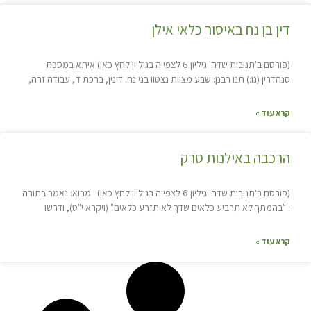
דין בן נח באיסור כלאי אילן
(פורסם ב'תנובות שדה' גיליון 6 לצפייה בגיליון לחץ כאן) איתא במסכת
סנהדרין (נו:) תנו רבנן: שבע מצוות נצטוו בני נח. דינין, ברכת ד', עבודה זרה,
קרא עוד »
הרכבה באילנות סרק
(פורסם ב'תנובות שדה' גיליון 6 לצפייה בגיליון לחץ כאן) מבוא: נאמר בתורה
: "בהמתך לא תרביע כלאים שדך לא תזרע כלאים" (ויקרא י"ט), ודרשו
קרא עוד »