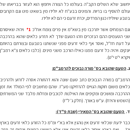
יחשוב שלא השלים הקב"ה בעולמו כל הצורה ויחפוץ הוא לעזור בבריאתו של
עולם להוסיף בו בריות. והמינים בבע"ח לא יולידו מין בשאינו מינו וגם הקרובים
בטבע שיולידו כגון הפרדים, יכרת זרעם כי הם לא יולידו.
גם הצמחים אשר יתרכבו מין בשא"מ אין פרים צומח אח"כ
1*
ויהיה שאיסורם
שני הטעמים ההם הנזכרים וזהו הטעם שדך לא תזרע כלאים שהוא בהרכבה
על דעת חז"ל, ואסר אף כלאי זרעים מפני שנשתנו בטבעם ובצורתם בהיותם
יונקים. ויהיה כל זרעם ממנו כאילו הורכב משני מינים. (כלבו כלאים צ"א רמב"ן
ויקרא י"ט י"ט).
ג.
הטעם שהובא בס' מורה נבוכים להרמב"ם:
הרמב"ם במורה הנבוכים כתב טעם שונה והוא דהתורה אסרה לזרוע ולהרכיב
כלאים משום חוקות הגויים להרחיקנו מע"ז. שהם מחשבים לפי המולד את זמן
ההרכבה ומושכים ומקיפים את האילנות לכוכבים ומזלות מלבד שני המשרתים
(השמש והירח). ע"ש באורך. (חלק ג' ל"ז)
ד.
הטעם שהובא בס' המאירי (שבת פ"ד):
כבר ידעת שכלאי זרעים אין נוהגין אלא בא"י ומ"מ כל הזורע כלאי זרעים בארץ
וכו'… ואף בארץ איסור כלאי זרעים אינו אלא כששני המינים יונקים זה מזה.