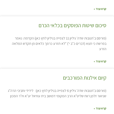
קרא עוד »
סיכום שיטות הפוסקים בכלאי הכרם
(פורסם ב'תנובות שדה' גיליון 11 לצפייה בגיליון לחץ כאן) הקדמה: נאמר
בפרשת כי תצא (דברים כ"ב י') "לא תזרע כרמך כלאים פן תקדש המלאה
הזרע
קרא עוד »
קיום אילנות המורכבים
(פורסם ב'תנובות שדה' גיליון 6 לצפייה בגיליון לחץ כאן) לידידי וחביבי הרה"ג
שניאור זלמן רווח שליט"א הרב המקומי דמושב בית עוזיאל יע"א ויו"ר המכון
קרא עוד »