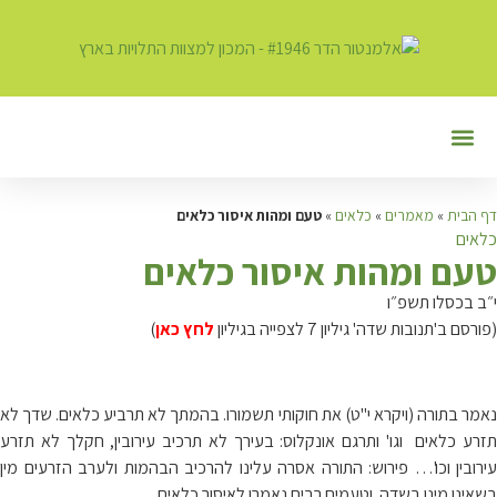
יצירת קשר
חרקים וטפילים במזון
מצוות התלויות בארץ
פעילות המכון
כשר במרוקו
בית המעשר
דף הבית
»
מאמרים
»
כלאים
»
טעם ומהות איסור כלאים
כלאים
ט
עם ומהות איסור כלאים
י״ב בכסלו תשפ״ו
(פורסם ב'תנובות שדה' גיליון 7 לצפייה בגיליון
לחץ כאן
)
נאמר בתורה (ויקרא י"ט) את חוקותי תשמורו. בהמתך לא תרביע כלאים. שדך לא
תזרע כלאים וגו' ותרגם אונקלוס: בעירך לא תרכיב עירובין, חקלך לא תזרע
עירובין וכו'… פירוש: התורה אסרה עלינו להרכיב הבהמות ולערב הזרעים מין
בשאינו מינו בשדה. וטעמים רבים נאמרו לאיסור כלאים.