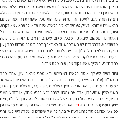
ב"ב צ"ד. וירושלמי רפ"ב דבכלאים, דמוכח דאינו אלא מדרבנן משום מראית עין.
הרי לך שהבינו בדעת הירושלמי והרמב"ם שטעם איסור כלאים אינו אלא משום
מראית עין בלבד. והדבר תמוה מאוד, דלאו דכלאים לאו גמור הוא מן התורה ולא
נתנה התורה טעם לאיסור זה, ומדוע שונה הוא מכל איסורי תורה. ומה שכתבו
הראשונים שהובאו לעיל, טעמים לאיסור כלאים. אינם אלא לבאר טעמא דקרא.
ועוד, דמהרמב"ם עצמו מוכח דאיסור כלאים איסור דאורייתא גמור ככל
האיסורים, וממקום שבאת. שבכל מקום שכתב הרמב"ם לוקה ע"כ לוקה
מדאורייתא. דהרמב"ם לא חש לפרש, והיכא דצריך לכתוב מכת מרדות כתב [עיין
פרק ה' דכלאים הל' ט"ו]. ובריש הלכות כלאים כתב בפירוש הזורע שני מיני
זרעים כאחד בא"י לוקה, שנא' שדך לא תזרע כלאים. ומיד בסמוך בהלכה ב'
כתב הזורע בעציץ שאינו נקוב מכין אותו מכת מרדות.
ועוד ראיה שעיקר איסור כלאים דאורייתא ולא מפני מראית עין, שהרי כתב
הרמב"ם (ע"פ הירושלמי) בפרק ב' הלכה ו'. במה דברים אמורים [שאפשר
למעט רובע מבית סאה או להוסיף] בשלא נתכוון לערב, ובשלא נתכוון לזרוע
השני מינין שנתערבו, אבל אם נתכוון לערב זרע בזרע אחר, או לזרוע השני
מינים, אפי' היתה חיטה א' בתוך כרי של שעורים אסורה לזורעה וכן כל כיו"ב,
ואם
רע לוקה
(הרדב"ז שם)
3*
. ואם נאמר שאיסור כלאים עיקרו מפני מראית עין
כפשוטו, מדוע אסור לזרוע חטה א' בתוך כרי של שעורים וכי ניכרת היא לעין, והרי
בריש פרק ב' ברמב"ם ובמשנה בירושלמי ר"פ ב' (שם) נכתב דכל סאה שיש בו