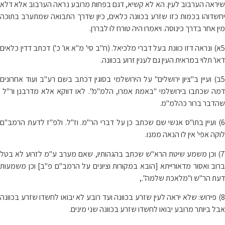
שיראה הערבוב לעין. הא לא קשיא, דגם בפחות מרובע נראה הערבוב אלא דלא
יחשדוהו בכמות כזו שזרע בכוונה כלאים, כיון שדרך התבואה שמתערב בתוכה
מין אחר בדרך כינוסה. ויאמרו היה טורח לו לבררן.
5א) ונראה דזו כוונת בעל דברי מלכיאל. (ח"ב סי' מ"א או' כ') דכתב דדין כלאים
דאו' תלוי במראית העין גם לענין זרוע בכוונה.
5ב) ועיין ב"ציון ירושלים" על הירושלמי בסוגין דכתב בשם רע"ב ועוד אחרונים
דמה שכתבו בירושלמי "באמת אמרו, הלמ"מ". לאו דווקא אלא מדרבנן ור"ל
שהדבר ברור כהלמ"מ.
6) ועיין בתו"ס אנשי שם שכתב כן על דברי הר"מ. וז"ל. ולפ"ז לדעת הרמב"ם
לוקה אפי' אין לו הנאה ממנו.
7) וכן משמע שיטת הרא"ש שכתב בהגהותיו, שאם מערב ע"מ לזרוע לא בטל
ברוב ואסור מדאורייתא [הובא במקורות וציונים על הרמב"ם פ"ב] וכן משמעות
דעת הר"ש ו"מלאכת שלמה".,
8) פירוש: שלא יראה לעין שזרע בכוונה ועד רובע לא יבואו לחשדו שזרע בכוונה
אבל ביותר מרובע יבואו לחשדו שזרע בכוונה שני מינים.