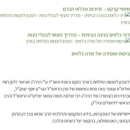
חיפויי קרקע – זהירות מכלאי הכרם
דיני כלאים בגינה הביתית – מדריך מעשי לבעלי גינות
ביטוח ושמירה של שדה כלאים
קצת עלינו…
‘המכון למצוות התלויות בארץ’ הוקם בשנת תשנ”ד ע”י הרה”ג שניאור זלמן רווח
שליט”א ועומד מאז תחת נשיאותו של מרן הראש”ל הגר”ע יוסף זצוק”ל,
ובהדרכתו הצמודה של הרה”ג רבי שלמה משה עמאר שליט”א הראש”ל והרב
הראשי לירושלים עיה”ק.
ייחודיותו של המכון הוא, בידע המקצועי וההלכתי הרב שהוא צבר הן מהפן
הבוטני, האנטמולוגי, בהקשר של כשרות והלכה.