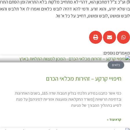
9) וע"כ צ"ל דמתכוון הוא, דהרי לא מתחייב מלקות בלא התראה ומן הסתם התרו
בו שלא יזרע, והוא זורע. ודמי להא דהיה לובש כלאים ואמרו לו אל תלבש והוא
לובש ופושט ,לובש ופושט, דחייב על כל א' וא'.
מאמרים נוספים:
כלאים
חיפויי קרקע – זהירות מכלאי הכרם
כפי אשר כתבנו במידע הלכתי בגליון תנובות שדה 185, בשנים האחרונות
ובדחיפת הרשויות [משרד החקלאות ומועצות אזוריות למיניהם] על מנת
לסייע בתהליך המבורך של מניעת
קרא עוד »