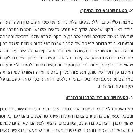
א.
הטעם שהובא בס' החינוך:
במצוה רמ"ה כתב וז"ל: נצטוינו שלא לזרוע שני מיני זרעים כגון חטה ושעורה
יחד בא"י דוקא שנאמר,
שדך
לא תזרע כלאים. משרשי המצוה כתבתי מה
שידעתי במצוה הקודמת ושם נאמר כך, כי הקב"ה ברא עולמו בחכמה ובתבונה
ובדעת וצייר כל הדורות לפי מה שהיה צריך ענינם ראוי להיות מכוונת השלם בכיון
וב"ה היודע, וזהו שנאמר במעשה בראשית "וירא אלוקים את כל אשר עשה והנה
טוב מאד". ובהיות היודע אלוקים כי כל אשר עשה הוא מכוון בשלמות לענינו
שהוא צריך לעולמו, ציווה לכל מין ומין להיות עושה פירותיו למינהו ולא יתערבו
המינים פן יחסר שלימותן, ולא ציוה עליהן ברכתו. ומזה השורש לפי הנראה
במחשבתינו נמנענו מהרביע הבהמות כלאים, והוזהרנו בכך מזה הטעם גם על
מין הזרעים והאילנות.
ב.
הטעם שהובא בס' הכלבו והרמב"ן:
טעם איסור כלאים כי השם ברא המינים בעולם בכל בעלי הנפשות, בדוממין
ובבעלי נפש התנועה ונתן בהם כח התולדה שיתקימו המינים בהם לעד כל זמן
שהוא יתברך ירצה בקיום העולם, וציוו בכחם שיוציאו למיניהם ולא ישתנו לעולם
כמו שנא' בהם למינהו והרכיב שני מינים משנה ומכחיש מעשה בראשית כאילו