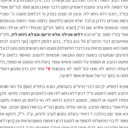
שעד רובע לסאה לא ניכר העירבוב ומכאן ואילך ניכר, ולכן ימעט מרובע או יוסיף
על הסאה. ולא גרע משבת דאמרינן התם דדבר שאין נתכוון מותר (כר"ש) ואפי'
בפ"ר, היכא דלא ניחא ליה. וכעין זה מצינו בפרק ט' דכלאים משנה ה': מוכרי
כסות מוכרים כדרכן ובלבד שלא יתכוונו (ליהנות) בחמה מפני החמה ובגשמים
מפני הגשמים וחידש שם הר"ן [הובא בתוס' רע"ק] שבמידי דלאו אכילה הוא
פי' בפ"ר מותר. וכ"ש הכא
דלאו אכילה אלא זריעה וגם לא ניחא ליה
, ולפ"ז
מתיישבים דברי הרמב"ם אל נכון בס"ד, בהא דפסק דלוקה [אף דרובע לבית
סאה היא משום מראית עין כדברי הירושלמי] וטעמו הוא כיון שחכמים נתנו לבעל
הזרעים שנתערבו בשעת כינוס התבואה אפשרות להמנע מאיסור כלאים ע"י
מיעוט הרובע או תוספת על הסאה והאיש עומד בשלו ולא ממעט או מוסיף, גלי
עתיה דניחא ליה ואינו יכול לומר לא נתכוונתי
9*
וחזר דינו כדין מתכוון דאפי'
חטה א' בתוך כרי של שעורים אסור לזורעה.
ותניא דמסייע לן הם דברי הרא"ש בהגהותיו, הובא בחזו"א (שם) על האי סוגיא
דרובע לסאה דימעט וז"ל: דכיון דלא ניחא ליה אינו כלאים מן התורה. פירוש. ולכן
התירו למעט או להוסיף, משמע דהיכא דניחא ליה הוי כלאים מן התורה ולוקה
עליו ואפי' בפחות מרובע. ונראה שלזה נתכוון הגר"א בביאורו (שם) שכתב. ועוד
הא אמר שם בהלכה ז' דמיירי בשלא נתכוון לערב ולזרוע, ע"כ. ר"ל, דדוקא אז
מותר לדברי הירושלמי להוסיף או למעט דכיון דאיסורו משום מראית עין [כיון דלא
מכוון] ומדרבנן הוא. דהם אמרו והם אמרו ועפ"ז מיושבים גם כן דברי הירושלמי