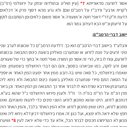
סור לזורעה מדאורייתא
7*
(עיין תויו"ט ובתולדות יצחק על ירושלמי (רפ"ב)
ו"קרית ארבע" ורדב"ז על רמב"ם שם) ולא גרע מהא דסוף פרק א' דכלאים
דדעת ת"ק דר"י דאפי' חטה א' ושעורה א' אסור משום כלאים ומן הסתם גם לוקין
על זריעתן וכ"ש הכא דעירוב גמור הוא.
ישוב דברי הרמב"ם:
והנלע"ד ביישוב דברי הרמב"ם הוא כך. דלדעת הרמב"ם כל שכוונתו לערב שני
מיני זרעים על מנת לזרוע או שנתערבו מאליהן בשעת כינוס התבואה ובכוונתו
לזורעם, ונוח לו בזה, הרי זה אסור מן התורה. ואפי' חטה א' בתוך כרי של שעורים.
ואם זרע לוקה, כמו שביארנו בסמוך, והם הם דברי הירושלמי בשמעתין. ומה
שאמרו בירושלמי, כל סאה שיש בה רובע ממין אחר ימעט המין האחר או יוסיף
על הסאה התם מיירי שנתערבו מאליהן בשעת כינוס התבואה ולא ניחא ליה
בתערובתן ואדרבא טורח הוא לו לברור אחר כך התבואה מן המין האחר. וכן ביאר
מרן הכ"מ על הר"מ בפ"ה ה' וז"ל: ולענין פירוש הירושלמי נ"ל שהוא בע"א.
דנתכוון לזרוע. היינו שהוא מתכוון לזרוע השני מינים כדי ליהנות משניהם. ואינו
מתכוון לזרוע, היינו שאין מתכוון לזרוע אלא המין האחד בלבד, והמין האחר היה
חפץ שלא יראה ולא ימצא, ועל כגון זה אמרו בירושלמי דכיון דלא ניחא ליה ואינו
כוון לא הטריחוהו חכמים לברור הכל, אלא עד כדי שלא יראה לעין
8*
ושיערו