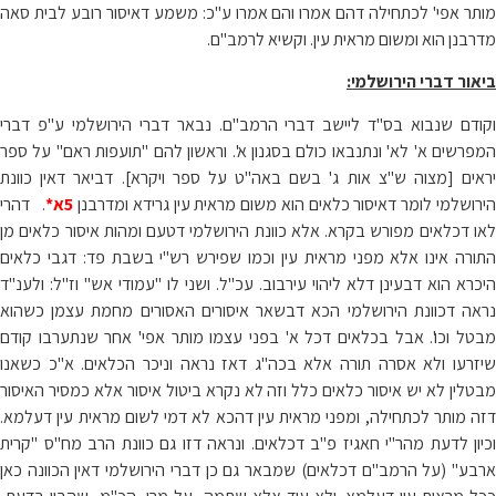
מותר אפי' לכתחילה דהם אמרו והם אמרו ע"כ: משמע דאיסור רובע לבית סאה
מדרבנן הוא ומשום מראית עין. וקשיא לרמב"ם.
ביאור דברי הירושלמי:
וקודם שנבוא בס"ד ליישב דברי הרמב"ם. נבאר דברי הירושלמי ע"פ דברי
המפרשים א' לא' ונתנבאו כולם בסגנון א'. וראשון להם "תועפות ראם" על ספר
יראים [מצוה ש"צ אות ג' בשם באה"ט על ספר ויקרא]. דביאר דאין כוונת
ירושלמי לומר דאיסור כלאים הוא משום מראית עין גרידא ומדרבנן
5א*
. דהרי
לאו דכלאים מפורש בקרא. אלא כוונת הירושלמי דטעם ומהות איסור כלאים מן
התורה אינו אלא מפני מראית עין וכמו שפירש רש"י בשבת פד: דגבי כלאים
היכרא הוא דבעינן דלא ליהוי עירבוב. עכ"ל. ושני לו "עמודי אש" וז"ל: ולענ"ד
נראה דכוונת הירושלמי הכא דבשאר איסורים האסורים מחמת עצמן כשהוא
מבטל וכו'. אבל בכלאים דכל א' בפני עצמו מותר אפי' אחר שנתערבו קודם
שיזרעו ולא אסרה תורה אלא בכה"ג דאז נראה וניכר הכלאים. א"כ כשאנו
מבטלין לא יש איסור כלאים כלל וזה לא נקרא ביטול איסור אלא כמסיר האיסור
דזה מותר לכתחילה, ומפני מראית עין דהכא לא דמי לשום מראית עין דעלמא.
וכיון לדעת מהר"י חאגיז פ"ב דכלאים. ונראה דזו גם כוונת הרב מח"ס "קרית
ארבע" (על הרמב"ם דכלאים) שמבאר גם כן דברי הירושלמי דאין הכוונה כאן