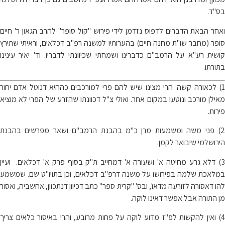
בס"ד.
ואחר הבאת הדברים לדפוס נזדמן לידי פירוש "קול סופר" להרב הגאון ר' חיים
סופר (מחבר שו"ת מחנה חיים) בהערותיו למשנה רפ"ב דכלאים, וראיתי שתירץ
קושית רע"א על הרמב"ם כדברינו ושמחתי שכיוונתי לדבריו. וד' יאיר עינינו
בתורתו.
1) לכאורה קשה: הרי מצינו שיש להם פרי למורכבים כההיא דנוטל אדם יחור
מאילן מורכב ונוטעו במקום אחר. ואולי צ"ל דכוונתו שהזרע של הפרי לא מוציא
פירות.
2) פני משה ומשמעות מרן כ"מ בהבנת הרמב"ם ושאר מפרשים בהבנת
הירושלמי שיבואר לקמן.
3) דלא גרע מחיטה א' ושעורה א' דמחייב ת"ק בסוף פרק א' דכלאים. ועיין
במלאכת שלמה בפירושו על משנה דרפ"ב דכלאים, וכן בתויו"ט שם. שמשמע
להו דאסורה לזורעה מדאו', ובס' "קרית ספר" כתב דכיוון דנתכוון, אחשביה, ואסור
מן התורה אבל אפשר דאינו לוקה.
4) ואין להקשות לפ"ז מדוע לוקה על פחות מרובע, והרי באיסור כלאים צריך