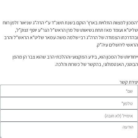
קצת עלינו…
‘המכון למצוות התלויות בארץ’ הוקם בשנת תשנ”ד ע”י הרה”ג שניאור זלמן רווח
שליט”א ועומד מאז תחת נשיאותו של מרן הראש”ל הגר”ע יוסף זצוק”ל,
ובהדרכתו הצמודה של הרה”ג רבי שלמה משה עמאר שליט”א הראש”ל והרב
הראשי לירושלים עיה”ק.
ייחודיותו של המכון הוא, בידע המקצועי וההלכתי הרב שהוא צבר הן מהפן
הבוטני, האנטמולוגי, בהקשר של כשרות והלכה.
יצירת קשר