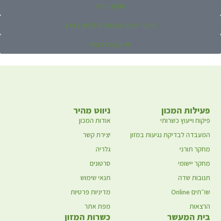
מחקר תורני
מחקר יישומי במצוות התלויות בארץ
ימי עיון והרצאות
פעילות המכון
ניווט מהיר
פיקוח וייעוץ כשרותי
אודות המכון
המעבדה לבדיקת נגיעות במזון
יצירת קשר
מחקר תורני
גלריה
מחקר יישומי
סרטונים
תנובות שדה
תנאי שימוש
שו״תים Online
מדיניות פרטיות
הרצאות
מפת אתר
בית המעשר
כשרות המזון