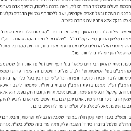
חכמות העולם וכשלמד תורה הצליח, וראה ברכה בלימודו, ולהיפך אדם כשרוני
בחכמות העולם ובעל תארים אקדמים, יושב ללמוד דף גמ' ואין הדברים נקלטים
אצלו בנקל אלא אחר יגיעה מרובה וכיוצ"ב.
ואפשר שלזה ג"כ רימז הגאון בן איש חי בדבריו – "מטמטם הלב ביראת שמים".
אמנם מלשון החינוך מצוה קמ"ז וז"ל – "שלא נאכל חלב בהמה טהורה… וע"כ
היה מחסדי האל הגדולים עלינו אנחנו עמו אשר בחר, והרחיק ממנו כל מאכל
מזיק אל הגוף ומוליד בו ליחות רעות".
כעת ראיתי להגאון רבי חיים פלאג'י בס' חפץ חיים (סי' פז אות ז-ח) שמשמע
מהרמב"ם בפי' המשניות ופי' רלב"ג עה"ת, דטימטום זה האמור פירושו ממש
טימטום לדבר עבירה כגניבה ורציחה וכו' ע"ש וכן הבין בעל כלי יקר בדעת
הרמב"ן הנ"ל. אמנם בדעת הרמב"ן כתבתי בחידו"ת שאפשר לישב דאיכא
תרוויהו, קילקול הנפש והנשמה, ובגוים איכא תרוויהו, וגם היזק גופני, הוא אלא
שאין הדבר ניכר ונרגש מיד, אולם יתכן שברבות הימים עשוי אדם להגיע להיזק
גם בהשפעת מאכלים אלו. ע"כ. ומ"מ יש עוד להתישב בדבר.
ב. ומש"כ בענין ריפוי קטן חולה במוסד שיאכלוהו נבילות וטריפות, והביא דברי
החת"ס ופלפל בדבריו כיד ד' הטובה עליו, וראה עוד בזה מש"כ בשו"ת אגרות