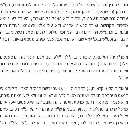
ויתכן שבדין זה כיון שחמור כ"כ השפעתו של האוכל מאכלות אסורות, כמ"ש
בזוה"ק (פ' שמיני): ר' יצחק אומר, כל הנטמא במאכלות אסורות כאילו עובד
עבודה זרה שהם תועבת ד', וכתיב "לא תאכל כל תועבה", והעובד לע"ז יוצא
מרשות הקדושה ועובר לרשות אחרת. ולא עוד אלא שנטמא בעולם הזה
ובעוה"ב וכו' ע"ש. ועוד גרם הדבר שמחמת סילוק השכינה ממנו נכשל מעבירה
לעבירה, וכמ"ש בגמ' יומא שם: "אדם מטמא עצמו מעט, מטמאים אותו הרבה"
ע"ש.
והפר"ח יו"ד (סי' פא ס"ק כו) כותב וז"ל: – "ולפי שבזמננו זה אין נזהרים מענינים
אלו (כשרות המזון), רוב הבנים יוצאים לתרבות רעה, ורבים הם עזי פנים שבדור
ואין יראת ד' נוגעת בלבם, ואף אם יוכחום על פניהם לאו בר קיבולי מוסר נינהו".
עכ"ל.
ובאור"ח הק' (ויקרא יח, ג) כתב וז"ל: – "שמעתי בשם הרה"ק האר"י ז"ל והוא כי
לפעמים יתהפך האדם וישתנה מטוב לרע וטבעו ומזגו. ולא ידע מאיזה סיבה,
והוא עצמו יתמה איך נהפך מדעתו. ואמר כי זה יסובב לצד שלפעמים יאכל אדם
מאכל שיש בו מחלקי הרע". וע"ע במהרש"א פסחים דף קיח ע"א דכתב שאם
יאכל האדם מאכלים של חמור, יהיה לו טבע ותכונה של חמור, ולכן שמח האדם
הראשון כשאמרו שיאכל לחם, ולא מאכל חמור, וכו' ע"ש. וע"ע בשל"ה הק'