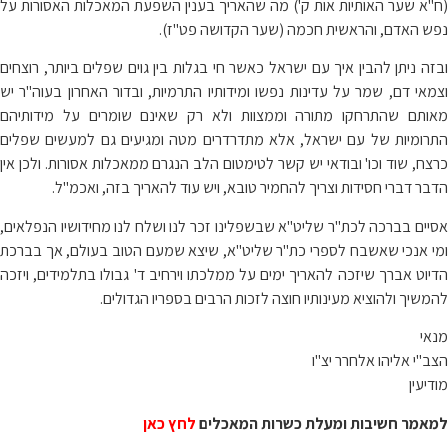
(ח"א שער האותיות אות ק') מה שהאריך בענין השפעת המאכלות האסורות על
נפש האדם, והראשית חכמה (שער הקדושה פט"ז).
ובזה ניתן להבין איך עם ישראל כאשר חי בגלות בין גוים שפלים ביותר, רוצחים
וצמאי דם, שמר על עדינות נפשו ומידותיו התרמיות, ובדור האחרון בעוה"ר יש
מאותם שהתרחקו מתורה וממצוות ולא רק שאינם שומרים על מידותיהם
התרומיות של עם ישראל, אלא מתדרדרים מטה ומגיעים גם למעשים שפלים
כרצח, שוד וכו' ובודאי יש קשר לטימטום הלב הנגרם ממאכלות אסורות. ולכן אין
הדבר דברי חסידות וצריך להחמיר טובא, ויש עוד להאריך בזה, ואכמ"ל.
אסיים בברכה לכת"ר שליט"א שבשפלינו זכר לנו ושלח לנו מחידושיו הנפלאים,
ומי אנכי שאשבח לספרי כת"ר שליט"א, שיצא שמעם הטוב בעולם, אך בברכת
הדיוט אברך שיזכה להאריך ימים על ממלכתו וירחיב ד' גבולו בתלמידים, ויזכה
להמשיך ולהוציא מעינותיו חוצה לזכות הרבים בספריו הגדולים.
מנאי
הצב"י אליהו אלחרר יצ"ו
מודיעין
למאמר חשיבות ומעלת כשרות המאכלים
לחץ כאן