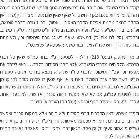
משה חאו"ח ח"ב סי' פח ושו"ת שבט סופר אה"ע סי' כא ובקצות השולחן סי'
קמ"ז בבדי השולחן אות ד הביאם בס' שמירת הגוף והנפש שם עמ' תכט הערה
ח ע"ש. ומ"מ רואים אנו כאן חידוש גדול שאף שאין שום איסור מצד הדין (שהרי אין
החלב הנוצר מחמת אכילת הדבר האסור – אסור) ובכ"ז גורם הדבר טומאה,
וע"ע בדברי הסמ"ע והבא"ה ופתחי תשובה בשו"ע חו"מ סימן רלד ס"ק ד מש"ב.
ובחכ"א (סי' לח אות כ') דמשמע שאף בשוגג גורם טימטום וכו', ולעומתם
בדרשות הר"ן דרוש יא ד"ה ואני סבור משמע איפכא ע"ש. ואכמ"ל.
ג. מה שהסיק (בעמ' 218) וז"ל: – למסקנה נ"ל ברור כמ"ש שאין כל דברי
הרמ"א הלקוחים מדברי הרשב"א אלא דברי חסידות בלבד… וראוי ליזהר אם
אפשר וכו' עכ"ד. וסימוכין לדברי כת"ר שליט"א נמצא בדרכי תשובה סקפ"ח
מביא בשם ספר ערך השולחן דאם א"א, אף שאין בו סכנה מותר להניקו מן
העכו"ם, אולם בפרי מגדים בס' משבצות זהב סקי"ב העלה דשומר נפשו לא יתן
בנו למינקת עכו"ם, אם לא שאי אפשר דהוה סכנה, אז שרי, לא בענין אחר.
עכ"ד וע"ע בס' שמירת הגוף והנפש (עמ' תכז הערה א) מש"ב.
ולפ"ז משמע דאין הדברים דברי חסידות ולא הותר אלא במקום סכנה ואפשר
שהדברים בבחינת חמירא סכנתא מאיסורא וזה נלע"ד שיטת הרב בן איש חי
(ש"ש פ' אמור סעיף יד) וכן פסקו הגאון זבחי צדק יו"ד סי' פא ס"ק נא וכף החיים
שם אות סג להלכה.