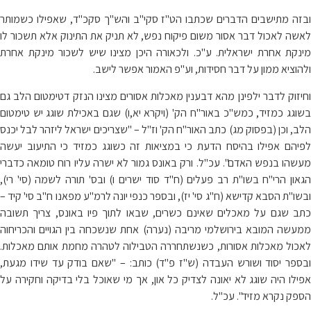
ובזה מתישבים הדברים שכתבו הט"ז סקי"ב והש"ך סקכ"ד, שאפילו כשמותר
לאשה לאכול דבר אסור משום פיקוח נפש, לא תניק את התינוק אלא תשכור לו
מינקת אחרת ישראלית. ע"כ. ולכאורה היכן מצינו שיש לשכור מינקת אחרת
ולהוציא ממון על דבר חסידות, וע"פ האמור אפשר לישב.
וחיזוק לדבר ילפינן מהא דבענין מאכלות אסורים מצינו הנזק דטימטום הלב גם
בשוגג כמזיד, כמש"כ באור"ח הק' (ויקרא יא,ו) שגם באכילת שוגג יש טימטום
הלב, וכן (בפסוק מג) כתב האור"ח הק' וז"ל – "שצריכים ישראל ליזהר לבל יכנס
לפיהם אפילו בהיסח הדעת כי במציאות זה כשוגג כמזיד כי התיעוב יעשה
מעשהו בנפש האדם". עכ"ל. ורק באונס גמור לא ישרה עליו רוח טומאה כדברי
הגאון הרי"ח בשו"ת רב פעלים (ח"ד סוד ישרים ו) ובס' תורה לשמה (סי' רי),
ובשו"ת הסבא קדישא (ח"ג סי' יז), ובספר כנפי יונה לרמ"ע מפאנו ח"ב סי' קיד –
כתב שגם על מאכלים שאינם כשרים, שבאו לתוך פיו באונס, צריך תשובה
ממעשה המובא בירושלמי מריבה (נערה) אחת שנשכחה בין הגויים והכריחוה
לאכול מאכלות אסורות, כשנשתחררה הטבילוה לטהרה מחמת אותם מאכלות.
ובספר יסוד ושורש העבדה (ש"ז פ"ד) כותב: – "שאם בודק עד שידו מגעת,
אפילו היה שוגג לא יאונה לצדיק כל און, אך מי שאוכל בלי בדיקה וחקירה על
הספק נקרא מזיד". עכ"ל.