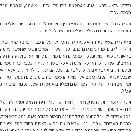
(דל"ט ע"א). ופרש"י שם: מטמטמת ליבו של אדם – אוטמת, וסותמת מכל
חכמה. עכ"ד.
והקשה כת"ר שליט"א היתכן, והלא יש בין הגוים אוכלי נבלות וטריפות ובעלי חיים
האסורים, והם חכמים גדולים בעלי מדע והשכלה? עכ"ל.
ונראה לי דקושית כת"ר היא כעין קושית הכלי יקר על הרמב"ן דכתב (ויקרא יא, א)
וז"ל: – "רבים מן המפרשים כתבו ענין איסורי המאכלות,יש שחשבו שהמה
בריאות הגופות ורפואתם, כי המאכלים ההם מולידים ליחות רעות, ולדעה זו נטה
הרמב"ן, ואינו כן, כי הרי כל האומות אוכלי בשר השקץ והעכבר וכל הטמאים
וכולם חזקים אף בריאים אין כושל בהם, ואוכליהם לא חלי ולא מרגיש, אלא ודאי
שבכל אלו אין הכונה כי אם אל רפואת הנשמה. כי הם משקצים הנפש הטהורה
ומגרשים רוח קדושה וטהרה מן האדם ומולידים אטימות השכל ותכונות האכזריות.
עכ"ל.
ולענ"ד לאור דחקות הענין, נראה דכוונת רש"י לומר דעבירה מטמטמת ליבו של
אדם – אוטמת, וסותמת מכל חכמה – פירוש מכל חכמה רוחנית, דהיינו אדם
בעל עבירות לא יוכל להגיע בנקל להבנת חכמות התורה פשט, רמז, דרש וסוד,
מחמת העבירות שבידו, וכמו שרואים אנו בחוש באותם בחורי חמד וצעירים
החוזרים בתשובה, שפעמים רבות אדם שלא היה לו כ"כ כשרונות בעניני שאר