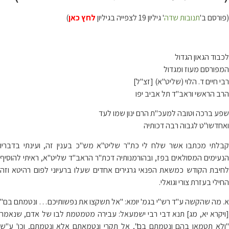
(פורסם ב'
תנובות שדה
' גיליון 19 לצפייה בגיליון
לחץ כאן
)
לכבוד הגאון הגדול
המפורסם מעוז ומגדול
רבי חיים ד. הלוי (שליט"א) [זצ"ל]
הרב הראשי וראב"ד תל אביב יפו
שפע ברכה וטובה למעכ"ת הרם ינון שמו לעד
ואחדשו"ט לגבוה רבה דכותיה
קבלתי מכתבו אשר שלח לי כת"ר שליט"א מש"כ בענין זה, ועינתי בדבריו
הנעימים המסולאים בפז, ובהורמנותיה דכת"ר הראב"ד שליט"א, ראיתי להוסיף
לחיבת הקודש כמשאת הפנאי גרגירים אחדים שעלו ברעיוני לפום רהיטא וזה
החילי בעזרת צורי וגואלי.
א. מה שהקשה ע"ד רש"י בגמ' יומא: "אל תשקצו את נפשותיכם… ונטמתם בם"
[ויקרא יא, מג] תנא דבי רבי ישמעאל: עבירה מטמטמת לבו של אדם, שנאמר
"ולא תטמאו בהם ונטמתם בם", אל תקרי ונטמאתם אלא ונטמתם, וכו' ע"ש