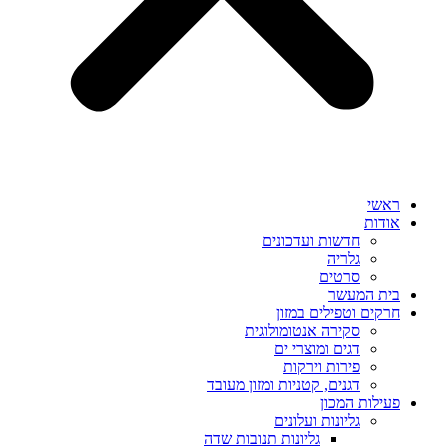
ראשי
אודות
חדשות ועדכונים
גלריה
סרטים
בית המעשר
חרקים וטפילים במזון
סקירה אנטומולוגית
דגים ומוצרי ים
פירות וירקות
דגנים, קטניות ומזון מעובד
פעילות המכון
גליונות ועלונים
גליונות תנובות שדה