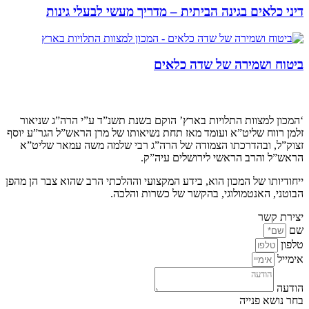
דיני כלאים בגינה הביתית – מדריך מעשי לבעלי גינות
ביטוח ושמירה של שדה כלאים
קצת עלינו…
‘המכון למצוות התלויות בארץ’ הוקם בשנת תשנ”ד ע”י הרה”ג שניאור
זלמן רווח שליט”א ועומד מאז תחת נשיאותו של מרן הראש”ל הגר”ע יוסף
זצוק”ל, ובהדרכתו הצמודה של הרה”ג רבי שלמה משה עמאר שליט”א
הראש”ל והרב הראשי לירושלים עיה”ק.
ייחודיותו של המכון הוא, בידע המקצועי וההלכתי הרב שהוא צבר הן מהפן
הבוטני, האנטמולוגי, בהקשר של כשרות והלכה.
יצירת קשר
שם
טלפון
אימייל
הודעה
בחר נושא פנייה