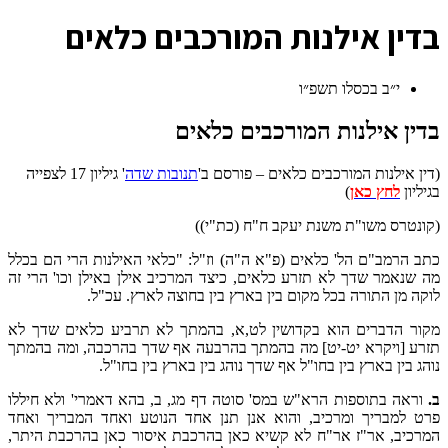
ב
דין אילנות המורכבים כלאים
י״ב בכסלו תשפ״ו
בדין אילנות המורכבים כלאים
(דין אילנות המורכבים כלאים – פורסם ב'
תנובות שדה
' גיליון 17 לצפייה
בגיליון
לחץ כאן
)
(קונטרס משו"ת משנת יעקב ח"ח (כת"י))
כתב הרמב"ם הל' כלאים (פ"א ה"ה) וז"ל: "כלאי האילנות הרי הם בכלל
מה שנאמר שדך לא תזרע כלאים, כיצד המרכיב אילן באילן וכו' הרי זה
לוקה מן התורה בכל מקום בין בארץ בין בחוצה לארץ. עכ"ל.
מקור הדברים הוא בקדושין לט,א, בהמתך לא תרביע כלאים שדך לא
תזרע [ויקרא יט-יט] מה בהמתך בהרבעה אף שדך בהרכבה, ומה בהמתך
נוהג בין בארץ בין בחו"ל אף שדך נוהג בין בארץ בין בחו"ל.
ב.
וראה בתוספות הרא"ש במס' סוטה דף מג, ב, בהא דאמרי' ולא חיללו
פרט למבריך ומרכיב, והוא אנן תנן אחד הנוטע ואחד המבריך ואחד
המרכיב, אר"ז אר"ח לא קשיא כאן בהרכבת איסור כאן בהרכבת היתר,