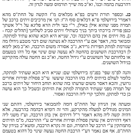
דהרבעת בהמה וכנז', וא"כ מה שייך תורמוס ומעה לנדון זה.
כג.
ובספר תורת זרעים בפ"א מכלאים מ"ז הקשה על החת"ס מהא
דאמרי' בירושלמי פ"א דכלאים סוף ה"ז: תני אין מרכיבים זיתים ברכב של
תמרה מפני שהוא אילן באילן, ר"י בעי ולית הדא פליגא על ר"ל אשתך
כגפן פוריה בירכתי ביתך בניך כשתילי זיתים סביב לשלחנך [תהלים קכח -
ג], מה זיתים אין בהם הרכבה וכו', שנייא היא הכא שהוא עתיד למתקה.
ומבואר בזה, דאפי' אם ע"י ההרכבה לא נשתנה שום דבר מטבע גידולו מה
שגורמת למתק הפירות גרידא, ג"כ אסורה משום הרכבה, וא"כ מאן לימא
לן דבהרכבת השושנים בהחטה לא נעשה שום שינוי אף כל דהו בטעמם
או בלחותם של השושנים ע"י גידול החטה, וא"כ גם החטה עולה מהקרקע
בגידול השושנים.
והנה לפ"מ שפי' בפנ"מ בירושלמי שם: שנייא היא הכא שעתיד למתקה,
כלומר לעולם בזיתים לית בהו הרכבה שיעשו עי"כ פסולת ופירות אחרים
גרועין, והכא דאסר משום שדעתו בזה שהוא תוחב היחור של זיתים ברכב
של תמרה מפני שעתיד התמרה למתק את הזיתים ובשביל כך הוא עושה
כן כדי למתקן, והלכך קרי ליה הרכבה ואסור.
ומעתה אין הנידון של החת"ס דומה להמבואר בירושלמי, דהתם שני
המינים מגודלים למעלה מהקרקע, והוי זה דומיא דבהמה בהרבעה, אלא
דהיה קשה ליה מהא דאמר ר"ל דזיתים אין בהן הרכבה, וע"ז משני ליה
דאף דהזיתים אין עושין פסולת ופירות אחרים ע"י ההרכבה, מ"מ הזיתים
מתמתקין ע"י הרכב של התמרה, וגם זה נקרא הרכבה, ומשא"כ בנידון של
החת"ס, אף אם נאמר דע"י הרכבת החטה נעשה שינוי כל דהוא בטעמם