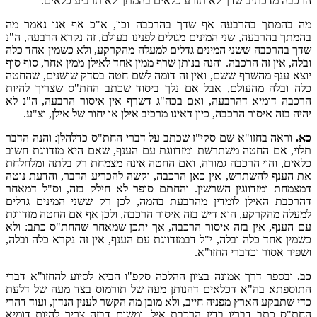
הרכבה מדכתיב שדך לא תזרע כלאים בהמתך לא תרביע כלאים.
מה בהמתך בהרבעה אף שדך בהרכבה וכו', א"כ אף אנו נאמר מה
בהמתך בהרבעה, שני המינים מגולים לפנינו בעולם, זה נקרא הרבעה, ה"נ
שדך בהרכבה ששני המינים גדלים למעלה מהקרקע, ולא כשמין אחד כלה
ובלה, אין זה הרכבה. והנה בנותן שרף ממין אחד לאילן ממין אחר, סוף סוף
יוצא ענף מהשרף ששם, ואין זה דומה לשם חטה בסדק שושנים, שהחטה
כלה ובלה מהעולם, אבל אם נלך ביסוד שכתב החת"ס שצריך להיות
הרכבה דומיא דהרבעה, ואם בכה"ג דשרף אין איסור הרבעה, ה"נ לא
יהיה בזה איסור הרכבה, כיון דאינו מרכיב אילן או יחור של אילן, וצ"ע.
כא.
וראה בחזו"א שם סקי"ז שכתב על דברי החת"ס כדלהלן: והנה הדבר
תלוי, אם החטה משתרשת ומזדווגת עם הענף, שאם היא מזדווגת חשוב
כלאים, והוי הרכבה גמורה, ואם החטה אינה מצמחת רק בלתה ומלחלחת
את הענף להשתרש, אין כאן הרכבה, וקשה להכריע הדבר, והדעת נוטה
דמצמחת ומזדווגין השרשין. והחתם סופר לא חילק בזה, וס"ל דמאחר
דהרכבת האילן לומדין מהרבעת בהמה, לכן רק ששני המינים גדלים
למעלה מהקרקע, הוא דיש בזה איסור הרכבה, ולכן אף אם החטה מזדווגת
עם הענף, אין בזה איסור הרכבה, אך יתכן שמאחר שהחת"ס כתב: ולא
כשמין אחד כלה ובלה, י"ל דבמזדווגת עם הענף, אין זה נקרא כלה ובלה,
ושפיר אסור וכדברי החזו"א.
כב.
ובספר דרך אמונה בציון ההלכה סקפ"ו הביא לסיוע להחזו"א דברי
התוספתא בה"א דכלאים דהנותן מעה של תורמוס בצד מעה של דלעת
כדי שתבקע הארץ מפניה חייב, ולא מובן מה הקשר לענין הנדון, ועוד דהרי
החת"ס כתב דבריו בדין הרכבת איל, ומשום דבזה צריך להיות דומיא