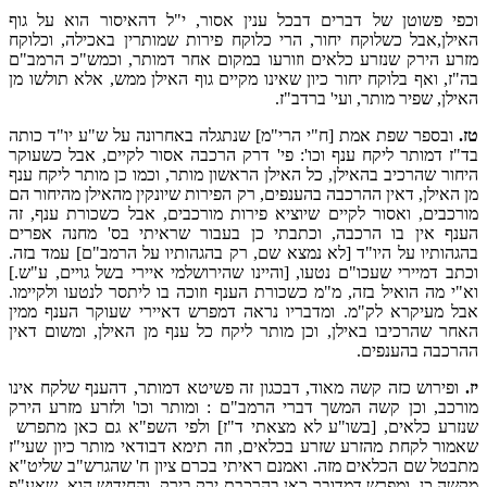
וכפי פשוטן של דברים דבכל ענין אסור, י"ל דהאיסור הוא על גוף
האילן,אבל כשלוקח יחור, הרי כלוקח פירות שמותרין באכילה, וכלוקח
מזרע הירק שנזרע כלאים וזורעו במקום אחר דמותר, וכמש"כ הרמב"ם
בה"ז, ואף בלוקח יחור כיון שאינו מקיים גוף האילן ממש, אלא תולשו מן
האילן, שפיר מותר, ועי' ברדב"ז.
טז.
ובספר שפת אמת [ח"י הרי"מ] שנתגלה באחרונה על ש"ע יו"ד כותה
בד"ז דמותר ליקח ענף וכו': פי' דרק הרכבה אסור לקיים, אבל כשעוקר
היחור שהרכיב בהאילן, כל האילן הראשון מותר, וכמו כן מותר ליקח ענף
מן האילן, דאין ההרכבה בהענפים, רק הפירות שיונקין מהאילן מהיחור הם
מורכבים, ואסור לקיים שיוציא פירות מורכבים, אבל כשכורת ענף, זה
הענף אין בו הרכבה, וכתבתי כן בעבור שראיתי בס' מחנה אפרים
בהגהותיו על היו"ד [לא נמצא שם, רק בהגהותיו על הרמב"ם] עמד בזה.
וכתב דמיירי שעכו"ם נטעו, [והיינו שהירושלמי איירי בשל גויים, ע"ש.]
וא"י מה הואיל בזה, מ"מ כשכורת הענף וזוכה בו ליתסר לנטעו ולקיימו.
אבל מעיקרא לק"מ. ומדבריו נראה דמפרש דאיירי שעוקר הענף ממין
האחר שהרכיבו באילן, וכן מותר ליקח כל ענף מן האילן, ומשום דאין
ההרכבה בהענפים.
יז.
ופירוש כזה קשה מאוד, דבכגון זה פשיטא דמותר, דהענף שלקח אינו
מורכב, וכן קשה המשך דברי הרמב"ם : ומותר וכו' ולזרע מזרע הירק
שנזרע כלאים, [בשו"ע לא מצאתי ד"ז] ולפי השפ"א גם כאן מתפרש
שאמור לקחת מהזרע שזרע בכלאים, וזה תימא דבודאי מותר כיון שעי"ז
מתבטל שם הכלאים מזה. ואמנם ראיתי בכרם ציון ח' שהגרש"ב שליט"א
מקשה כן, ומפרש דמדובר כאן בהרכבת ירק בירק, והחידוש הוא שאע"פ