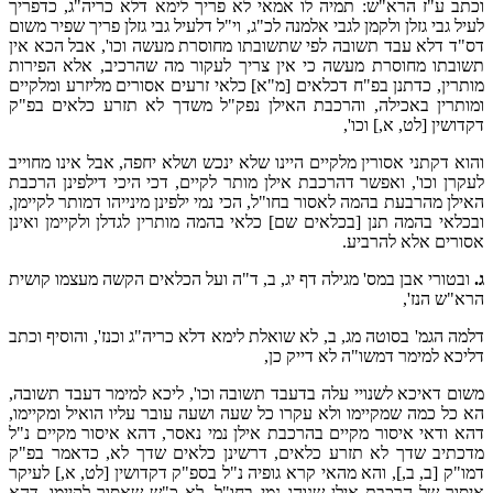
וכתב ע"ז הרא"ש: תמיה לו אמאי לא פריך לימא דלא כריה"ג, כדפריך
לעיל גבי גזלן ולקמן לגבי אלמנה לכ"ג, וי"ל דלעיל גבי גזלן פריך שפיר משום
דס"ד דלא עבד תשובה לפי שתשובתו מחוסרת מעשה וכו', אבל הכא אין
תשובתו מחוסרת מעשה כי אין צריך לעקור מה שהרכיב, אלא הפירות
מותרין, כדתנן בפ"ח דכלאים [מ"א] כלאי זרעים אסורים מליזרע ומלקיים
ומותרין באכילה, והרכבת האילן נפק"ל משדך לא תזרע כלאים בפ"ק
דקדושין [לט, א,] וכו',
והוא דקתני אסורין מלקיים היינו שלא ינכש ושלא יחפה, אבל אינו מחוייב
לעקרן וכו', ואפשר דהרכבת אילן מותר לקיים, דכי היכי דילפינן הרכבת
האילן מהרבעת בהמה לאסור בחו"ל, הכי נמי ילפינן מינייהו דמותר לקיימן,
ובכלאי בהמה תנן [בכלאים שם] כלאי בהמה מותרין לגדלן ולקיימן ואינן
אסורים אלא להרביע.
ג.
ובטורי אבן במס' מגילה דף יג, ב, ד"ה ועל הכלאים הקשה מעצמו קושית
הרא"ש הנז',
דלמה הגמ' בסוטה מג, ב, לא שואלת לימא דלא כריה"ג וכנז', והוסיף וכתב
דליכא למימר דמשו"ה לא דייק כן,
משום דאיכא לשנויי עלה בדעבד תשובה וכו', ליכא למימר דעבד תשובה,
הא כל כמה שמקיימו ולא עקרו כל שעה ושעה עובר עליו הואיל ומקיימו,
דהא ודאי איסור מקיים בהרכבת אילן נמי נאסר, דהא איסור מקיים נ"ל
מדכתיב שדך לא תזרע כלאים, דרשינן כלאים שדך לא, כדאמר בפ"ק
דמו"ק [ב, ב,], והא מהאי קרא גופיה נ"ל בספ"ק דקדושין [לט, א,] לעיקר
איסור של הרכבת אילן שנוהג נמי בחו"ל, לא כ"ש שאסור לקיימו, דהא