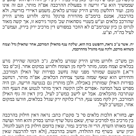
שממשיך הוא ע"י זריעה זו בפעולת ההרכבה אפ"ה מותר, וגם זה אינו
מובן. ועוד דהלשון: מזרע הירק שנזרע כלאים, משמע דאיירי בזריעה, ולא
בהרכבה, אמנם ברמב"ם מהדורת פרנקל גורס: ולזרוע מזרע הירק
שהורכב כלאים וע"ש בשנויי נוסחאות שכ' מקור גירסא זו, אך קשה מאוד
לגרוס כן כיון שברמב"ם לא הוזכר במפורש דין מרכיב ירק בירק, ועמש"כ
לעיל בה"ה, וצ"ע.
יח.
אשר ע"כ נראה, דהפשט בזה הוא, שלקח ענף מהאילן המורכב, אחר שהאילן גדל וצמח
כשהוא מורכב, ולקח ענף מהגדל מההרכבה,
וכן מש"כ: ולזרוע מזרע הירק שנזרע כלאים, ג"כ הכוונה שהירק נזרע
בכלאים וצמח ממנו, מותר ליקח מן הצומח ולזרוע במקום אחר. [וכ"פ בס'
ד"א.] והטעם שמותר מפני שזה נחשב כפירות של האילן המורכב,
והחידוש הוא שאף שמזה נמשך צמיחת הכלאים, אפ"ה מותר, דנחשב
כפירות האילן שמותרין באכילה, ולכן מותרין גם בנטיעה וזריעה, וכן היה
מפרש בעל המחנה -אפרים ולכן הקשה דאיך מותר לנטוע את הענף הזה
שנתרבה מהכלאים. אבל יש לישב כמש"כ לעיל, כיון דאין זה גוף האילן
המורכב, רק לקח ממנו ענף, הר"ז כלוקח ירק שגדל בכלאים, וזורעו במקום
אחר, וכמש"כ לעיל.
יט.
בחזו"א הלכות כלאים סי' ב' סקט"ז כתב: נראה דאין חילוק בהרכבה
בין מרכיב גוף למרכיב שרף, שאם נוטל שרף ונותנו בסדק והוא חוזר ועושה
ענף מאותו השרף, הרי זה מרכיב גמור, שאין בדומם חילוק בין העב להנוזל,
וכיון שיש בשרף כח ההולדה, חשוב בהרכבה, [ולא דמי להרבעה שאין