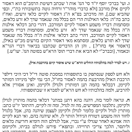
ו.
ועי' בברכי יוסף יו"ד סי' הנז' אות ז' שכתב דשיטת הרמב"ם הוא דאסור
לקיים אילן מורכב [ולא כדברי מוהר"ר זרחיה גוטה בתשובותיו כת"י, וכפי
שהביא שם.], וזה מדכתב בפ"א ה"ג דאסור לקיים כלאי זרעים, ואח"ז
כתב בה"ה: כלאי האילנות הרי הם בכלל מה שנאמר שדך לא זרע כלאים,
ומסתמות דבריו משמע דאסור לקיים המורכב, דהרי כתב דכלאי אילנות
ה"ה בכלל מה שנאמר שדך לא זרע כלאים, ומסתמות דבריו משמע
דאסור לקיים המורכב, דהרי כתב דכלאי אילנות ה"ה בכלל מה שנאמר
שדך לא תזרע כלאים, ומסתמא מאי דאסור הקיום בזרעים מכ"ש באילן,
[דאסור אף בחו"ל.] , והן הן הדברים שכתבנו בביאור דברי הגר"א
וכאמור, [ובברכ"י לא הביא את דברי תוס' הרא"ש בסוטה הנז'. יעו"ש.]
ז.
ויש לברר למה בהלכותיו החליט הרא"ש שיש איסור קיום בהרכבת אילן,
ולא חש לספק שנסתפק בו בתוספותיו במסכת סוטה די"ל דכי היכי דילפי'
הרכבת האילן מהרבעת בהמה לאסור בחו"ל, הכי נמי ילפי' מינייהו דמותר
לקיימן, דבכלאי בהמה תנן דמותרין ולגדלן ולקיימן, ואינן אסורין אלא
להרביע, ולמה בהלכותיו לא חש הרא"ש לסברא זו שבתוספותיו.
ח.
ונראה לומר בזה, דהנה בהא דתנן במתני' דכלאי בהמה מותרין לגדלן
ולקיימן, נתלבטו המפרשים, מה זה לגדל, ומה זה לקיים, דהתוס' יו"ט כתב:
מותרין לגדל ולקיים כלומר לגדלן ולקיימן לעצמן שיהנה בהן, אבל בלגדל
לחוד הוה משמע דטורח הגידול הותר לו, ולא שיהנה בהם, ואי תנא לקיים
הוה אמינא לאחר שגדלו ע"י נכרי, אבל לגדלם הוה דומיא דזריעת כלאים
וליתסר, הלכך צריכי תרוייהו. ובתפא"י פירש: לגדלם בביתו, ולקיימם
למלאכתו, ובמשנה ראשונה שם כתב דהתיו"ט דחק בחנם, דהפירוש הוא