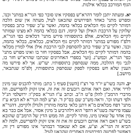
הגוף המורכב בכלאי אילנות.
יא.
ומעתה יתכן לומר דהרא"ש בפסקיו אינו סובר כפי הגר"א במתני' וכנז',
ומפרש מתני' כאחד הפירושים שהבאנו לעיל, מעתה אין שום הלכה
דמותר לקיים גוף הכלאים בכלאי בהמה, ואשר ע"כ שפיר כתב בפסקיו
שלוקין על הרכבת האילן ועל קיומו, דגם בכלאי בהמה לא מצינו שמותר
לקיים גוף הכלאים, אולפ בתוספותיו פירש מתני' דכלאים כפי הגר"א,
דלפ"ז מפורש במתני' דמותר לקיים גוף הכלאים, ככלאים, בכלאי בהמה,
וכנז', ואשר ע"כ שפיר כתב להסתפק לגבי הרכבת אילן אולי למדין מכלאי
בהמה דמותר לקיים גוף הכלאים, אבל בפסקיו חזר בו ואינו מפרש מתני'
כפי' הגר"א, וכמש"נ. [ועי' בספרי האחרונים שכתבו שהרא"ש חזר בו,
לגבי גוף ההלכה, ממה שנסתפק בתוספותיו. יעו"ש. אך לא פירשו מה
הענין שלא חש בפסקיו לספק שנסתפק בתוספותיו, ןלפ"מ שנתבאר,
מיושב.]
יב.
והנה בשו"ע יו"ד סי' רצ"ז [השני] סעיף ג' כתב: מותר להכניס שני מינין
לדיר אחד, ואם ראה אותם רובעים זה את זה, אינו זקוק להפרישם, וזה
מדברי הרמב"ן להלן פ"ט ה"ב. וכתב ע"ז הגר"א בסק"ו: ירושלמי הנ"ל
ולפי דעתו וכו'. וראה מש"כ שם בס"ק ד'. וצ"ע למה הגר"א לא הביא ע"ז
מתני' דפח מכלאים מ"א דתנן כלאי בהמה מותרין ולגדלן ולקיימן, דהגר"א
עצמו פירשה בשנו"א דהפי' הוא דלהרביע ב' מינין אסור, אבל אם כבר בא
מין אחד על שאינו מינו, מותר לקיים, וזה ממש הדין של הרמב"ם שהובא
בשו"ע דאם ראה אותם רובעים זה את זה אינו זקוק להפרישם, ולמה לא
הביא זה הגר"א, וצ"ע, אם לא שנאמר דבמתני' אינו מפורש דין זה,
דאפשר לפרשה כפירושים האחרים שהבאנו לעיל.