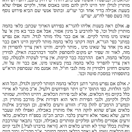
מותרין לגדלן יחד היינו ליתן להם מזונו באבוס אחד, ולקיים אפילו שלא
בשעת אכילה בדיר אחד וכו' יעו"ש. ובתוס' אנשי שם הביא פירוש נוסף
בזה בשם ספר לח"ש, יעו"ש.
ט.
אולם ראה בשנות אליהו להגר"א בפירוש הארוך שכתב: כלאי בהמה
מותרין לגדל וכו', פי' להרביע ב' מינין אסור, אבל אם כבר בא מין א' על
שאינו מינו מותר לקיים. או אם כבר נולד מותר לגדל. והנה אם נפרש
במתני' כפי' הגר"א, דמה דקתני כלאי בהמה מותר לקיימן היינו דאם כבר
בא מין אחד על שאינו מינו , מותר לקיים. והיינו דאין צריך להפרידן זה
מזה, לאור זה שפיר יש מקום להסתפק ולומר דבהרכבת האילן, למידין
מכלאי בהמה, דאם ההרכבה כבר קיימת, אין צריך לעקרה ולבטלה, כמו
דאין צריך להפריד כלאי בהמה במין בשאינו מינו, אם כבר זה על זה,
ומשום דחזינן דלמידין זה מזה לגבי חו"ל, וזה אמנם מה שנסתפק הרא"ש
בתוספותיו במסכת סוטה וכנז'.
י.
אולם אם נפרש מתני' דתנן דכלאי בהמה דמותר לקיימן ולגדלן, הכל הוא
לגבי הולדות, כפי התוס' יו"ט ויתר הפירושים דלעיל, א"כ מתני' לא איירי
כלל בקיום גוף הכלאים, אלא לגבי פירות הכלאים, דהיינו הולדות, שמותר
לגדלן ולקיימן, ולגבי הפירות ודאי הוא דפירות אילן מורכב מותרין הן.
וכמש"כ הרמב"ם להלן בה"ז: הזורע זרעים כלאים, וכן המרכיב אילנות
כלאים אע"פ שהוא לוקה הרי אלו מותרין באכילה, ואפילו לזה שעבר
וזרען, שלא נאסר אלא זריעתן בלבד. וכתב הכ"מ: בספ"ח דכלאים, כלאי
זרעים אסורים מלזרוע ומלקיים ומותרים באכילה, וכבר נתבאר שהרכבת
אילנות בכלל שדך לא תזרע כלאים היא. [וראה בדברנו לעיל.] ולגבי קיום
גוף הכלאים עצמן, לא נאמר בכלאי בהמה דמותר, א"כ מהכ"ת נתיר קיום