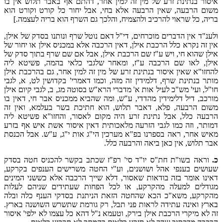
איסור בנתינת זרע של מין זה למין אחר, דהתם אף באבר תלוש אין בו
משום הרבעה, שאין הרבעה אלא בחי, אבל יחור כל קורט וקורט הוא
בריה, כל שראוי להרכיב ולהצמיח, והלכך גם השרף הוא בריה לעצמה.]
ולענ"ד אין הדברים מוכרחים, די"ל דאם נוטל שרף ונותנו בסדק של אילן,
אין זה נקרא כלל הרכבת אילן, דאין הרכבה אלא במכניס אילן או יחור של
אילן שהוא חי, ויש ע"ז שם הרכבת אילן, אבל אם שם שרף בתוך סדק של
אילן, לאו שם הרכבה ע"ז, ומאחר שלגבי כלאי בהמה, פשיטא ליה
להחזו"א שאין איסור בנתינת זרע של מין זה למין אחר, גם בהרכבת אילן
מותר בנתינת שרף, דלמידין זה מזה, וכמו דאמרי' בקדושין לט, א, לגבי
חו"ל, ועי' מש"כ לעיל אות א' מדברי הרא"ש בסוטה מג, ב, לגבי קיום אילן
מורכב, דיל דלימידין מהדדי, ע"ש, ומה שהביא ממכניס אבר חי, דאין בו
משום הרבעה, פלא, דאבר תלוש, הוא חתיכת בשר בעלמא, ואין זה
הרבעה כלל, אבל נתינת זרע היה מקום לאסור, והחזו"א פשיטא ליה
דמותר, וזה כמו לגבי הזרעה מלאכותית דאין איסור אשת איש אף בזרע
מאיש אחר, ראה בספרנו בפ"א מערכין הי"ג אות י"ג, ע"ש. אבל הכנסת
אבר תלוש, אין כאן ביאה והרבעה כלל.
כ.
וראה בשו"ת חת"ס יו"ד סי' רפ"ז שכתב בקשר להכניס חטה בסדק
שעושים בענפי אהל ושושנים, וע"י החטה משרישים הענפים בקרקע,
דאינו אומר בזה בודאות שאסור, דלא שייך הרכבה אלא כששני המינים
מגודלים למעלה מהקרקע, או לכל הפחות שעתידים שניהם לעלות
מהקרקע, משא"כ הכא שהחטה הזאת הניתנת בסדקי הענף כלה ובלה
בארץ ואינה עתידה לראות פני תבל, רק גורמת שתשרש השושנה בארץ.
זה לא מיקרי הרכבת אילן בירק, וטעמא נ"ל דהא כל עצמו לא ילפי' איסור