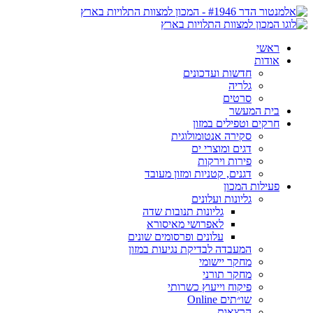
ראשי
אודות
חדשות ועדכונים
גלריה
סרטים
בית המעשר
חרקים וטפילים במזון
סקירה אנטומולוגית
דגים ומוצרי ים
פירות וירקות
דגנים, קטניות ומזון מעובד
פעילות המכון
גליונות ועלונים
גליונות תנובות שדה
לאפרושי מאיסורא
עלונים ופרסומים שונים
המעבדה לבדיקת נגיעות במזון
מחקר יישומי
מחקר תורני
פיקוח וייעוץ כשרותי
שו״תים Online
הרצאות