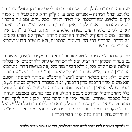
יג.
ראה ברמב"ם להלן בה"ז שכתב: ומותר ליטע יחור מן האילן שהורכב
כלאים. ובהג' המחנה – אפרים כתב ע"ז: ק"ק דהא כתב לעיל ה"ג אסור
לקיים כלאים, ומהירושלמי אין ראיה דמיירי בשל גויים. ומבואר בדבריו
דס"ל דלהרמב"ם אסור לקיים אילן מורכב, וזה בכלל מש"כ בה"ג : ואסור
לאדם לקיים כלאי זרעים בשדהו אלא עוקר אותן, ונכלל בד"ז גם אילן
מורכב, ומשום דנפק"ל לאיסור ההרכבה מקרא דשדך לא תזרע כלאים,
וזה כדברי הברכ"י בסי' הנז' בשיטת הרמב"ם, ולא כמש"כ הרז"ג שהביא
הברכ"י שם. ע"ש.
יד.
וקושיתו דלמה מותר ליטע יחור וכו', הא הוי כמקיים כלאים, הקשה כן
גם בערוך השלחן יו"ד רצ"ג, ובא לחדש חידוש גדול דלהרמב"ם אין בכלאי
אילנות איסור קיום כלל, מדלא הזכיר מזה כלל [וזה בשיטת הררז"ג שהביא
הברכ"י] וגם הרא"ש שכתב בפסקיו שאסור [וכ"פ הטור והשו"ע וכנז' .]
ומשום דלא גרע מכלאי זרעים [ובשי' הרמב"ם שמותר לשיטתו, הטעם
הוא משום שדין הרכבה כדין הרבעה, וזאת כסברת הרא"ש בסוטה מג, ב,
והעה"ש לא הביאו.] כונתו מיד אחר ההרכבה כשעדין לא נתגדל האילן
כלל מחויב ליטול המורכב מעצם האילן, וזה כמו בזרעים באמצע הגידול,
אבל כשכבר נשתרש ונעשה אילן הוי היתר גמור, ולכן מותר ליקח יחור
ממנה וליטע אותה כיון שכבר נתגדלה, ובא בזה ללמד זכות על כלל ישראל
בחו"ל שקונים כרמים ופרדסים מורכבים מהגוים ומקיימים אותם, יעו"ש.
וזה חידוש גדול.[וראה בחת"ס יו"ד סי' רפ"ח.]
טו.
ולעיקר קושיתם למה מותר ליטע יחור מהכלאים, הרי יש איסור מקיים כלאים,