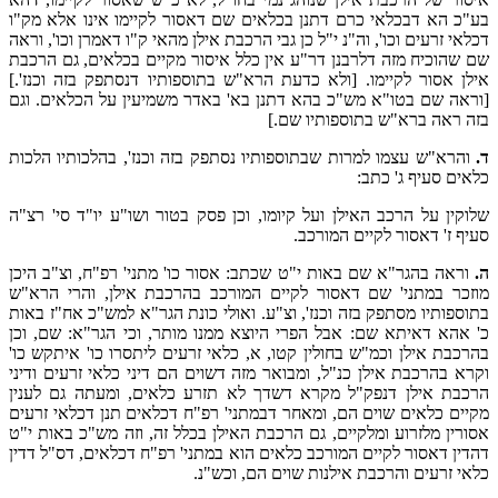
בע"כ הא דבכלאי כרם דתנן בכלאים שם דאסור לקיימו אינו אלא מק"ו
דכלאי זרעים וכו', וה"נ י"ל כן גבי הרכבת אילן מהאי ק"ו דאמרן וכו', וראה
שם שהוכיח מזה דלרבנן דר"ע אין כלל איסור מקיים בכלאים, גם הרכבת
אילן אסור לקיימו. [ולא כדעת הרא"ש בתוספותיו דנסתפק בזה וכנז'.]
[וראה שם בטו"א מש"כ בהא דתנן בא' באדר משמיעין על הכלאים. וגם
בזה ראה ברא"ש בתוספותיו שם.]
ד.
והרא"ש עצמו למרות שבתוספותיו נסתפק בזה וכנז', בהלכותיו הלכות
כלאים סעיף ג' כתב:
שלוקין על הרכב האילן ועל קיומו, וכן פסק בטור ושו"ע יו"ד סי' רצ"ה
סעיף ז' דאסור לקיים המורכב.
ה.
וראה בהגר"א שם באות י"ט שכתב: אסור כו' מתני' רפ"ח, וצ"ב היכן
מוזכר במתני' שם דאסור לקיים המורכב בהרכבת אילן, והרי הרא"ש
בתוספותיו מסתפק בזה וכנז', וצ"ע. ואולי כונת הגר"א למש"כ אח"ז באות
כ' אהא דאיתא שם: אבל הפרי היוצא ממנו מותר, וכי הגר"א: שם, וכן
בהרכבת אילן וכמ"ש בחולין קטו, א, כלאי זרעים ליתסרו כו' איתקש כו'
וקרא בהרכבת אילן כנ"ל, ומבואר מזה דשוים הם דיני כלאי זרעים ודיני
הרכבת אילן דנפק"ל מקרא דשדך לא תזרע כלאים, ומעתה גם לענין
מקיים כלאים שוים הם, ומאחר דבמתני' רפ"ח דכלאים תנן דכלאי זרעים
אסורין מלזרוע ומלקיים, גם הרכבת האילן בכלל זה, וזה מש"כ באות י"ט
דהדין דאסור לקיים המורכב כלאים הוא במתני' רפ"ח דכלאים, דס"ל דדין
כלאי זרעים והרכבת אילנות שוים הם, וכש"נ.