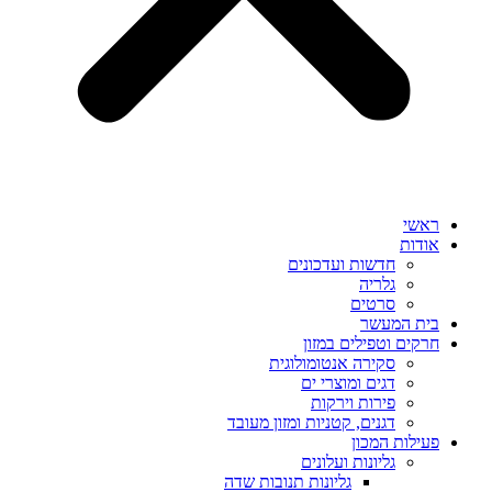
ראשי
אודות
חדשות ועדכונים
גלריה
סרטים
בית המעשר
חרקים וטפילים במזון
סקירה אנטומולוגית
דגים ומוצרי ים
פירות וירקות
דגנים, קטניות ומזון מעובד
פעילות המכון
גליונות ועלונים
גליונות תנובות שדה