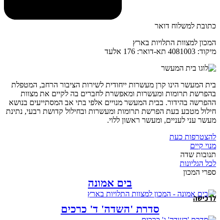
כתובת למשלוח דואר
המכון למצוות התלויות בארץ
מיקוד: 4081003 תא-דואר: 176 אלעד
בית המעשר הינו קרן מעשרות ייחודית לשירות הציבור הרחב, המטפלת
בהפרשת תרומות ומעשרות ומאפשרת לחברים בה לקיים את מצוות
ההפרשה בהידור. בבית המעשר מנויים אלפי בתי אב המסתייעים בנושא
חילול מטבע בעת הפרשת תרומות ומעשרות ובחילול קדושת רבעי, נתינת
מעשר עני לעניים, ומעשר ראשון ללוי.
להצטרפות כעת
מנוי קיים
תנובות שדה
לכל הגליונות
ספרי המכון
בים אמונה
לרכישה
סדרת 'השדה' ד' כרכים