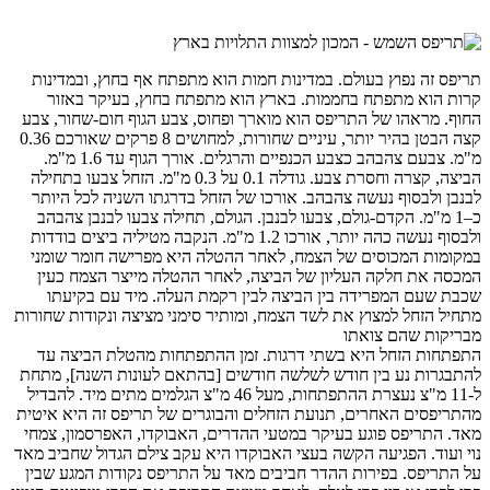
תריפס זה נפוץ בעולם. במדינות חמות הוא מתפתח אף בחוץ, ובמדינות
קרות הוא מתפתח בחממות. בארץ הוא מתפתח בחוץ, בעיקר באזור
החוף. מראהו של התריפס הוא מוארך ופחוס, צבע הגוף חום-שחור, צבע
קצה הבטן בהיר יותר, עיניים שחורות, למחושים 8 פרקים שאורכם 0.36
מ"מ. צבעם צהבהב כצבע הכנפיים והרגלים. אורך הגוף עד 1.6 מ"מ.
הביצה, קצרה וחסרת צבע. גודלה 0.1 על 0.3 מ"מ. הזחל צבעו בתחילה
לבנבן ולבסוף נעשה צהבהב. אורכו של הזחל בדרגתו השניה לכל היותר
כ–1 מ"מ. הקדם-גולם, צבעו לבנבן. הגולם, תחילה צבעו לבנבן צהבהב
ולבסוף נעשה כהה יותר, אורכו 1.2 מ"מ. הנקבה מטיליה ביצים בודדות
במקומות המכוסים של הצמח, לאחר ההטלה היא מפרישה חומר שומני
המכסה את חלקה העליון של הביצה, לאחר ההטלה מייצר הצמח כעין
שכבת שעם המפרידה בין הביצה לבין רקמת העלה. מיד עם בקיעתו
מתחיל הזחל למצוץ את לשד הצמח, ומותיר סימני מציצה ונקודות שחורות
מבריקות שהם צואתו
התפתחות הזחל היא בשתי דרגות. זמן ההתפתחות מהטלת הביצה עד
להתבגרות נע בין חודש לשלשה חודשים [בהתאם לעונות השנה], מתחת
ל-11 מ"צ נעצרת ההתפתחות, מעל 46 מ"צ הגלמים מתים מיד. להבדיל
מהתריפסים האחרים, תנועת הזחלים והבוגרים של תריפס זה היא איטית
מאד. התריפס פוגע בעיקר במטעי ההדרים, האבוקדו, האפרסמון, צמחי
נוי ועוד. הפגיעה הקשה בעצי האבוקדו היא עקב צילם הגדול שחביב מאד
על התריפס. בפירות ההדר חביבים מאד על התריפס נקודות המגע שבין