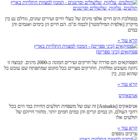
תולעים, עלקות, שלשולים וסרטנים
בממלכת הים חיים אלפי מינים של בעלי חיים זעירים שונים, גודלם נע בין
מיקרון [אלפית המילימטר] לכמה ס"מ. הם חיים הן בימים ואגמים והן
במים
קרא עוד »
פסוקאים [כיני ספרים]
הפסוקאים הם סדרה של חרקים זעירים המונה כ-2000 מינים. קבוצה זו
ניזונה מעובש ומלחות. החרקים מצויים בכל מקום שמתפתח שם עובש כל
שהוא כגון, בין
קרא עוד »
אניסאקיס
אניסאקיס [Anisakis] זה שם של משפחת תולעים החיות במי הים בכל
רחבי העולם, הן במים קרים והן במים חמים יותר. מחזור חייהם של
תולעים אלו
קרא עוד »
ערכים נוספים