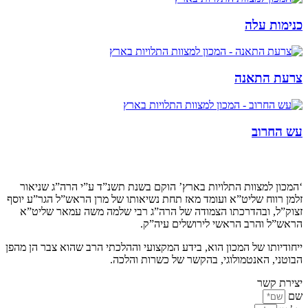
כנימות עלה
צרעת התאנה
עש החרוב
קצת עלינו…
‘המכון למצוות התלויות בארץ’ הוקם בשנת תשנ”ד ע”י הרה”ג שניאור
זלמן רווח שליט”א ועומד מאז תחת נשיאותו של מרן הראש”ל הגר”ע יוסף
זצוק”ל, ובהדרכתו הצמודה של הרה”ג רבי שלמה משה עמאר שליט”א
הראש”ל והרב הראשי לירושלים עיה”ק.
ייחודיותו של המכון הוא, בידע המקצועי וההלכתי הרב שהוא צבר הן מהפן
הבוטני, האנטמולוגי, בהקשר של כשרות והלכה.
יצירת קשר
שם