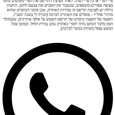
פרי לפרי או בין פרי לעלה. לאחר מציצת התריפס את הפרי מופיעים סימני
מציצה אפורים-מוכספים, שכעבור זמן הופכים את צבעם לחום. רגישות
גדולה יש לפגיעת תריפס זה בפירות האתרוג, שכן סימני הכתמים שהוא
מותיר אחריו – פוסלים את האתרוג לברכה [זכורה לי בשנת תשנ"ו,
תופעה של הופעת כתמים של תריפס השמש על אלפי אתרוגים, שבמהלך
הזמן מלבד הכתם נהיה 'חסר' באתרוג עקב נבירת הזחל. וכמובן שכל
המטע נפסל משיווק ככשר לברכה].