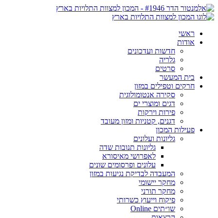
ראשי
אודות
חדשות ועדכונים
גלריה
סרטים
בית המעשר
חרקים וטפילים במזון
סקירה אנטומולוגית
דגים ומוצרי ים
פירות וירקות
דגנים, קטניות ומזון מעובד
פעילות המכון
גליונות ועלונים
גליונות תנובות שדה
לאפרושי מאיסורא
עלונים ופרסומים שונים
המעבדה לבדיקת נגיעות במזון
מחקר יישומי
מחקר תורני
פיקוח וייעוץ כשרותי
שו״תים Online
הרצאות