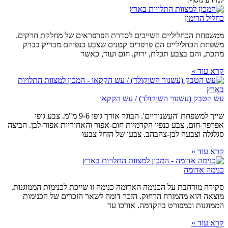
כחליל הרימון
ממשפחת הכחליליים השייכים לסדרת הפרפראים של מחלקת חרקים.
משפחת הכחליליים הם פרפרים קטנים שצבע כנפיהם מבריק בברק
מתכת, והם בצבע תכלת, ירוק, חום ועוד, כאשר
קרא עוד »
עש הטבק (עשנור השוקולד) / עש הקקאו
שייך למשפחת 'העשנוריים'. הבוגר אורך גופו 9-6 מ"מ. צבע גופו
אפרפר-חום, צבע כנפיו הקדמיות חום-אפור והאחוריות אפור-לבן. הביצה
סגלגלה וצבעה לבן-צהבהב. צבעו של הזחל צבעו
קרא עוד »
כנימה אדומה
סקירה מורחבת על הכנימה האדומה כנימה זו שייכת לכנימות הממוגנות.
מוצאה הוא מהמזרח הרחוק. הזכר דומה לשאר הזכרים של הכנימות
הממוגנות וכמפורט בהקדמה. אורכו עד
קרא עוד »