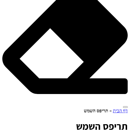
דף הבית
»
תריפס השמש
ת
ריפס השמש