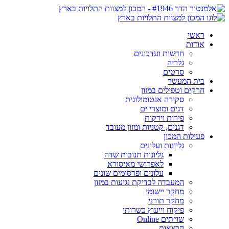
ראשי
אודות
חדשות ועדכונים
גלריה
סרטים
בית המעשר
חרקים וטפילים במזון
סקירה אנטומולוגית
דגים ומוצרי ים
פירות וירקות
דגנים, קטניות ומזון מעובד
פעילות המכון
גליונות ועלונים
גליונות תנובות שדה
לאפרושי מאיסורא
עלונים ופרסומים שונים
המעבדה לבדיקת נגיעות במזון
מחקר יישומי
מחקר תורני
פיקוח וייעוץ כשרותי
שו״תים Online
הרצאות