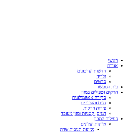
ראשי
אודות
חדשות ועדכונים
גלריה
סרטים
בית המעשר
חרקים וטפילים במזון
סקירה אנטומולוגית
דגים ומוצרי ים
פירות וירקות
דגנים, קטניות ומזון מעובד
פעילות המכון
גליונות ועלונים
גליונות תנובות שדה