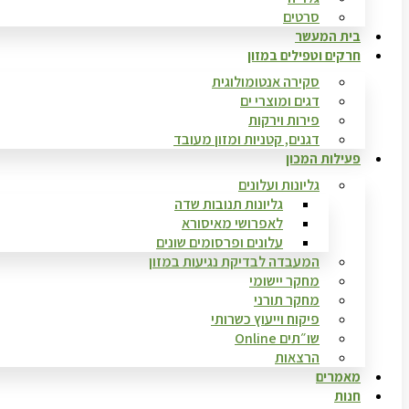
סרטים
בית המעשר
חרקים וטפילים במזון
סקירה אנטומולוגית
דגים ומוצרי ים
פירות וירקות
דגנים, קטניות ומזון מעובד
פעילות המכון
גליונות ועלונים
גליונות תנובות שדה
לאפרושי מאיסורא
עלונים ופרסומים שונים
המעבדה לבדיקת נגיעות במזון
מחקר יישומי
מחקר תורני
פיקוח וייעוץ כשרותי
שו״תים Online
הרצאות
מאמרים
חנות