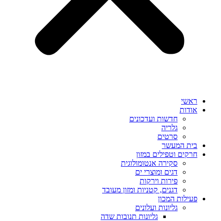
ראשי
אודות
חדשות ועדכונים
גלריה
סרטים
בית המעשר
חרקים וטפילים במזון
סקירה אנטומולוגית
דגים ומוצרי ים
פירות וירקות
דגנים, קטניות ומזון מעובד
פעילות המכון
גליונות ועלונים
גליונות תנובות שדה