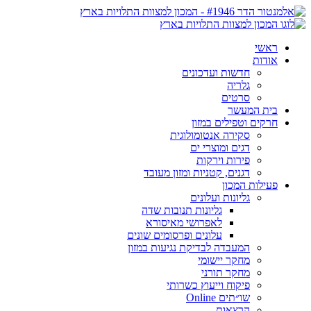
ראשי
אודות
חדשות ועדכונים
גלריה
סרטים
בית המעשר
חרקים וטפילים במזון
סקירה אנטומולוגית
דגים ומוצרי ים
פירות וירקות
דגנים, קטניות ומזון מעובד
פעילות המכון
גליונות ועלונים
גליונות תנובות שדה
לאפרושי מאיסורא
עלונים ופרסומים שונים
המעבדה לבדיקת נגיעות במזון
מחקר יישומי
מחקר תורני
פיקוח וייעוץ כשרותי
שו״תים Online
הרצאות