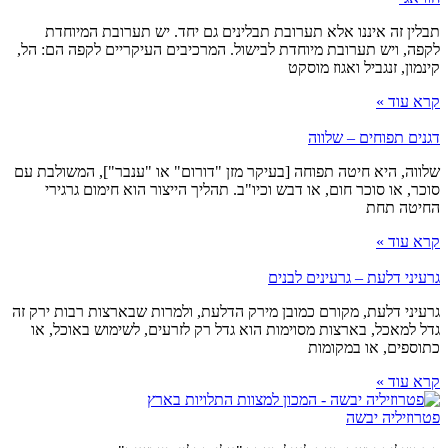
תבלין זה איננו אלא תערובת תבלינים גם יחד. יש תערובת המיוחדת
לקפה, ויש תערובת מיוחדת לבישול. המרכיבים העיקריים לקפה הם: הל,
קינמון, זנגביל ואגוז מוסקט
קרא עוד »
דגנים תפוחים – שלווה
שלווה, היא חיטה תפוחה [בעיקר מזן "דורום" או "ענבר"], המשולבת עם
סוכר, או סוכר חום, או דבש וכיו"ב. תהליך הייצור הוא חימום גרגירי
החיטה תחת
קרא עוד »
גרעיני דלעת – גרעינים לבנים
גרעיני דלעת, מקורם כמובן מירק הדלעת, ולמרות שבארצות רבות ירק זה
גדל למאכל, בארצות מסוימות הוא גדל רק לזרעים, לשימוש באוכל, או
כתוספים, או במקומות
קרא עוד »
פטרוזיליה יבשה