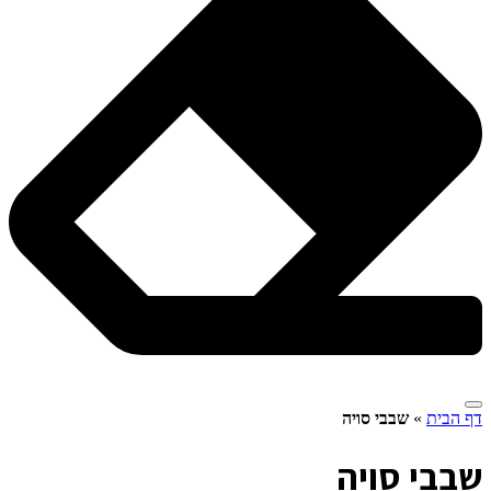
דף הבית
»
שבבי סויה
ש
בבי סויה