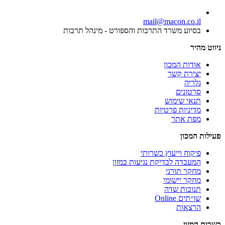
mail@macon.co.il
בסיוע משרד התרבות והספורט - מינהל תרבות
ניווט מהיר
אודות המכון
יצירת קשר
גלריה
סרטונים
תנאי שימוש
מדיניות פרטיות
מפת אתר
פעילות המכון
פיקוח וייעוץ כשרותי
המעבדה לבדיקת נגיעות במזון
מחקר תורני
מחקר יישומי
תנובות שדה
שו״תים Online
הרצאות
כשרות המזון