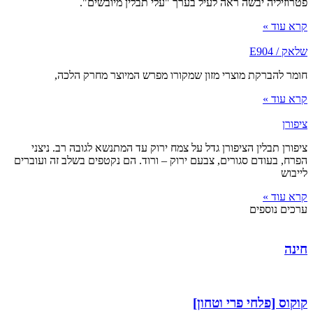
פטרוזיליה יבשה ראה לעיל בערך "עלי תבלין מיובשים".
קרא עוד »
שלאק / E904
חומר להברקת מוצרי מזון שמקורו מפרש המיוצר מחרק הלכה,
קרא עוד »
ציפורן
ציפורן תבלין הציפורן גדל על צמח ירוק עד המתנשא לגובה רב. ניצני
הפרח, בעודם סגורים, צבעם ירוק – ורוד. הם נקטפים בשלב זה ועוברים
לייבוש
קרא עוד »
ערכים נוספים
חינה
קוקוס [פלחי פרי וטחון]