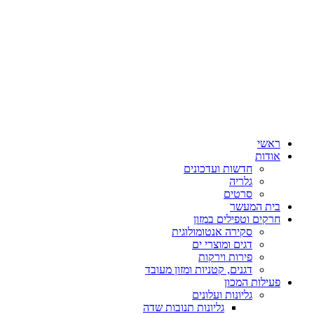
ראשי
אודות
חדשות ועדכונים
גלריה
סרטים
בית המעשר
חרקים וטפילים במזון
סקירה אנטומולוגית
דגים ומוצרי ים
פירות וירקות
דגנים, קטניות ומזון מעובד
פעילות המכון
גליונות ועלונים
גליונות תנובות שדה