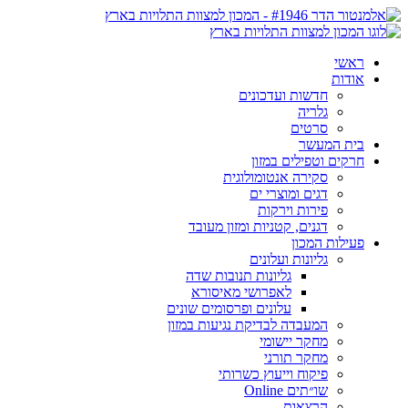
ראשי
אודות
חדשות ועדכונים
גלריה
סרטים
בית המעשר
חרקים וטפילים במזון
סקירה אנטומולוגית
דגים ומוצרי ים
פירות וירקות
דגנים, קטניות ומזון מעובד
פעילות המכון
גליונות ועלונים
גליונות תנובות שדה
לאפרושי מאיסורא
עלונים ופרסומים שונים
המעבדה לבדיקת נגיעות במזון
מחקר יישומי
מחקר תורני
פיקוח וייעוץ כשרותי
שו״תים Online
הרצאות