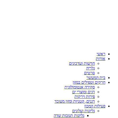
ראשי
אודות
חדשות ועדכונים
גלריה
סרטים
בית המעשר
חרקים וטפילים במזון
סקירה אנטומולוגית
דגים ומוצרי ים
פירות וירקות
דגנים, קטניות ומזון מעובד
פעילות המכון
גליונות ועלונים
גליונות תנובות שדה