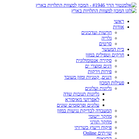
ראשי
אודות
חדשות ועדכונים
גלריה
סרטים
בית המעשר
חרקים וטפילים במזון
סקירה אנטומולוגית
דגים ומוצרי ים
פירות וירקות
דגנים, קטניות ומזון מעובד
פעילות המכון
גליונות ועלונים
גליונות תנובות שדה
לאפרושי מאיסורא
עלונים ופרסומים שונים
המעבדה לבדיקת נגיעות במזון
מחקר יישומי
מחקר תורני
פיקוח וייעוץ כשרותי
שו״תים Online
הרצאות