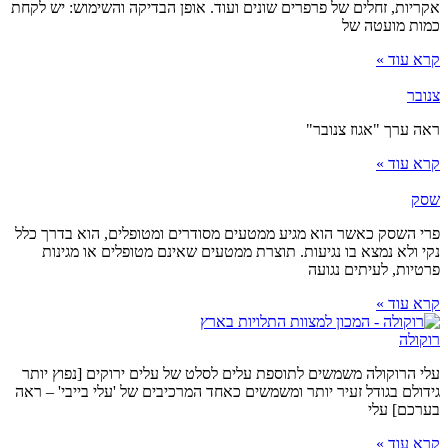
אקריות, זחלים של פרפרים שונים ועוד. אופן הבדיקה והשימוש: יש לקחת
כמות מועטה של
קרא עוד »
צנובר
ראה ערך "אגוז צנובר"
קרא עוד »
שסק
פרי השסק כאשר הוא מגיע ממטעים מסודרים ומטופלים, הוא בדרך כלל
נקי ולא נמצא בו נגיעות. תוצרת ממטעים שאינם מטופלים או מגינות
פרטיות, לעיתים נגועה
קרא עוד »
רוקולה
עלי הרוקולה משמשים לתוספת עלים לסלט של עלים ירוקים [נפוץ יותר
גידולם בגודל זעיר יותר ומשמשים כאחד המרכיבים של 'עלי בייבי' – ראה
בערכם] עלי
קרא עוד »