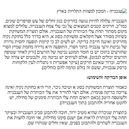
העגבנייה עלולה להיות נגועה בחרקים כגון זחלים של עש ופרפרים שונים.
כמו"כ, חרקים קטנים הנמצאים על גבי עלי צמח העגבנייה, עלולים למצוא
מקום מסתור תחת עלי הכותרת של העגבנייה. אולם תוצרת המשווקת
בשיווק מסודר אצל חקלאים ומשווקת כסוג א, היא בדרך כלל בחזקת נקיה
מחרקים ואיננה חייבת בדיקה. יש לשים לב כי קיימת תופעה יחסית נדירה
של נביטת זרעי עגבניה בתוך הפרי, התופעה היא נדירה מחמת שמיץ הפרי
שהזרעים בתוכו יש בו חומר המונע נביטה של הזרעים [ורק לאחר שטיפה
הזרעים יכולים לנבוט], אולם לעיתים יש נביטה כזו, ולנבטים יש צורה של
זחלים, וברור שאינם חרקים [עיקר אפשרות זו נתגלית לעין הלקוחות
ברסק עגבניות, ששם זה בולט ונדמה להם כזחלים].
אופן הבדיקה והשימוש:
כאמור תוצרת המשווקת כסוג א וטיבה ניכר, הרי היא בחזקת נקיה ואינה
צריכה בדיקה פנימית. אולם רצוי להוריד את עלי הכותרת של העגבנייה
ולשוטפה היטב [באם רואים תחת עלי הכותרת סימנים של מחילה, יש
לחטט אחריה ולהתבונן בתוך העגבנייה].
בתוצרת שניכרת שהיא מטיב ירוד, חובה להתבונן סביב העגבנייה ובעיקר
תחת עלי הכותרת לראות אם ישנם סימני מחילות, אזי חובה לחצות את
העגבנייה לשתיים ולהתבונן בפנים, שאין זחלים שנותרו שם.