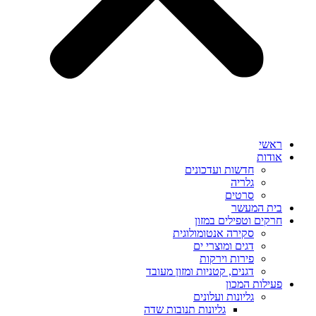
ראשי
אודות
חדשות ועדכונים
גלריה
סרטים
בית המעשר
חרקים וטפילים במזון
סקירה אנטומולוגית
דגים ומוצרי ים
פירות וירקות
דגנים, קטניות ומזון מעובד
פעילות המכון
גליונות ועלונים
גליונות תנובות שדה