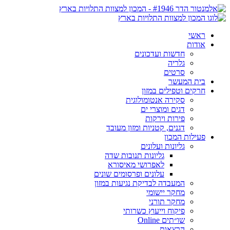
ראשי
אודות
חדשות ועדכונים
גלריה
סרטים
בית המעשר
חרקים וטפילים במזון
סקירה אנטומולוגית
דגים ומוצרי ים
פירות וירקות
דגנים, קטניות ומזון מעובד
פעילות המכון
גליונות ועלונים
גליונות תנובות שדה
לאפרושי מאיסורא
עלונים ופרסומים שונים
המעבדה לבדיקת נגיעות במזון
מחקר יישומי
מחקר תורני
פיקוח וייעוץ כשרותי
שו״תים Online
הרצאות