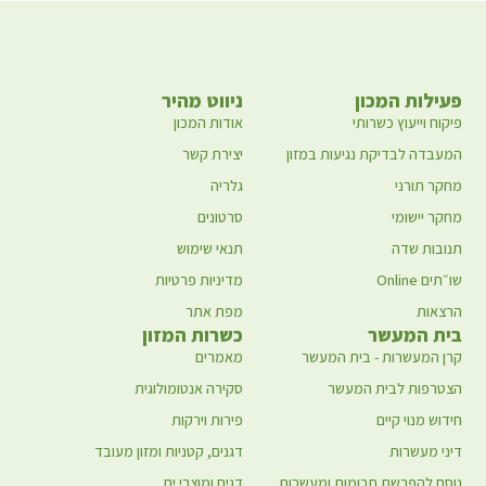
פעילות המכון
ניווט מהיר
פיקוח וייעוץ כשרותי
אודות המכון
המעבדה לבדיקת נגיעות במזון
יצירת קשר
מחקר תורני
גלריה
מחקר יישומי
סרטונים
תנובות שדה
תנאי שימוש
שו״תים Online
מדיניות פרטיות
הרצאות
מפת אתר
בית המעשר
כשרות המזון
קרן המעשרות - בית המעשר
מאמרים
הצטרפות לבית המעשר
סקירה אנטומולוגית
חידוש מנוי קיים
פירות וירקות
דיני מעשרות
דגנים, קטניות ומזון מעובד
נוסח להפרשת תרומות ומעשרות
דגים ומוצרי ים