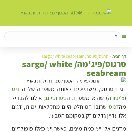
דף הבית
»
סרגוס/פיג'מה/ sargo/ white seabream
ס
רגוס/פיג'מה/ sargo/ white
seabream
דגי הסרגוס, משתייכים לאותה משפחה של ה
דניס
(
צ'יפורה
) שהיא משפחת ה
ספרוסיים
, אולם להבדיל
מה
דניס
שרובו המוחלט היום מחקלאות ימית, דגים
אלו עדיין גדלים רק במקומם הטבעי.
מדגים אלו יש כמה מינים, כאשר יש כאלו פופולריים