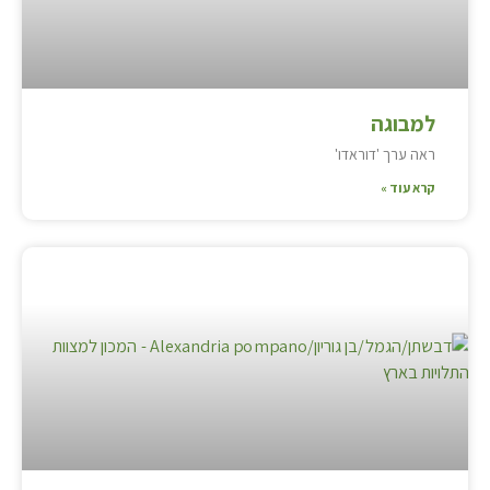
למבוגה
ראה ערך 'דוראדו'
קרא עוד »