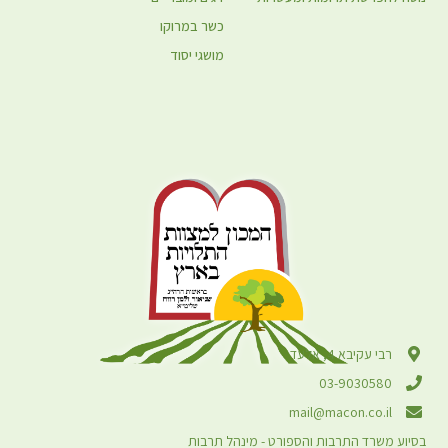
כשר במרוקו
מושגי יסוד
רבי עקיבא 4, אלעד
03-9030580
mail@macon.co.il
בסיוע משרד התרבות והספורט - מינהל תרבות