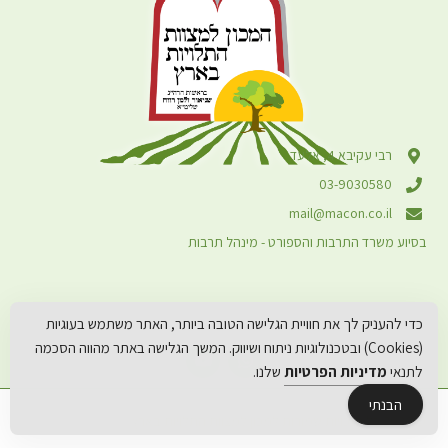
רבי עקיבא 4, אלעד
03-9030580
mail@macon.co.il
בסיוע משרד התרבות והספורט - מינהל תרבות
כדי להעניק לך את חוויית הגלישה הטובה ביותר, האתר משתמש בעוגיות
(Cookies) ובטכנולוגיות ניתוח ושיווק. המשך הגלישה באתר מהווה הסכמה
לתנאי
מדיניות הפרטיות
שלנו.
הבנתי
© 2026 כל הזכויות שמורות למכון למצוות התלויות בארץ
קידום אורגני: יוסיז קידום אתרים
עיצוב: מיכאל אמרוסי