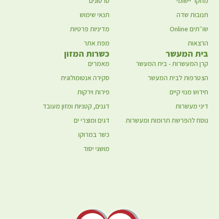
מחקר יישומי
סרטונים
תנובות שדה
תנאי שימוש
שו״תים Online
מדיניות פרטיות
הרצאות
מפת אתר
בית המעשר
כשרות המזון
קרן המעשרות - בית המעשר
מאמרים
הצטרפות לבית המעשר
סקירה אנטומולוגית
חידוש מנוי קיים
פירות וירקות
דיני מעשרות
דגנים, קטניות ומזון מעובד
נוסח להפרשת תרומות ומעשרות
דגים ומוצרי ים
כשר במרוקו
מושגי יסוד