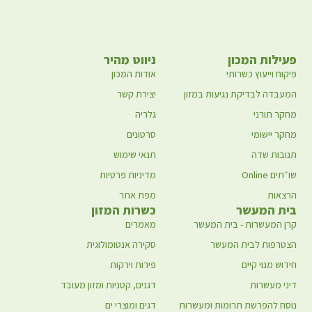
פעילות המכון
ניווט מהיר
פיקוח וייעוץ כשרותי
אודות המכון
המעבדה לבדיקת נגיעות במזון
יצירת קשר
מחקר תורני
גלריה
מחקר יישומי
סרטונים
תנובות שדה
תנאי שימוש
שו״תים Online
מדיניות פרטיות
הרצאות
מפת אתר
בית המעשר
כשרות המזון
קרן המעשרות - בית המעשר
מאמרים
הצטרפות לבית המעשר
סקירה אנטומולוגית
חידוש מנוי קיים
פירות וירקות
דיני מעשרות
דגנים, קטניות ומזון מעובד
נוסח להפרשת תרומות ומעשרות
דגים ומוצרי ים