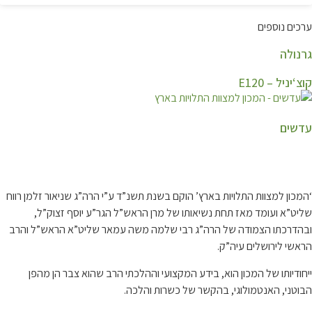
ערכים נוספים
גרנולה
קוצ‘יניל – E120
עדשים
קצת עלינו…
‘המכון למצוות התלויות בארץ’ הוקם בשנת תשנ”ד ע”י הרה”ג שניאור זלמן רווח
שליט”א ועומד מאז תחת נשיאותו של מרן הראש”ל הגר”ע יוסף זצוק”ל,
ובהדרכתו הצמודה של הרה”ג רבי שלמה משה עמאר שליט”א הראש”ל והרב
הראשי לירושלים עיה”ק.
ייחודיותו של המכון הוא, בידע המקצועי וההלכתי הרב שהוא צבר הן מהפן
הבוטני, האנטמולוגי, בהקשר של כשרות והלכה.