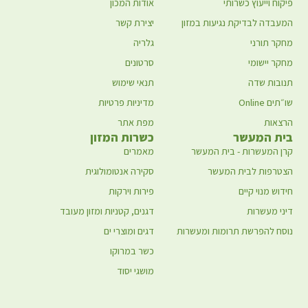
פיקוח וייעוץ כשרותי
אודות המכון
המעבדה לבדיקת נגיעות במזון
יצירת קשר
מחקר תורני
גלריה
מחקר יישומי
סרטונים
תנובות שדה
תנאי שימוש
שו״תים Online
מדיניות פרטיות
הרצאות
מפת אתר
בית המעשר
כשרות המזון
קרן המעשרות - בית המעשר
מאמרים
הצטרפות לבית המעשר
סקירה אנטומולוגית
חידוש מנוי קיים
פירות וירקות
דיני מעשרות
דגנים, קטניות ומזון מעובד
נוסח להפרשת תרומות ומעשרות
דגים ומוצרי ים
כשר במרוקו
מושגי יסוד