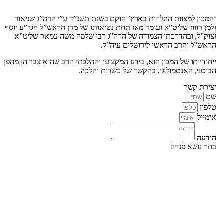
‘המכון למצוות התלויות בארץ’ הוקם בשנת תשנ”ד ע”י הרה”ג שניאור
זלמן רווח שליט”א ועומד מאז תחת נשיאותו של מרן הראש”ל הגר”ע יוסף
זצוק”ל, ובהדרכתו הצמודה של הרה”ג רבי שלמה משה עמאר שליט”א
הראש”ל והרב הראשי לירושלים עיה”ק.
ייחודיותו של המכון הוא, בידע המקצועי וההלכתי הרב שהוא צבר הן מהפן
הבוטני, האנטמולוגי, בהקשר של כשרות והלכה.
יצירת קשר
שם
טלפון
אימייל
הודעה
בחר נושא פנייה