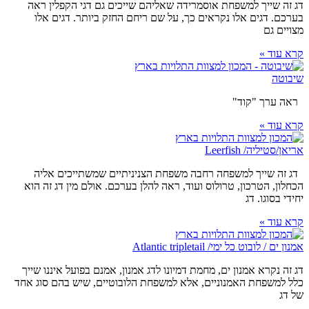
דג זה שייך למשפחת אוסמרידה שאליהם שייכים גם דגי הקפלין ראה
בערכם. דגים אלו נקראים כך, על שם ריחם החזק ביותר. דגים אלו
מצויים גם
קרא עוד »
שיבוטה
ראה ערך "קוד"
קרא עוד »
אריאן/סטיליה/ Leerfish
דג זה שייך למשפחה רחבה משפחת הצניניתיים שמשתייכים אליה
הכחלון, הטרכון, טרולוס ועוד, ראה להלן בערכם. אולם מין דג זה הוא
יחידי בסוגו. דג
קרא עוד »
אמנון ים / לובוט כל ימי/ Atlantic tripletail
דג זה נקרא אמנון ים, מחמת דמיונו לדג אמנון, אמנם בפועל איננו שייך
כלל למשפחת האמנוניים, אלא למשפחת הלובוטיים, שיש בהם סוג אחד
של דג