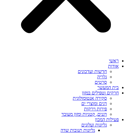
ראשי
אודות
חדשות ועדכונים
גלריה
סרטים
בית המעשר
חרקים וטפילים במזון
סקירה אנטומולוגית
דגים ומוצרי ים
פירות וירקות
דגנים, קטניות ומזון מעובד
פעילות המכון
גליונות ועלונים
גליונות תנובות שדה