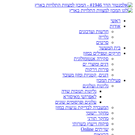
ראשי
אודות
חדשות ועדכונים
גלריה
סרטים
בית המעשר
חרקים וטפילים במזון
סקירה אנטומולוגית
דגים ומוצרי ים
פירות וירקות
דגנים, קטניות ומזון מעובד
פעילות המכון
גליונות ועלונים
גליונות תנובות שדה
לאפרושי מאיסורא
עלונים ופרסומים שונים
המעבדה לבדיקת נגיעות במזון
מחקר יישומי
מחקר תורני
פיקוח וייעוץ כשרותי
שו״תים Online
הרצאות