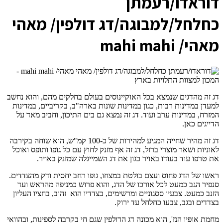
ד
וראדו/רעמתן
כחלחל/למבוגה/דג דולפין/ מאהי
מאהי/ mahi mahi
דג זה מהדגים שנמצא בכל האוקיינוסים בעולם בחלקים מהם, והוא נחשב
למעדן במדינות רבות, כגון במדינות שונות בארה"ב, בקריביים, במדינות
המזרח, במדינות ערב ועוד. דג זה נמצא גם בים התיכון, וחביב מאד על
הדייגים כאן.
דג זה מהיר שחייה המגיע למהירות של כ-100 קמ"ש, הוא שוחה בקירבה
לאוניות ושאר מוצרי ברזל, דג זה אף מזנק לחוץ עם כל גופו ותופס ואוכל
את טרפו עוד בעודו באויר כגון את דג השמייגלה שמזנק באויר.
ראשו של הדג פחוס ועצם בולטת במצחו, גופו רחב יחסית ודק מהצדדים.
סנפיר הגב כמעט לכל אורכו של הדג, והוא פרוש כמניפה מהראש ועד
הזנב כמעט. צבעיו ססגוניים ומרשימים, בצדדיו הוא זהוב, בחציו העליון
בצדדים ובגב, צבעו כחלחל עד ירוק.
מחמת אופיו הנז', הוא מכונה דג הדולפין שגם חי בקרבה לספינות, ובהוואי