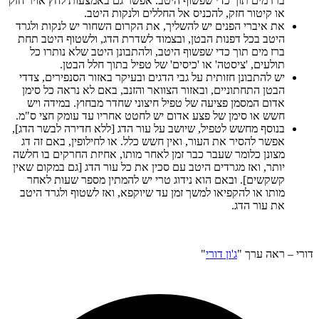
ברז מים תוך כדי שפשוף היטב. אפשר גם באמצעות לחץ אויר חזק
או קיטור חזק, להכניס אל החללים ולנקות היטב.
את איברי הפנים יש להשליך, את הקרום השחור יש לנקות ולגרד
היטב בכל דפנות הבטן, ובצמוד לשדרת הדג, ולשטוף היטב תחת
ברז מים תוך כדי שפשוף היטב, ולהתבונן היטב שלא נותרו כל
תולעים, 'ציסטה' או 'כיסים' של טפיל בתוך חלל הבטן.
יש להתבונן חזותית על גבי הדגים ובעיקר באזור הסנפירים, צדדי
הבטן התחתוניים, ובאזור הצוואר והזנב, באם לא נראה כל סימן
אדום המסמן פציעה של טפיל חיצוני שחדר מבחוץ. במידה ויש
חשש או סימן של פצע אדום יש לחטט אחריו עד עומק חצי ס"מ.
בנוסף מחשש לטפיל, שיושב על עור הדג [ללא חדירה לבשר הדג],
אפשר להסיר את העור, ואין חשש כלל. או לחילופין, באם זה דג
מצונן כלומר שעבר כבר זמן לאחר מותו, אחיזת החרקים בו חלשה
יותר, ואז מגרדים היטב עם סכין את כל עור הדג [גם במקום שאין
קשקשים]. ובאם הוא נידוג טרי יש להמתין מספר שעות לאחר
מותו או להקפיאו למשך זמן עד שיוקפא, ואז לשטוף ולגרד היטב
את עור הדג.
דורי – ראה ערך "
ג'ון דורי
"