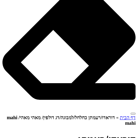
דף הבית
»
דוראדו/רעמתן כחלחל/למבוגה/דג דולפין/ מאהי מאהי/ mahi
mahi