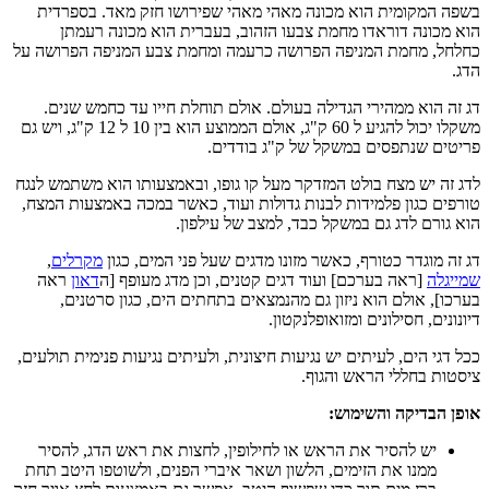
בשפה המקומית הוא מכונה מאהי מאהי שפירושו חזק מאד. בספרדית
הוא מכונה דוראדו מחמת צבעו הזהוב, בעברית הוא מכונה רעמתן
כחלחל, מחמת המניפה הפרושה כרעמה ומחמת צבע המניפה הפרושה על
הדג.
דג זה הוא ממהירי הגדילה בעולם. אולם תוחלת חייו עד כחמש שנים.
משקלו יכול להגיע ל 60 ק"ג, אולם הממוצע הוא בין 10 ל 12 ק"ג, ויש גם
פריטים שנתפסים במשקל של ק"ג בודדים.
לדג זה יש מצח בולט המזדקר מעל קו גופו, ובאמצעותו הוא משתמש לנגח
טורפים כגון פלמידות לבנות גדולות ועוד, כאשר במכה באמצעות המצח,
הוא גורם לדג גם במשקל כבד, למצב של עילפון.
דג זה מוגדר כטורף, כאשר מזונו מדגים שעל פני המים, כגון
מקרלים
,
שמייגלה
[ראה בערכם] ועוד דגים קטנים, וכן מדג מעופף [ה
דאון
ראה
בערכו], אולם הוא ניזון גם מהנמצאים בתחתים הים, כגון סרטנים,
דיונונים, חסילונים ומזואופלנקטון.
ככל דגי הים, לעיתים יש נגיעות חיצונית, ולעיתים נגיעות פנימית תולעים,
ציסטות בחללי הראש והגוף.
אופן הבדיקה והשימוש:
יש להסיר את הראש או לחילופין, לחצות את ראש הדג, להסיר
ממנו את הזימים, הלשון ושאר איברי הפנים, ולשוטפו היטב תחת