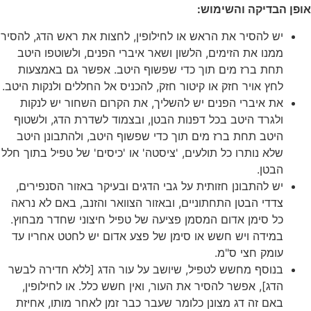
אופן הבדיקה והשימוש:
יש להסיר את הראש או לחילופין, לחצות את ראש הדג, להסיר
ממנו את הזימים, הלשון ושאר איברי הפנים, ולשוטפו היטב
תחת ברז מים תוך כדי שפשוף היטב. אפשר גם באמצעות
לחץ אויר חזק או קיטור חזק, להכניס אל החללים ולנקות היטב.
את איברי הפנים יש להשליך, את הקרום השחור יש לנקות
ולגרד היטב בכל דפנות הבטן, ובצמוד לשדרת הדג, ולשטוף
היטב תחת ברז מים תוך כדי שפשוף היטב, ולהתבונן היטב
שלא נותרו כל תולעים, 'ציסטה' או 'כיסים' של טפיל בתוך חלל
הבטן.
יש להתבונן חזותית על גבי הדגים ובעיקר באזור הסנפירים,
צדדי הבטן התחתוניים, ובאזור הצוואר והזנב, באם לא נראה
כל סימן אדום המסמן פציעה של טפיל חיצוני שחדר מבחוץ.
במידה ויש חשש או סימן של פצע אדום יש לחטט אחריו עד
עומק חצי ס"מ.
בנוסף מחשש לטפיל, שיושב על עור הדג [ללא חדירה לבשר
הדג], אפשר להסיר את העור, ואין חשש כלל. או לחילופין,
באם זה דג מצונן כלומר שעבר כבר זמן לאחר מותו, אחיזת