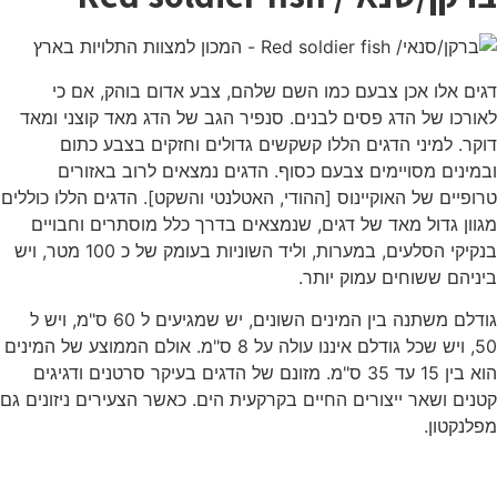
דגים אלו אכן צבעם כמו השם שלהם, צבע אדום בוהק, אם כי
לאורכו של הדג פסים לבנים. סנפיר הגב של הדג מאד קוצני ומאד
דוקר. למיני הדגים הללו קשקשים גדולים וחזקים בצבע כתום
ובמינים מסויימים צבעם כסוף. הדגים נמצאים לרוב באזורים
טרופיים של האוקיינוס [ההודי, האטלנטי והשקט]. הדגים הללו כוללים
מגוון גדול מאד של דגים, שנמצאים בדרך כלל מוסתרים וחבויים
בנקיקי הסלעים, במערות, וליד השוניות בעומק של כ 100 מטר, ויש
ביניהם ששוחים עמוק יותר.
גודלם משתנה בין המינים השונים, יש שמגיעים ל 60 ס"מ, ויש ל
50, ויש שכל גודלם איננו עולה על 8 ס"מ. אולם הממוצע של המינים
הוא בין 15 עד 35 ס"מ. מזונם של הדגים בעיקר סרטנים ודגיגים
קטנים ושאר ייצורים החיים בקרקעית הים. כאשר הצעירים ניזונים גם
מפלנקטון.