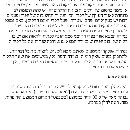
בכל פרי ופרי תחת מקור אור או במקום מואר היטב, אם אין מצויים זחלים
או סימני כרסום של זחלים, ואם אין חרקי שדה. יש לתת תשומת לב
מיוחדת לאזור העוקץ של הפרי, ובין הגומות החיצוניות של הפרי [פעמים
רבות יש כעין 'קוים' שהם 'שערות' שעל הפרי ואינם חרקים]. באם נמצא
הכל נקי מחרקים או מסימנים חריגים. יש לפתוח מדגמית כמה פירות
ולהתבונן שאין בפנים זחלים. במידה ונמצא נקי הפירות מותרים באכילה.
במידה ונמצא אזור בפרי רך וממוסמס חובה לפתוח ולראות אם יש בו
רימה של זבוב הפירות. במידה ונמצא נגוע, חובה לפתוח את כל הפירות.
בפירות שנלקחו ממטעים שאינם מטופלים, יש לחצות את כל הפירות,
ולהתבונן בפנים שאין רימות. במידה והפרי נקי, ממשיכים את שאר תהליך
הניקוי, השריה וכו' וכאמור. אולם במידה ונמצאת נגיעות פנימית, אין
להשתמש בפירות אלו.
אסנה קפוא
ראה להלן בערך תות שדה קפוא, למעשה ברוב ככל הבדיקות שנבדקו
פירות אלו משיווק כשהם קפואים [לאחר שעברו עיבוד], נמצאה נגיעות
גבוהה מאד של כ-30 אחוז בממוצע [כשבפטל האדום הממוצע היה פחות
מזה, ראה להלן בערכו].