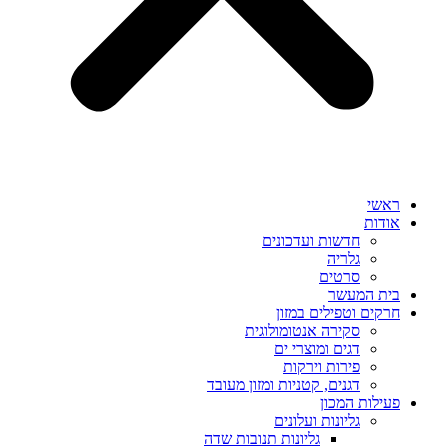
ראשי
אודות
חדשות ועדכונים
גלריה
סרטים
בית המעשר
חרקים וטפילים במזון
סקירה אנטומולוגית
דגים ומוצרי ים
פירות וירקות
דגנים, קטניות ומזון מעובד
פעילות המכון
גליונות ועלונים
גליונות תנובות שדה