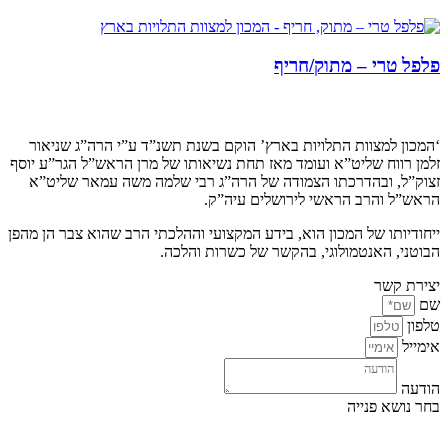
פלפל טרי – מתוק/חריף
קצת עלינו…
‘המכון למצוות התלויות בארץ’ הוקם בשנת תשנ”ד ע”י הרה”ג שניאור
זלמן רווח שליט”א ועומד מאז תחת נשיאותו של מרן הראש”ל הגר”ע יוסף
זצוק”ל, ובהדרכתו הצמודה של הרה”ג רבי שלמה משה עמאר שליט”א
הראש”ל והרב הראשי לירושלים עיה”ק.
ייחודיותו של המכון הוא, בידע המקצועי וההלכתי הרב שהוא צבר הן מהפן
הבוטני, האנטמולוגי, בהקשר של כשרות והלכה.
יצירת קשר
שם
טלפון
אימייל
הודעה
בחר נושא פנייה