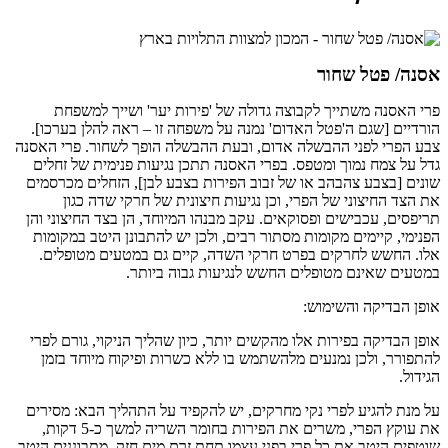
אסנה/ פטל שחור
פרי האסנה משתייך לקבוצה גדולה של 'פירות יער' ושייך למשפחת
הורדיים [שגם ה'פטל האדום' נמנה על משפחה זו – ראה להלן בערכו].
צבע הפרי לפני ההבשלה אדום, ובעת ההבשלה הופך לשחור. פרי האסנה
גדל על צמח נמוך ומטפס. בפרי האסנה תתכן נגיעות פנימית של זחלים
שונים [בצבע צהבהב או של זבוב הפירות בצבע לבן], הזחלים מכרסמים
את הצד החיצוני של הפרי, וכן נגיעות חיצונית של חרקי שדה כגון
תריפסים, עכבישים ופסוקאים. עקב מבנהו המיוחד, הן בצד החיצוני והן
הפנימי, קיימים מקומות מסתור רבים, ולכן יש להתבונן היטב במקומות
אלו. החשש לחרקים בפרט חרקי השדה, קיים גם במטעים מטופלים.
במטעים שאינם מטופלים החשש לנגיעות גבוה ביותר.
אופן הבדיקה והשימוש:
אופן הבדיקה בפירות אלו מהקשים יותר, כיון שהליך הניקוי, גורם לפרי
להתפורר, ולכן נמנעים מלהשתמש בו ללא כשרות ופיקוח מיוחד בזמן
הגידול.
על מנת להגיע לפרי נקי מחרקים, יש להקפיד על התהליך הבא: מסירים
את עוקץ הפרי, משרים את הפירות בחומר השריה למשך כ-5 דקות,
שוטפים היטב את כל פרי בפני עצמו תחת זרם מים חזק. מתבוננים היטב