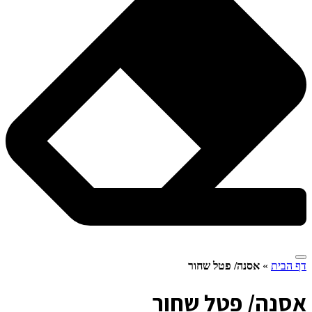
דף הבית
»
אסנה/ פטל שחור
א
סנה/ פטל שחור