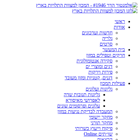
ראשי
אודות
חדשות ועדכונים
גלריה
סרטים
בית המעשר
חרקים וטפילים במזון
סקירה אנטומולוגית
דגים ומוצרי ים
פירות וירקות
דגנים, קטניות ומזון מעובד
פעילות המכון
גליונות ועלונים
גליונות תנובות שדה
לאפרושי מאיסורא
עלונים ופרסומים שונים
המעבדה לבדיקת נגיעות במזון
מחקר יישומי
מחקר תורני
פיקוח וייעוץ כשרותי
שו״תים Online
הרצאות