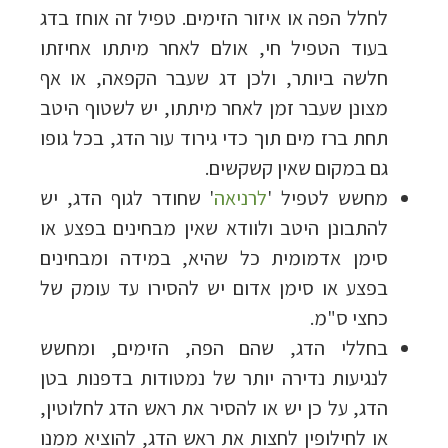
לחלל הפה או איזור הזימים. טפיל זה אוחז בדג
בעוד הטפיל חי, אולם לאחר מיתתו אחיזתו
חלשה ביותר, ולכן דג שעבר הקפאה, או אף
מצונן שעבר זמן לאחר מיתתו, יש לשטוף היטב
תחת ברז מים תוך כדי גירוד עור הדג, בכל גופו
גם במקום שאין קשקשים.
מחשש לטפיל '
לרניאה
' שחודר לגוף הדג, יש
להתבונן היטב ולוודא שאין מבחינים בפצע או
סימן אדמומית כל שהיא, במידה ומבחינים
בפצע או סימן אדום יש להסירו עד עומק של
כחצי ס"מ.
בחללי הדג, שהם הפה, הזימים, ומחשש
לנגיעות נדירה יותר של נמטודות בדפנות בטן
הדג, על כן יש או להסיר את ראש הדג לחלוטין,
או לחילופין לחצות את ראש הדג, להוציא ממנו