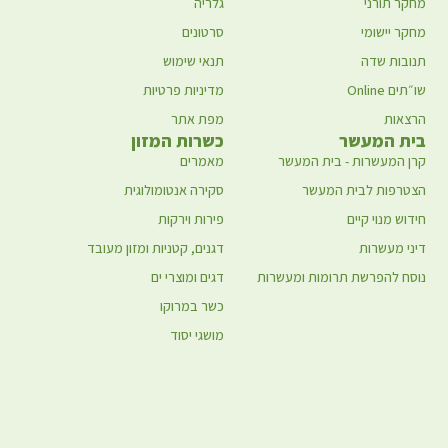
מחקר תורני
גלריה
מחקר יישומי
סרטונים
תנובות שדה
תנאי שימוש
שו״תים Online
מדיניות פרטיות
הרצאות
מפת אתר
בית המעשר
כשרות המזון
קרן המעשרות - בית המעשר
מאמרים
הצטרפות לבית המעשר
סקירה אנטומולוגית
חידוש מנוי קיים
פירות וירקות
דיני מעשרות
דגנים, קטניות ומזון מעובד
נוסח להפרשת תרומות ומעשרות
דגים ומוצרי ים
כשר במרוקו
מושגי יסוד