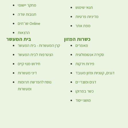
מחקר יישומי
תנאי שימוש
תנובות שדה
מדיניות פרטיות
שו״תים Online
מפת אתר
הרצאות
כשרות המזון
בית המעשר
מאמרים
קרן המעשרות - בית המעשר
סקירה אנטומולוגית
הצטרפות לבית המעשר
פירות וירקות
חידוש מנוי קיים
דגנים, קטניות ומזון מעובד
דיני מעשרות
דגים ומוצרי ים
נוסח להפרשת תרומות
ומעשרות
כשר במרוקו
מושגי יסוד