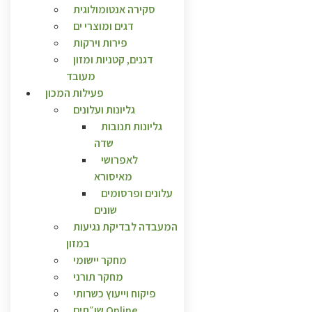
סקירה אנטומולוגית
דגים ומוצרי ים
פירות וירקות
דגנים, קטניות ומזון
מעובד
פעילות המכון
גליונות ועלונים
גליונות תנובות
שדה
לאפרושי
מאיסורא
עלונים ופרסומים
שונים
המעבדה לבדיקת נגיעות
במזון
מחקר יישומי
מחקר תורני
פיקוח וייעוץ כשרותי
שו״תים Online