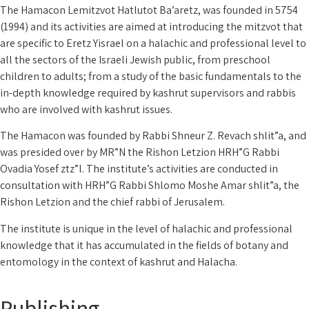
The Hamacon Lemitzvot Hatlutot Ba’aretz, was founded in 5754
(1994) and its activities are aimed at introducing the mitzvot that
are specific to Eretz Yisrael on a halachic and professional level to
all the sectors of the Israeli Jewish public, from preschool
children to adults; from a study of the basic fundamentals to the
in-depth knowledge required by kashrut supervisors and rabbis
who are involved with kashrut issues.
The Hamacon was founded by Rabbi Shneur Z. Revach shlit”a, and
was presided over by MR”N the Rishon Letzion HRH”G Rabbi
Ovadia Yosef ztz”l. The institute’s activities are conducted in
consultation with HRH”G Rabbi Shlomo Moshe Amar shlit”a, the
Rishon Letzion and the chief rabbi of Jerusalem.
The institute is unique in the level of halachic and professional
knowledge that it has accumulated in the fields of botany and
entomology in the context of kashrut and Halacha.
Publishing