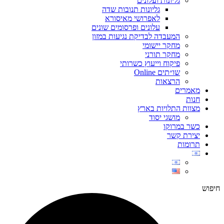
גליונות ועלונים
גליונות תנובות שדה
לאפרושי מאיסורא
עלונים ופרסומים שונים
המעבדה לבדיקת נגיעות במזון
מחקר יישומי
מחקר תורני
פיקוח וייעוץ כשרותי
שו״תים Online
הרצאות
מאמרים
חנות
מצוות התלויות בארץ
מושגי יסוד
כשר במרוקו
יצירת קשר
תרומות
חיפוש