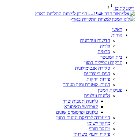
דילוג לתוכן
ראשי
אודות
חדשות ועדכונים
גלריה
סרטים
בית המעשר
חרקים וטפילים במזון
סקירה אנטומולוגית
דגים ומוצרי ים
פירות וירקות
דגנים, קטניות ומזון מעובד
פעילות המכון
גליונות ועלונים
גליונות תנובות שדה
לאפרושי מאיסורא
עלונים ופרסומים שונים
המעבדה לבדיקת נגיעות במזון
מחקר יישומי
מחקר תורני
פיקוח וייעוץ כשרותי