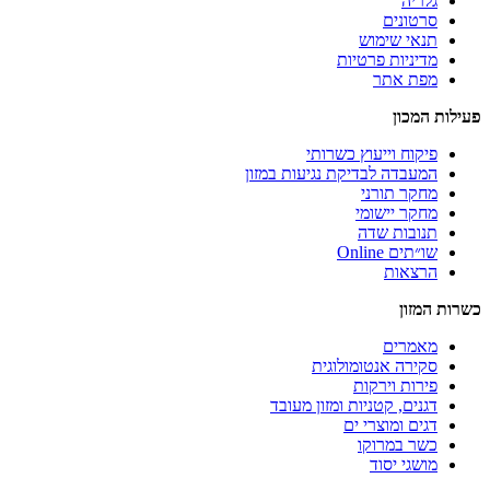
גלריה
סרטונים
תנאי שימוש
מדיניות פרטיות
מפת אתר
פעילות המכון
פיקוח וייעוץ כשרותי
המעבדה לבדיקת נגיעות במזון
מחקר תורני
מחקר יישומי
תנובות שדה
שו״תים Online
הרצאות
כשרות המזון
מאמרים
סקירה אנטומולוגית
פירות וירקות
דגנים, קטניות ומזון מעובד
דגים ומוצרי ים
כשר במרוקו
מושגי יסוד