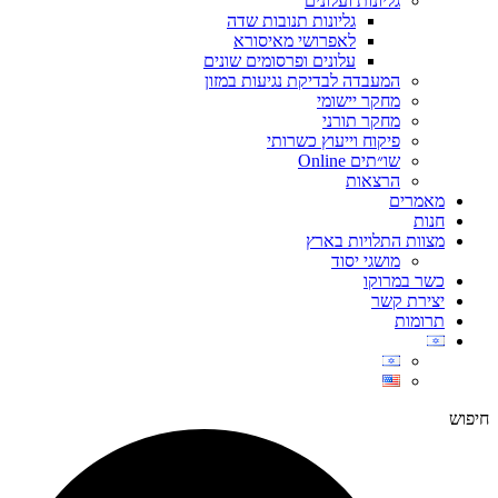
גליונות ועלונים
גליונות תנובות שדה
לאפרושי מאיסורא
עלונים ופרסומים שונים
המעבדה לבדיקת נגיעות במזון
מחקר יישומי
מחקר תורני
פיקוח וייעוץ כשרותי
שו״תים Online
הרצאות
מאמרים
חנות
מצוות התלויות בארץ
מושגי יסוד
כשר במרוקו
יצירת קשר
תרומות
חיפוש