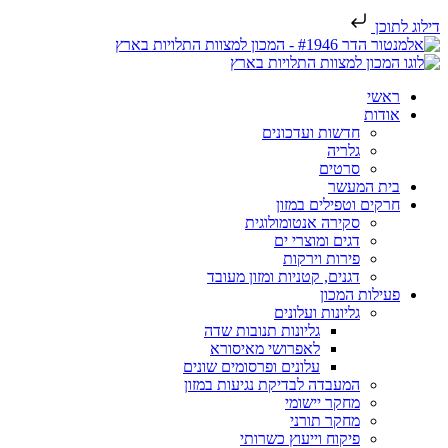
דילוג לתוכן
ראשי
אודות
חדשות ועדכונים
גלריה
סרטים
בית המעשר
חרקים וטפילים במזון
סקירה אנטומולוגית
דגים ומוצרי ים
פירות וירקות
דגנים, קטניות ומזון מעובד
פעילות המכון
גליונות ועלונים
גליונות תנובות שדה
לאפרושי מאיסורא
עלונים ופרסומים שונים
המעבדה לבדיקת נגיעות במזון
מחקר יישומי
מחקר תורני
פיקוח וייעוץ כשרותי