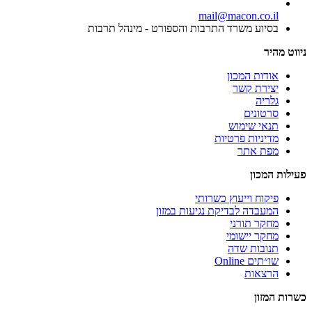
mail@macon.co.il
בסיוע משרד התרבות והספורט - מינהל תרבות
ניווט מהיר
אודות המכון
יצירת קשר
גלריה
סרטונים
תנאי שימוש
מדיניות פרטיות
מפת אתר
פעילות המכון
פיקוח וייעוץ כשרותי
המעבדה לבדיקת נגיעות במזון
מחקר תורני
מחקר יישומי
תנובות שדה
שו״תים Online
הרצאות
כשרות המזון