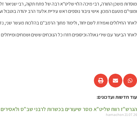
מוסדות משכן התורה, רבי מיכה הלוי שליט"א רבה של פתח תקוה, רבי שניאור זל
ומוצי"ם מטעם המכון. אישי ציבור נוספים ראש עיריית אלעד הרב יהודה בוטבול וע
לאחר החילולים ואמירת לשם יחוד, ולימוד מתוך הרמב"ם בהלכות מעשר שני, נ
לאחר הביעור עם שירי גאולה וכיסופים חזרו כל הנוכחים ששים ושמחים ומייחלים
עוד חדשות ועדכונים:
הגרש"ז רווח שליט"א מסר שיעורים בכשרות לרבני שב"ס ולאסירים
hamachon
21.07.26