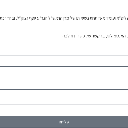
וח שליט”א ועומד מאז תחת נשיאותו של מרן הראש”ל הגר”ע יוסף זצוק”ל, ובה
י, האנטמולוגי, בהקשר של כשרות והלכה.
שליחה