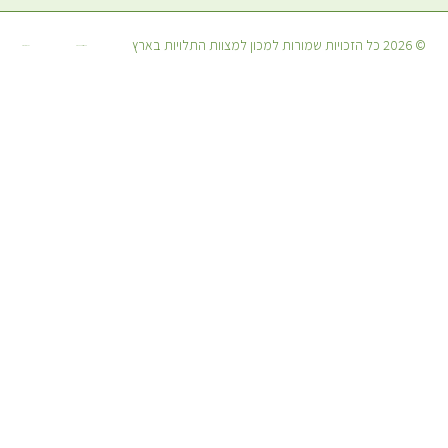
הזכויות שמורות למכון למצוות התלויות בארץ
קידום אורגני: יוסיז קידום אתרים
עיצוב: מיכאל אמרוסי