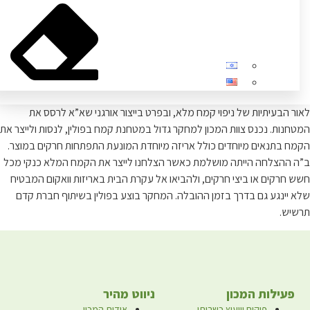
 הבעיתיות של ניפוי קמח מלא, ובפרט בייצור אורגני שא”א לרסס את
נות. נכנס צוות המכון למחקר גדול במטחנת קמח בפולין, לנסות ולייצר את
 בתנאים מיוחדים כולל אריזה מיוחדת המונעת התפתחות חרקים במוצר.
ההצלחה הייתה מושלמת כאשר הצלחנו לייצר את הקמח המלא כנקי מכל
חרקים או ביצי חרקים, ולהביאו אל עקרת הבית באריזות וואקום המבטיח
יינגע גם בדרך בזמן ההובלה. המחקר בוצע בפולין בשיתוף חברת קדם
ש.
עילות המכון
ניווט מהיר
פיקוח וייעוץ כשרותי
אודות המכון