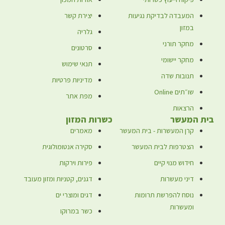
המעבדה לבדיקת נגיעות
יצירת קשר
במזון
גלריה
מחקר תורני
סרטונים
מחקר יישומי
תנאי שימוש
תנובות שדה
מדיניות פרטיות
שו״תים Online
מפת אתר
הרצאות
ית המעשר
כשרות המזון
קרן המעשרות - בית המעשר
מאמרים
הצטרפות לבית המעשר
סקירה אנטומולוגית
חידוש מנוי קיים
פירות וירקות
דיני מעשרות
דגנים, קטניות ומזון מעובד
נוסח להפרשת תרומות
דגים ומוצרי ים
ומעשרות
כשר במרוקו