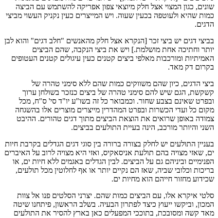
שונים, כגון המצוי אצל חלק מיוצאי צפון אפריקה להשתמש עם הביצה
כמות שהיא ולעוטפה בכעין שעוה. ויש המייצרים כעין נקניק העשוי מביצי
הדגים.
בביצי דגים יש ביצי זכר [הנקרא אצל חלק מהאנשים "חלב דגים" והוא לבן
יותר וחתיכה אחת מושלמת.] ויש את ביצי הנקבה, שהם הביצים
האמיתיות ומורכבות מאלפי ביצים קטנים כעין עיגולים קטנים העטופים
בקרום דק מאד.
ביצי הדגים, כיון שהם משווקים כמות שהם ללא סימני טהרה של
קשקשת, הגם שיש להם סימני טהרה של ביצים כנזכר בשולחן ערוך
ובפרט שאינם בצבע שחור. וכמבואר כל זה בשו"ע יו"ד סי' ס"ח, מכל
מקום כל ועדי הכשרות ובפרט המהדרין מייצרים מוצרים אלו בהשגחה
צמודה באופן שרואים את הוצאת הביצים מתוך דגים טהורים. ההיבט
השני והיותר מורכב, הינה בעיית התולעים בביצים.
בעניין התולעים יש לחלק בצורה ברורה בין סוגי דגים הגדלים בקרבת חיות
ים, שאזי מצויה בהם תולעת אניסאקיס, ואזי היא מצויה לרוב על האיברים
הפנימיים וביניהם גם על הביצים. לבין הגדלים באגמים ללא חיות ים, או
בריכות וכלובי שביה, שאז הם נקיים יותר או אף לחלוטין מכל תולעים,
שכידוע מחזור חייהם הוא מחיות ים.
סלטי איקרא אלו, עם הביצים כמות שהם. יצרני הסלטים פנו אל צוות
המכון, וביקשו ייעוץ כיצד לפתרון הבעיה. בשלב הראשון, פיתחנו שיטה
מאד קשה ומסובכת, בתוככי המפעלים כאן בארץ להסיר את התולעים