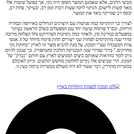
מביצי הדגים, אלא שאמנם המוצר הסופי היה נקי, אך בפועל שיטות אלו
מאד קשות ליישום, הניקוי לוקח שעות רבות וזמן רב, ובעיקר, פחת רב,
וכסף רב שמייקר מאד את המוצר.
לצורך כך התקיימו כמה פגישות עם היצרנים הגדולים באירופה ובמזרח
הרחוק, ובס"ד פותחה שיטה יחד עם המפעלים בשלב הראשון בעיקר
במפעלים במדינת סין, ולאחר כמה ניסיונות הפרוייקט נחל הצלחה מרובה
ומידי שנה מתקיימים לפחות שני ייצורים תחת פיקוח מיוחד של 3 אנשי
צוות המעבדה שע"י המכון, על מנת להביא מוצר זה לארץ "בחזקת נקי
מחרקים." ברור שמידי שנה הטכניקה הולכת ומשתפרת. כך שנכון להיום
ניתן לומר בוודאות שאותם ביצים המגיעים לארץ עם חותם "נבדק" של
המכון. הרי שביצים אלו נקיים לחלוטין מחשש תולעים, וניתן לאוכלם
בכשרות מהדרין, דבר שעוד לא היה מעולם בכשרות ברמה כעין זו.