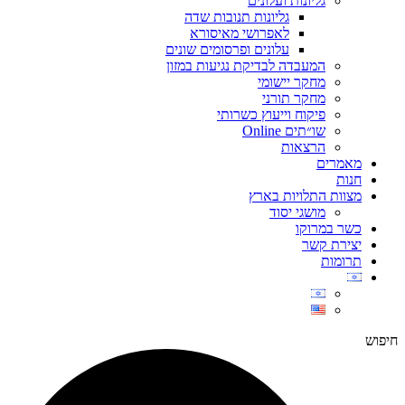
גליונות ועלונים
גליונות תנובות שדה
לאפרושי מאיסורא
עלונים ופרסומים שונים
המעבדה לבדיקת נגיעות במזון
מחקר יישומי
מחקר תורני
פיקוח וייעוץ כשרותי
שו״תים Online
הרצאות
מאמרים
חנות
מצוות התלויות בארץ
מושגי יסוד
כשר במרוקו
יצירת קשר
תרומות
חיפוש