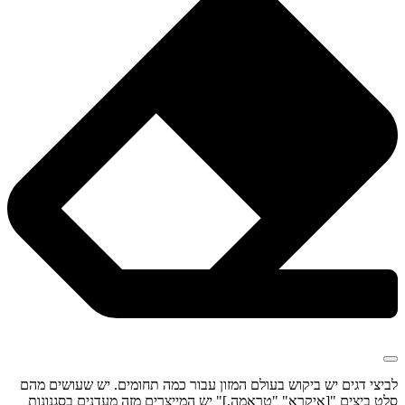
לביצי דגים יש ביקוש בעולם המזון עבור כמה תחומים. יש שעושים מהם
סלט ביצים "[איקרא" "טראמה,]" יש המייצרים מזה מעדנים בסגנונות