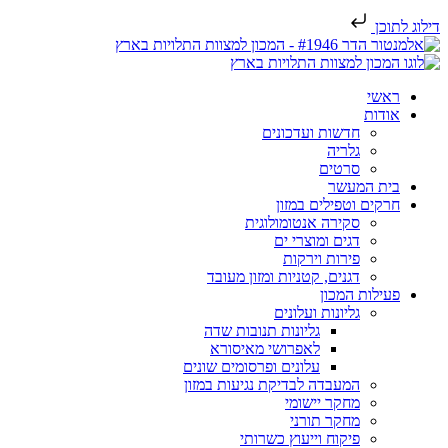
דילוג לתוכן
ראשי
אודות
חדשות ועדכונים
גלריה
סרטים
בית המעשר
חרקים וטפילים במזון
סקירה אנטומולוגית
דגים ומוצרי ים
פירות וירקות
דגנים, קטניות ומזון מעובד
פעילות המכון
גליונות ועלונים
גליונות תנובות שדה
לאפרושי מאיסורא
עלונים ופרסומים שונים
המעבדה לבדיקת נגיעות במזון
מחקר יישומי
מחקר תורני
פיקוח וייעוץ כשרותי