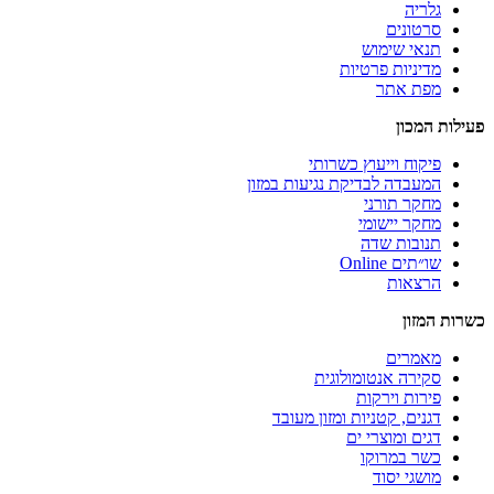
גלריה
סרטונים
תנאי שימוש
מדיניות פרטיות
מפת אתר
פעילות המכון
פיקוח וייעוץ כשרותי
המעבדה לבדיקת נגיעות במזון
מחקר תורני
מחקר יישומי
תנובות שדה
שו״תים Online
הרצאות
כשרות המזון
מאמרים
סקירה אנטומולוגית
פירות וירקות
דגנים, קטניות ומזון מעובד
דגים ומוצרי ים
כשר במרוקו
מושגי יסוד